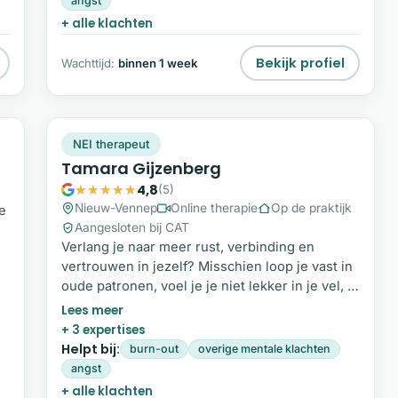
angst
naar mijn oorspronkelijke pad.
+ alle klachten
Bekijk profiel
Wachttijd:
binnen 1 week
TG
Plek beschikbaar
NEI therapeut
Tamara Gijzenberg
4,8
(5)
Nieuw-Vennep
Online therapie
Op de praktijk
e
Aangesloten bij CAT
Verlang je naar meer rust, verbinding en
vertrouwen in jezelf? Misschien loop je vast in
oude patronen, voel je je niet lekker in je vel, of
ie
draag je te veel met je mee, zonder dat je
precies weet waar het vandaan komt. Ik ben
+ 3 expertises
Tamara Gijzenberg. Met een combinatie van
Helpt bij:
burn-out
overige mentale klachten
coaching, NEI-therapie, lichaamswerk en
angst
energetische therapie help ik je om de diepere
+ alle klachten