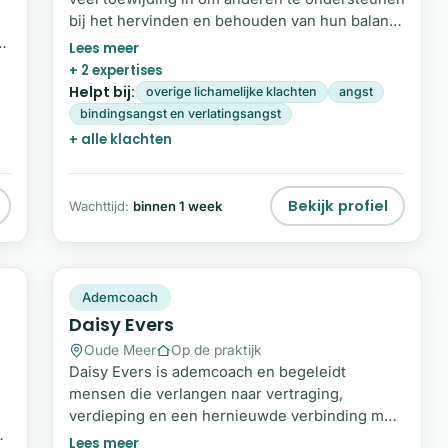
bij het hervinden en behouden van hun balans.
Vanuit mijn achtergrond in het onderwijs én
door mijn eigen ervaring met een burn-out,
+ 2 expertises
ben ik me volledig gaan richten op persoonlijke
Helpt bij:
overige lichamelijke klachten
angst
begeleiding in mijn praktijk.
bindingsangst en verlatingsangst
+ alle klachten
Bekijk profiel
Wachttijd:
binnen 1 week
DE
Plek beschikbaar
Ademcoach
Daisy Evers
Oude Meer
Op de praktijk
Daisy Evers is ademcoach en begeleidt
mensen die verlangen naar vertraging,
verdieping en een hernieuwde verbinding met
de signalen van hun lichaam. In de drukte van