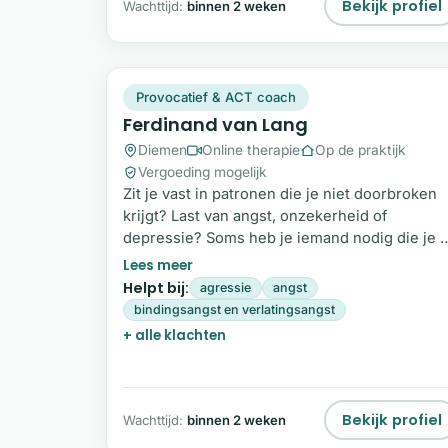
Bekijk profiel
Wachttijd:
binnen 2 weken
FV
Plek beschikbaar
Provocatief & ACT coach
Ferdinand van Lang
Diemen
Online therapie
Op de praktijk
Vergoeding mogelijk
Zit je vast in patronen die je niet doorbroken
krijgt? Last van angst, onzekerheid of
depressie? Soms heb je iemand nodig die je 
een andere manier uitdaagt om in beweging t
komen. Ik werk als provocatief en ACT coach
Helpt bij:
agressie
angst
met volwassenen die klaar zijn voor
bindingsangst en verlatingsangst
verandering. Door een combinatie van
+ alle klachten
confronterende eerlijkheid en warmte help ik
je om destructieve patronen te doorbreken e
weer grip te krijgen op je leven. Wil je de
eerste stap zetten?
Bekijk profiel
Wachttijd:
binnen 2 weken