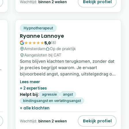
Bekijk profiel
Wachttijd:
binnen 2 weken
RL
Plek beschikbaar
Hypnotherapeut
Ryanne Lannoye
5,0
(8)
Amsterdam
Op de praktijk
Aangesloten bij CAT
Soms blijven klachten terugkomen, zonder dat
je precies begrijpt waarom. Je ervaart
op
bijvoorbeeld angst, spanning, uitstelgedrag of
e
lichamelijke klachten die niet goed
verklaarbaar zijn. In veel gevallen ligt er een
+ 2 expertises
diepere emotionele oorzaak onder, zoals
Helpt bij:
agressie
angst
onverwerkte ervaringen of trauma. Met
bindingsangst en verlatingsangst
hypnotherapie, EMDR en energetisch werk
n
+ alle klachten
help ik je om deze onderliggende patronen te
onderzoeken en te doorbreken.
Bekijk profiel
Wachttijd:
binnen 2 weken