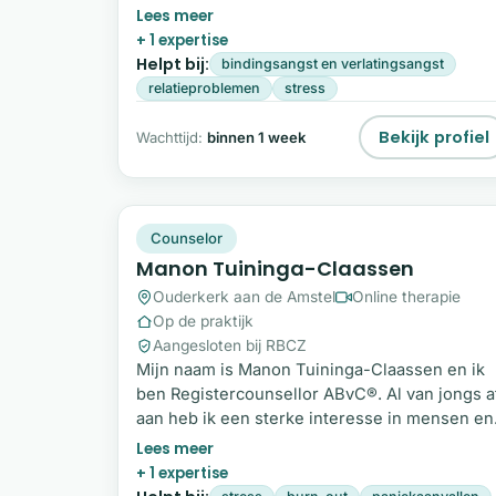
meer om samen beslissingen te nemen in het
belang van jullie kind. Herkenbaar? Ik ben
+ 1 expertise
Sunita Changoe, mediator en specialist in
Helpt bij:
bindingsangst en verlatingsangst
scheiding en co-ouderschap. Met mijn
relatieproblemen
stress
juridische achtergrond en jarenlange ervaring
begeleid ik ouders naar werkbare afspraken 
Bekijk profiel
Wachttijd:
binnen 1 week
duurzame samenwerking.
MT
Snel beschikbaar
Counselor
Manon Tuininga-Claassen
Ouderkerk aan de Amstel
Online therapie
Op de praktijk
Aangesloten bij RBCZ
Mijn naam is Manon Tuininga-Claassen en ik
ben Registercounsellor ABvC®. Al van jongs a
aan heb ik een sterke interesse in mensen en
in wat hen beweegt. Het helpen van mensen
die vastlopen in hun leven heeft mij er jaren
+ 1 expertise
geleden toe gebracht om mij professioneel te