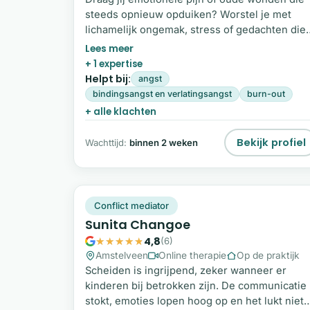
steeds opnieuw opduiken? Worstel je met
lichamelijk ongemak, stress of gedachten die
maar niet tot rust komen? Voel je een zwaarte
waarvan je weet dat er iets mag verschuiven?
+ 1 expertise
Ik ben Dominique van West. Als energetisch
Helpt bij:
angst
therapeut en gecertificeerd facilitator help ik
bindingsangst en verlatingsangst
burn-out
vrouwen om stress en oude emoties los te
+ alle klachten
laten, zodat blokkades en pijn kunnen
transformeren naar flow.
Bekijk profiel
Wachttijd:
binnen 2 weken
SC
Snel beschikbaar
Conflict mediator
Sunita Changoe
4,8
(6)
Amstelveen
Online therapie
Op de praktijk
Scheiden is ingrijpend, zeker wanneer er
kinderen bij betrokken zijn. De communicatie
stokt, emoties lopen hoog op en het lukt niet