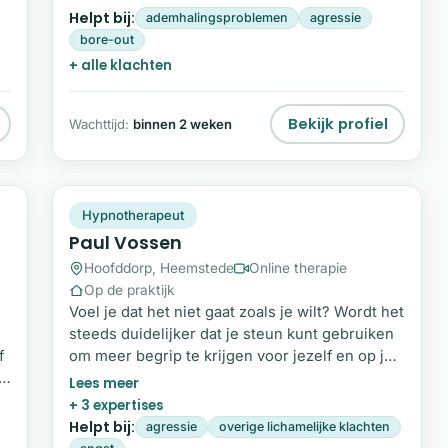
het dagelijks leven raken we vaak het contact
Helpt bij:
ademhalingsproblemen
agressie
met onszelf kwijt; Daisy helpt je om weer echt
bore-out
te leren voelen en te luisteren naar wat er van
+ alle klachten
binnen speelt.
en
Bekijk profiel
Wachttijd:
binnen 2 weken
PV
Snel beschikbaar
Hypnotherapeut
Paul Vossen
Hoofddorp, Heemstede
Online therapie
Op de praktijk
Voel je dat het niet gaat zoals je wilt? Wordt het
steeds duidelijker dat je steun kunt gebruiken
f
om meer begrip te krijgen voor jezelf en op je
eigen tempo veranderingen te maken? Ik ben
er voor jou. Mijn naam is Paul Vossen. Na een
+ 3 expertises
studie psychologie en een carrière in de IT,
Helpt bij:
agressie
overige lichamelijke klachten
ben ik een aantal jaar geleden teruggekeerd