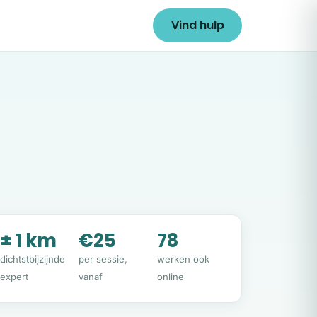
Vind hulp
± 1 km
€25
78
dichtstbijzijnde
per sessie,
werken ook
expert
vanaf
online