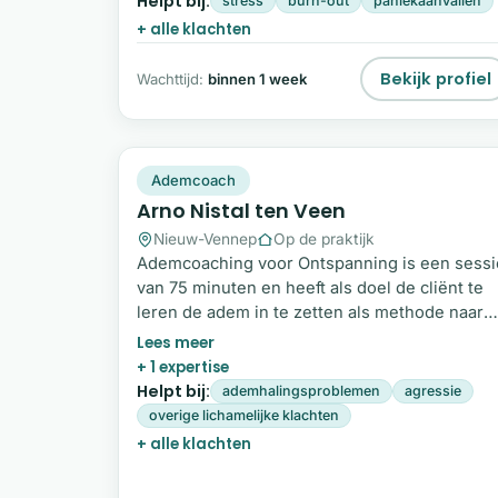
Helpt bij:
stress
burn-out
paniekaanvallen
scholen als counsellor op hbo-niveau.
+ alle klachten
Iedereen komt in het leven momenten tegen
waarop het even niet meer lukt.
Bekijk profiel
Wachttijd:
binnen 1 week
AN
Plek beschikbaar
Ademcoach
Arno Nistal ten Veen
Nieuw-Vennep
Op de praktijk
Ademcoaching voor Ontspanning is een sessi
van 75 minuten en heeft als doel de cliënt te
leren de adem in te zetten als methode naar
ontspanning in lichaam en geest. Werkt altijd!
Ademtherapie voor Transformatie is een sess
+ 1 expertise
van 2,5 uur waarin we ons richtenop het
Helpt bij:
ademhalingsproblemen
agressie
loslaten en helen van stress en trauma.
overige lichamelijke klachten
+ alle klachten