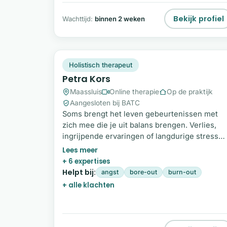
Bekijk profiel
Wachttijd:
binnen 2 weken
PK
Plek beschikbaar
Holistisch therapeut
Petra Kors
Maassluis
Online therapie
Op de praktijk
Aangesloten bij BATC
Soms brengt het leven gebeurtenissen met
zich mee die je uit balans brengen. Verlies,
ingrijpende ervaringen of langdurige stress
kunnen ervoor zorgen dat je vastloopt en het
gevoel hebt dat het leven zwaar is geworden.
+ 6 expertises
Als holistisch therapeut begeleid ik
Helpt bij:
angst
bore-out
burn-out
volwassenen en kinderen vanaf acht jaar bij h
+ alle klachten
herstellen van balans en veerkracht. Samen
kijken we naar wat er werkelijk speelt, niet
alleen naar de klacht, maar naar jou als geheel