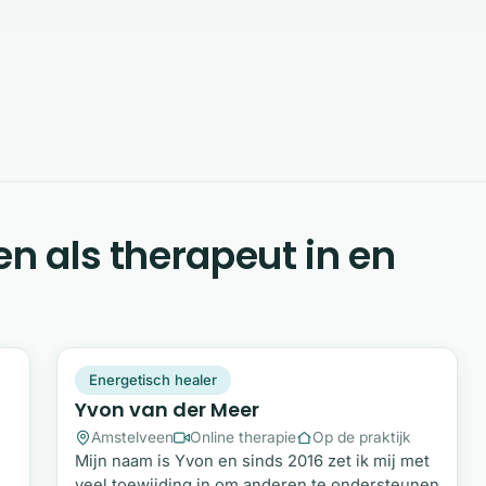
en als therapeut in en
YV
Snel beschikbaar
Energetisch healer
Yvon van der Meer
Amstelveen
Online therapie
Op de praktijk
Mijn naam is Yvon en sinds 2016 zet ik mij met
veel toewijding in om anderen te ondersteunen