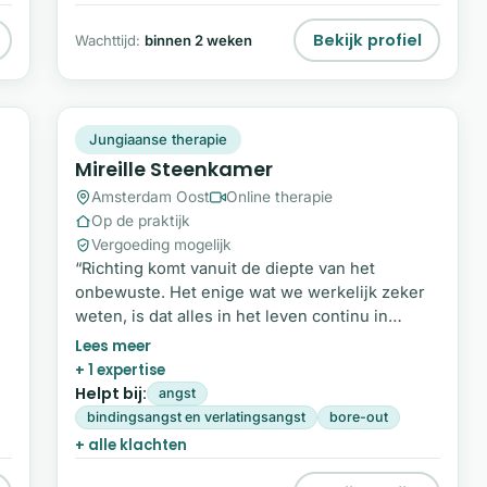
oorzaak van terugkerende patronen zichtbaar
te maken.
Bekijk profiel
Wachttijd:
binnen 2 weken
MS
Plek beschikbaar
Jungiaanse therapie
Mireille Steenkamer
Amsterdam Oost
Online therapie
Op de praktijk
Vergoeding mogelijk
“Richting komt vanuit de diepte van het
onbewuste. Het enige wat we werkelijk zeker
weten, is dat alles in het leven continu in
beweging is en naar transformatie streeft.” Mijn
naam is Mireille Steenkamer. Als Jungiaans
+ 1 expertise
et
psychotherapeut, coach en shamanic
Helpt bij:
angst
practitioner bied ik een veilige bedding waarin
bindingsangst en verlatingsangst
bore-out
we samen op zoek gaan naar de diepere lagen
+ alle klachten
.
van jouw zijn.