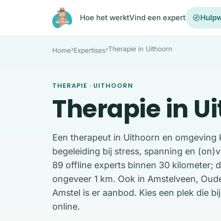
Ga naar de inhoud
Hoe het werkt
Vind een expert
Hulpw
›
›
Therapie in Uithoorn
Home
Expertises
THERAPIE · UITHOORN
Therapie in U
Een therapeut in Uithoorn en omgeving ka
begeleiding bij stress, spanning en (on)
89 offline experts binnen 30 kilometer; de
ongeveer 1 km. Ook in Amstelveen, Oud
Amstel is er aanbod. Kies een plek die bij
online.