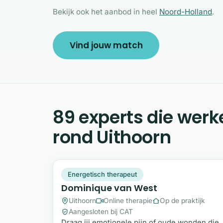
Bekijk ook het aanbod in heel
Noord-Holland
.
Vind jouw match
89 experts die werk
rond Uithoorn
DV
Plek beschikbaar
Energetisch therapeut
Dominique van West
Uithoorn
Online therapie
Op de praktijk
Aangesloten bij CAT
Draag jij emotionele pijn of oude wonden die