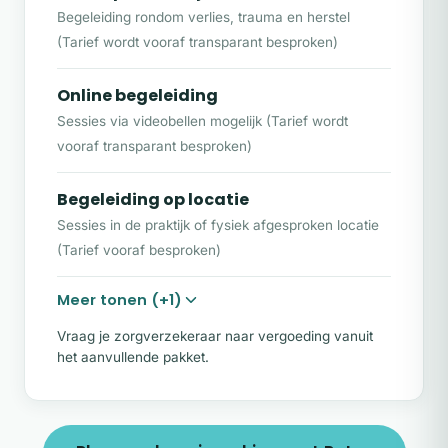
Begeleiding rondom verlies, trauma en herstel
balans en veerkracht. Veel cliënten ervaren
(Tarief wordt vooraf transparant besproken)
al na enkele sessies meer rust en
helderheid.
Online begeleiding
Wat kun je verwachten?
Sessies via videobellen mogelijk (Tarief wordt
Een veilige en warme omgeving
vooraf transparant besproken)
Persoonlijke aandacht zonder oordeel
Begeleiding op locatie
Rust en overzicht in gedachten en
Sessies in de praktijk of fysiek afgesproken locatie
gevoelens
(Tarief vooraf besproken)
Praktische inzichten én emotionele
Meer tonen (+1)
verwerking
Vraag je zorgverzekeraar naar vergoeding vanuit
Begeleiding in jouw eigen tempo
het aanvullende pakket.
Na aanmelding neem ik persoonlijk contact
op voor een kennismaking. Samen