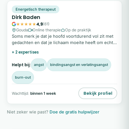
DB
Snel beschikbaar
Energetisch therapeut
Dirk Baden
4,9
(61)
Gouda
Online therapie
Op de praktijk
Soms merk je dat je hoofd voortdurend vol zit met
gedachten en dat je lichaam moeite heeft om echt
te ontspannen.
+ 2 expertises
Helpt bij:
angst
bindingsangst en verlatingsangst
burn-out
Bekijk profiel
Wachttijd:
binnen 1 week
Niet zeker wie past?
Doe de gratis hulpwijzer