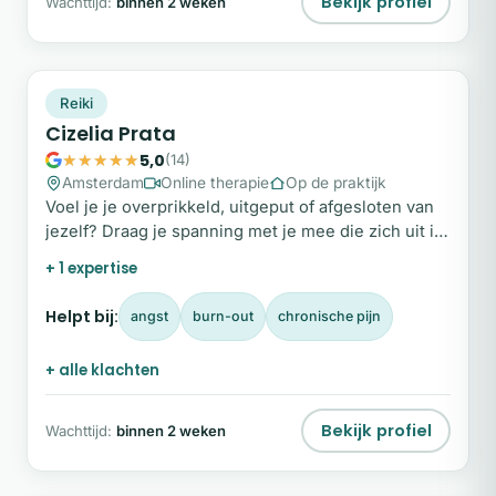
Bekijk profiel
Wachttijd:
binnen 2 weken
CP
Plek beschikbaar
Reiki
Cizelia Prata
5,0
(14)
Amsterdam
Online therapie
Op de praktijk
Voel je je overprikkeld, uitgeput of afgesloten van
jezelf? Draag je spanning met je mee die zich uit in
onrust, slaapproblemen of lichamelijke klachten?
+ 1 expertise
Helpt bij:
angst
burn-out
chronische pijn
+ alle klachten
Bekijk profiel
Wachttijd:
binnen 2 weken