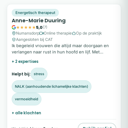
AD
Plek beschikbaar
Energetisch therapeut
Anne-Marie Duuring
5,0
(7)
Numansdorp
Online therapie
Op de praktijk
Aangesloten bij CAT
Ik begeleid vrouwen die altijd maar doorgaan en
verlangen naar rust in hun hoofd en lijf. Met
energetisch werk, Reiki en NEI therapie, en elke
+ 2 expertises
sessie op maat.
Helpt bij:
stress
NALK (aanhoudende lichamelijke klachten)
vermoeidheid
+ alle klachten