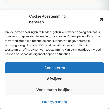
Cookie-toestemming
Geschreven door
beheren
Julian Smits
JS
Om de beste ervaringen te bieden, gebruiken we technologieën zoals
Content en SEO specialist bij Geef Inzicht
cookies om apparaatinformatie op te slaan en/of te openen. Door in te
Laatst bijgewerkt: mei 2026
stemmen met deze technologieën kunnen we gegevens zoals
browsegedrag of unieke ID's op deze site verwerken. Het niet
Bij
Geef Inzicht
helpen we mensen de juiste therapeut,
toestemmen of intrekken van toestemming kan een negatieve invloed
coach of hulpverlener te vinden. Onze redactionele
hebben op bepaalde eigenschappen en functies.
content wordt samengesteld op basis van vakliteratuur,
inzichten van beroepsverenigingen en de dagelijkse
Accepteren
praktijk van aangesloten professionals. Vragen,
aanvullingen of correcties? Neem gerust
contact
met
Afwijzen
ons op.
Voorkeuren bekijken
Privacyverklaring