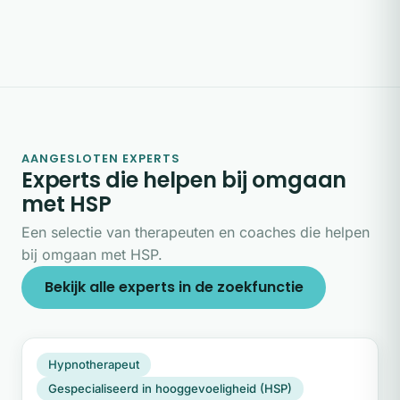
AANGESLOTEN EXPERTS
Experts die helpen bij omgaan
met HSP
Een selectie van therapeuten en coaches die helpen
bij omgaan met HSP.
Bekijk alle experts in de zoekfunctie
DS
Plek beschikbaar
Hypnotherapeut
Gespecialiseerd in hooggevoeligheid (HSP)