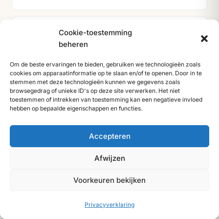
Haarlem
Cookie-toestemming
beheren
Om de beste ervaringen te bieden, gebruiken we technologieën zoals
Rotterdam
cookies om apparaatinformatie op te slaan en/of te openen. Door in te
stemmen met deze technologieën kunnen we gegevens zoals
browsegedrag of unieke ID's op deze site verwerken. Het niet
toestemmen of intrekken van toestemming kan een negatieve invloed
Utrecht
hebben op bepaalde eigenschappen en functies.
Accepteren
Bekijk alle locaties
Zoek een expert
Afwijzen
Voorkeuren bekijken
Privacyverklaring