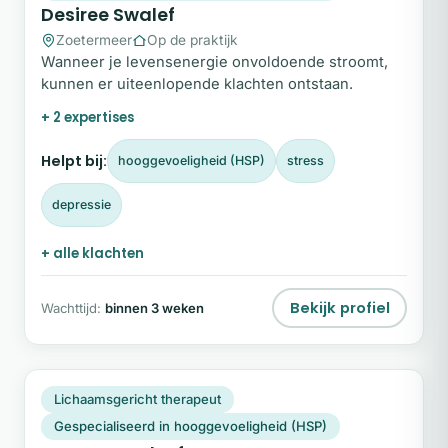
Desiree Swalef
Zoetermeer
Op de praktijk
Wanneer je levensenergie onvoldoende stroomt,
kunnen er uiteenlopende klachten ontstaan.
+ 2 expertises
Helpt bij:
hooggevoeligheid (HSP)
stress
depressie
+ alle klachten
Bekijk profiel
Wachttijd:
binnen 3 weken
LV
Snel beschikbaar
Lichaamsgericht therapeut
Gespecialiseerd in hooggevoeligheid (HSP)