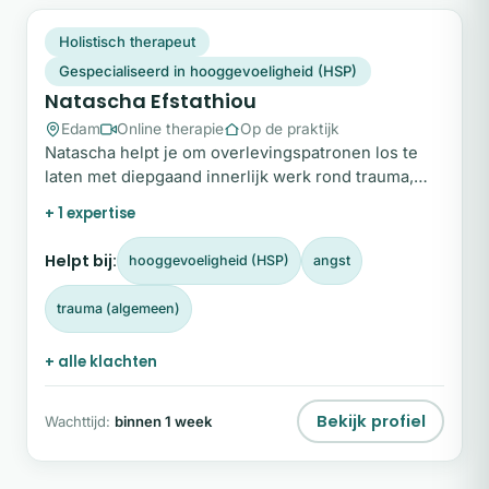
NE
Snel beschikbaar
Holistisch therapeut
Gespecialiseerd in hooggevoeligheid (HSP)
Natascha Efstathiou
Edam
Online therapie
Op de praktijk
Natascha helpt je om overlevingspatronen los te
laten met diepgaand innerlijk werk rond trauma,
relaties en persoonlijke groei. Meer dan twintig jaar
+ 1 expertise
ervaring.
Helpt bij:
hooggevoeligheid (HSP)
angst
trauma (algemeen)
+ alle klachten
Bekijk profiel
Wachttijd:
binnen 1 week