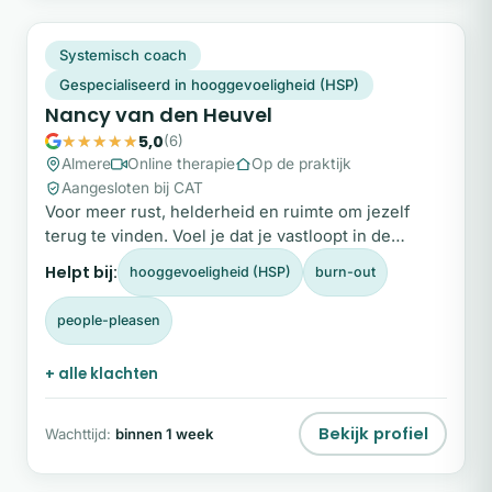
NV
Snel beschikbaar
Systemisch coach
Gespecialiseerd in hooggevoeligheid (HSP)
Nancy van den Heuvel
5,0
(6)
Almere
Online therapie
Op de praktijk
Aangesloten bij CAT
Voor meer rust, helderheid en ruimte om jezelf
terug te vinden. Voel je dat je vastloopt in de
hectiek van werk en leven?
Helpt bij:
hooggevoeligheid (HSP)
burn-out
people-pleasen
+ alle klachten
Bekijk profiel
Wachttijd:
binnen 1 week