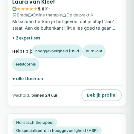
Laura van Kleef
5,0
(9)
Breda
Online therapie
Op de praktijk
Misschien herken je het gevoel dat je altijd ‘aan’
staat. Aan de buitenkant lijkt alles goed te gaan,
maar je lichaam geeft signalen zoals slecht slapen,
+ 2 expertises
chronische…
Helpt bij:
hooggevoeligheid (HSP)
burn-out
eetstoornis
+ alle klachten
Bekijk profiel
Wachttijd:
binnen 24 uur
MV
Snel beschikbaar
Holistisch therapeut
Gespecialiseerd in hooggevoeligheid (HSP)