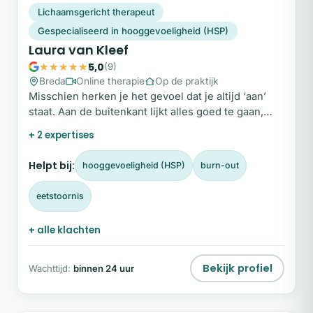
LV
Snel beschikbaar
Lichaamsgericht therapeut
Gespecialiseerd in hooggevoeligheid (HSP)
Laura van Kleef
5,0
(9)
Breda
Online therapie
Op de praktijk
Misschien herken je het gevoel dat je altijd ‘aan’
staat. Aan de buitenkant lijkt alles goed te gaan,
maar je lichaam geeft signalen zoals slecht slapen,
+ 2 expertises
chronische…
Helpt bij:
hooggevoeligheid (HSP)
burn-out
eetstoornis
+ alle klachten
Bekijk profiel
Wachttijd:
binnen 24 uur