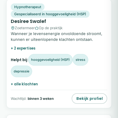
DS
Plek beschikbaar
Hypnotherapeut
Gespecialiseerd in hooggevoeligheid (HSP)
Desiree Swalef
Zoetermeer
Op de praktijk
Wanneer je levensenergie onvoldoende stroomt,
kunnen er uiteenlopende klachten ontstaan.
+ 2 expertises
Helpt bij:
hooggevoeligheid (HSP)
stress
depressie
+ alle klachten
Bekijk profiel
Wachttijd:
binnen 3 weken