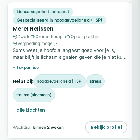
MN
Plek beschikbaar
Lichaamsgericht therapeut
Gespecialiseerd in hooggevoeligheid (HSP)
Merel Nelissen
Zwolle
Online therapie
Op de praktijk
Vergoeding mogelijk
Soms weet je hoofd allang wat goed voor je is,
maar blijft je lichaam signalen geven die je niet kunt
negeren.
+ 1 expertise
Helpt bij:
hooggevoeligheid (HSP)
stress
trauma (algemeen)
+ alle klachten
Bekijk profiel
Wachttijd:
binnen 2 weken