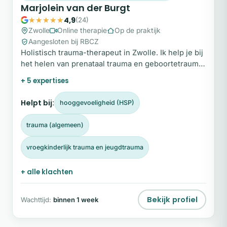
Marjolein van der Burgt
4,9
(24)
Zwolle
Online therapie
Op de praktijk
Aangesloten bij RBCZ
Holistisch trauma-therapeut in Zwolle. Ik help je bij
het helen van prenataal trauma en geboortetrauma,
zodat je verleden je toekomst niet meer bepaalt.
+ 5 expertises
Helpt bij:
hooggevoeligheid (HSP)
trauma (algemeen)
vroegkinderlijk trauma en jeugdtrauma
+ alle klachten
Bekijk profiel
Wachttijd:
binnen 1 week