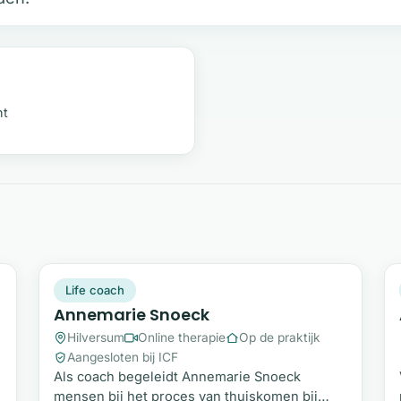
ht
AS
Snel beschikbaar
Life coach
Annemarie Snoeck
Hilversum
Online therapie
Op de praktijk
Aangesloten bij ICF
Als coach begeleidt Annemarie Snoeck
mensen bij het proces van thuiskomen bij