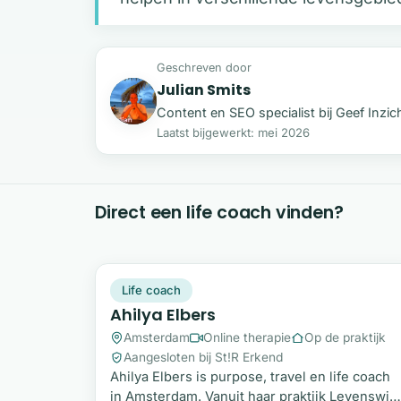
Geschreven door
Julian Smits
JS
Content en SEO specialist bij Geef Inzic
Laatst bijgewerkt: mei 2026
Direct een life coach vinden?
AE
Snel beschikbaar
Life coach
Ahilya Elbers
Amsterdam
Online therapie
Op de praktijk
Aangesloten bij St!R Erkend
Ahilya Elbers is purpose, travel en life coach
in Amsterdam. Vanuit haar praktijk Levenswijs