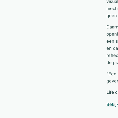
visua
mecha
geen 
Daarn
openh
een s
en da
refle
de pr
"Een 
geven
Life 
Bekijk