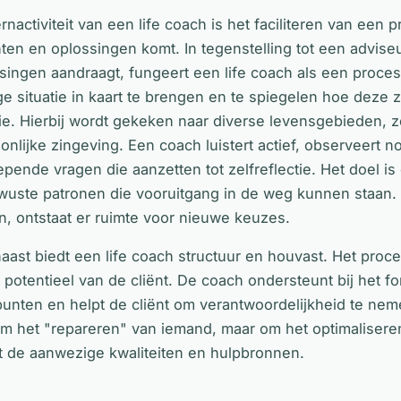
rnactiviteit van een life coach is het faciliteren van een 
hten en oplossingen komt. In tegenstelling tot een adviseu
singen aandraagt, fungeert een life coach als een proce
ge situatie in kaart te brengen en te spiegelen hoe deze 
tie. Hierbij wordt gekeken naar diverse levensgebieden, z
onlijke zingeving. Een coach luistert actief, observeert 
epende vragen die aanzetten tot zelfreflectie. Het doel 
uste patronen die vooruitgang in de weg kunnen staan. 
, ontstaat er ruimte voor nieuwe keuzes.
aast biedt een life coach structuur en houvast. Het proce
 potentieel van de cliënt. De coach ondersteunt bij het 
punten en helpt de cliënt om verantwoordelijkheid te nem
om het "repareren" van iemand, maar om het optimalisere
t de aanwezige kwaliteiten en hulpbronnen.