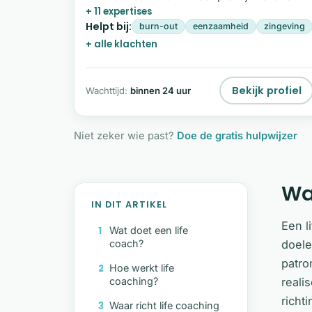
+ 11 expertises
op reis combineert ze coaching met culturele
Helpt bij:
levenswijsheden van over de…
burn-out
eenzaamheid
zingeving
+ alle klachten
Bekijk profiel
Wachttijd:
binnen 24 uur
Niet zeker wie past?
Doe de gratis hulpwijzer
Wa
IN DIT ARTIKEL
Een l
Wat doet een life
coach?
doele
patro
Hoe werkt life
coaching?
reali
richt
Waar richt life coaching