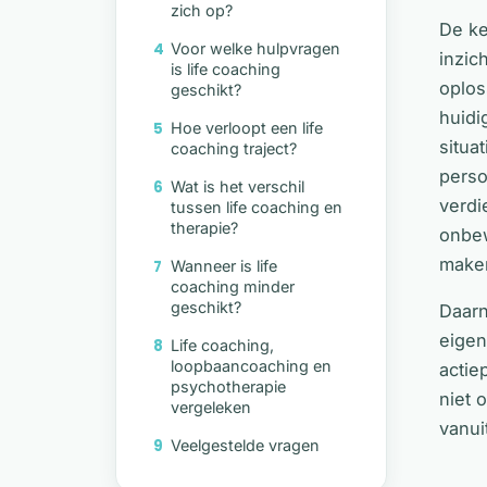
zich op?
De ke
Voor welke hulpvragen
inzic
is life coaching
oplos
geschikt?
huidi
Hoe verloopt een life
situa
coaching traject?
perso
Wat is het verschil
verdi
tussen life coaching en
therapie?
onbew
maken
Wanneer is life
coaching minder
geschikt?
Daarn
eigen
Life coaching,
loopbaancoaching en
actie
psychotherapie
niet 
vergeleken
vanui
Veelgestelde vragen