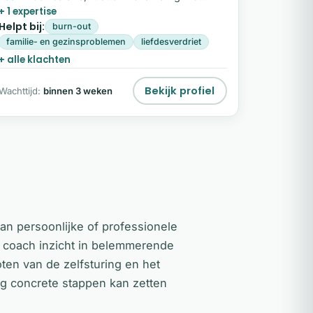
+ 1 expertise
jezelf?
Helpt bij:
burn-out
familie- en gezinsproblemen
liefdesverdriet
+ alle klachten
Bekijk profiel
Wachttijd:
binnen 3 weken
van persoonlijke of professionele
 coach inzicht in belemmerende
oten van de zelfsturing en het
dig concrete stappen kan zetten