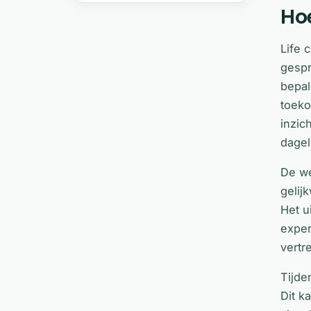
Hoe
Life 
gespr
bepal
toeko
inzic
dagel
De we
gelij
Het u
exper
vertr
Tijde
Dit k