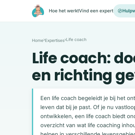
Ga naar de inhoud
Hoe het werkt
Vind een expert
Hulpw
›
›
Life coach
Home
Expertises
Life coach: d
en richting g
Een life coach begeleidt je bij het 
leven dat bij je past. Of je nu vastlo
ontwikkelen, een life coach biedt on
overzicht van wat life coaching inhou
helpen in verschillende levensgebie