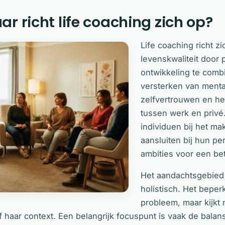
r richt life coaching zich op?
Life coaching richt z
levenskwaliteit door 
ontwikkeling te combi
versterken van menta
zelfvertrouwen en h
tussen werk en privé
individuen bij het m
aansluiten bij hun pe
ambities voor een bet
Het aandachtsgebied 
holistisch. Het beperk
probleem, maar kijkt
of haar context. Een belangrijk focuspunt is vaak de balan