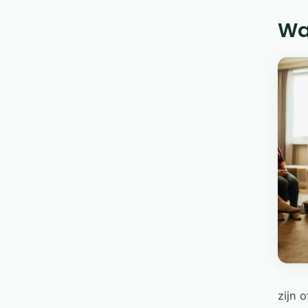
Waa
zijn 