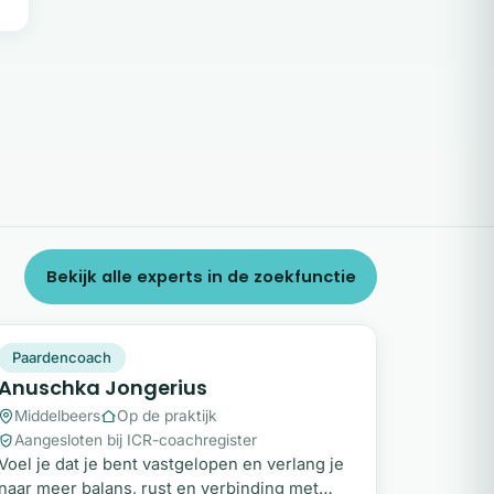
Bekijk alle experts in de zoekfunctie
AJ
Plek beschikbaar
Paardencoach
Anuschka Jongerius
Middelbeers
Op de praktijk
Aangesloten bij ICR-coachregister
Voel je dat je bent vastgelopen en verlang je
naar meer balans, rust en verbinding met