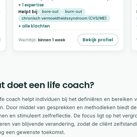
+ 1 expertise
zichzelf.
Helpt bij:
bore-out
burn-out
chronisch vermoeidheidssyndroom (CVS/ME)
+ alle klachten
Bekijk profiel
Wachttijd:
binnen 1 week
t doet een life coach?
ife coach helpt individuen bij het definiëren en bereiken 
n. Door middel van gesprekken en methodieken biedt de
nen en stimuleert zelfreflectie. De focus ligt op het vergr
seren van blijvende verandering, zodat de cliënt zelfstan
ing een gewenste toekomst.