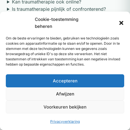
Kan traumatherapie ook online?
Is traumatherapie pijnlijk of confronterend?
Wat is het verschil tussen traumatherapie en
Cookie-toestemming
reguliere psychotherapie?
beheren
Om de beste ervaringen te bieden, gebruiken we technologieën zoals
cookies om apparaatinformatie op te slaan en/of te openen. Door in te
stemmen met deze technologieën kunnen we gegevens zoals
browsegedrag of unieke ID's op deze site verwerken. Het niet
Bronnen
toestemmen of intrekken van toestemming kan een negatieve invloed
hebben op bepaalde eigenschappen en functies.
Van der Kolk, B. (2014).
The Body Keeps the Score:
Brain, Mind, and Body in the Healing of Trauma.
Penguin Books.
Accepteren
Shapiro, F. (2018).
Eye Movement Desensitization and
Afwijzen
Reprocessing (EMDR) Therapy: Basic Principles,
Protocols, and Procedures
(3e editie). Guilford Press.
Voorkeuren bekijken
Herman, J.L. (2015).
Trauma and Recovery: The
Aftermath of Violence.
Basic Books.
Privacyverklaring
Levine, P.A. (2010).
In an Unspoken Voice: How the