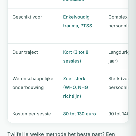
Geschikt voor
Enkelvoudig
Complex tra
trauma, PTSS
persoonlijkh
Duur traject
Kort (3 tot 8
Langdurig (6
sessies)
jaar)
Wetenschappelijke
Zeer sterk
Sterk (vooral
onderbouwing
(WHO, NHG
persoonlijkh
richtlijn)
Kosten per sessie
80 tot 130 euro
90 tot 140 e
Twijfel je welke methode het beste past? Een