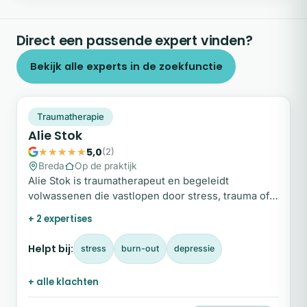
Direct een passende expert vinden?
Bekijk alle experts in de zoekfunctie
AS
Snel beschikbaar
Traumatherapie
Alie Stok
5,0
(2)
Breda
Op de praktijk
Alie Stok is traumatherapeut en begeleidt
volwassenen die vastlopen door stress, trauma of
langdurige lichamelijke klachten.
+ 2 expertises
Helpt bij:
stress
burn-out
depressie
+ alle klachten