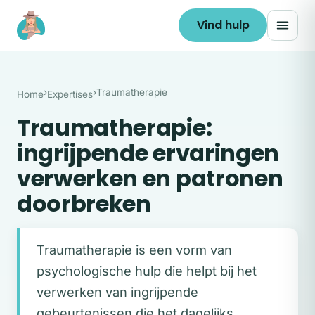
Ga naar de inhoud
Vind hulp
›
›
Traumatherapie
Home
Expertises
Traumatherapie:
ingrijpende ervaringen
verwerken en patronen
doorbreken
Traumatherapie is een vorm van
psychologische hulp die helpt bij het
verwerken van ingrijpende
gebeurtenissen die het dagelijks