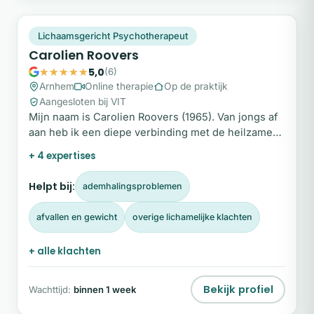
CR
Snel beschikbaar
Lichaamsgericht Psychotherapeut
Carolien Roovers
5,0
(6)
Arnhem
Online therapie
Op de praktijk
Aangesloten bij VIT
Mijn naam is Carolien Roovers (1965). Van jongs af
aan heb ik een diepe verbinding met de heilzame
kracht van natuurlijke voeding en een gezonde
+ 4 expertises
leefstijl.
Helpt bij:
ademhalingsproblemen
afvallen en gewicht
overige lichamelijke klachten
+ alle klachten
Bekijk profiel
Wachttijd:
binnen 1 week