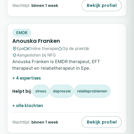
Bekijk profiel
Wachttijd:
binnen 1 week
AF
Direct te boeken
EMDR
Anouska Franken
Epe
Online therapie
Op de praktijk
Aangesloten bij NFG
Anouska Franken is EMDR therapeut, EFT
therapeut en relatietherapeut in Epe.
+ 4 expertises
Helpt bij:
stress
depressie
relatieproblemen
+ alle klachten
Bekijk profiel
Wachttijd:
binnen 1 week