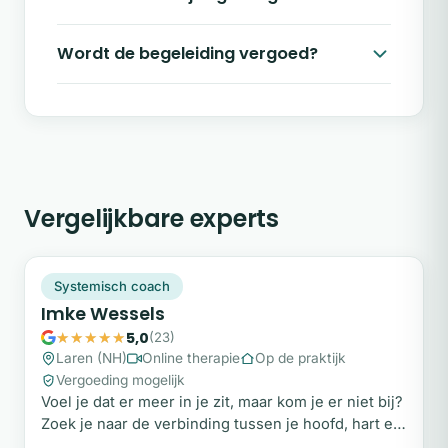
Wordt de begeleiding vergoed?
Vergelijkbare experts
IW
Snel beschikbaar
Systemisch coach
Imke Wessels
5,0
(23)
Laren (NH)
Online therapie
Op de praktijk
Vergoeding mogelijk
Voel je dat er meer in je zit, maar kom je er niet bij?
Zoek je naar de verbinding tussen je hoofd, hart en
lichaam om weer volledig in je kracht te staan?