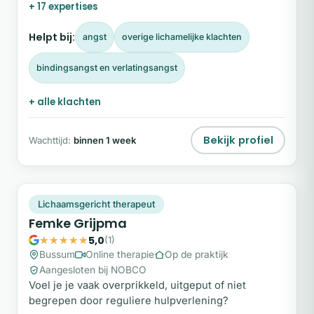
+ 17 expertises
Helpt bij:
angst
overige lichamelijke klachten
bindingsangst en verlatingsangst
+ alle klachten
Bekijk profiel
Wachttijd:
binnen 1 week
FG
Plek beschikbaar
Lichaamsgericht therapeut
Femke Grijpma
5,0
(1)
Bussum
Online therapie
Op de praktijk
Aangesloten bij NOBCO
Voel je je vaak overprikkeld, uitgeput of niet
begrepen door reguliere hulpverlening?