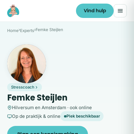
Ga naar de inhoud
Vind hulp
›
›
Femke Steijlen
Home
Experts
FS
Stresscoach
Femke Steijlen
Hilversum en Amsterdam · ook online
Op de praktijk & online
Plek beschikbaar