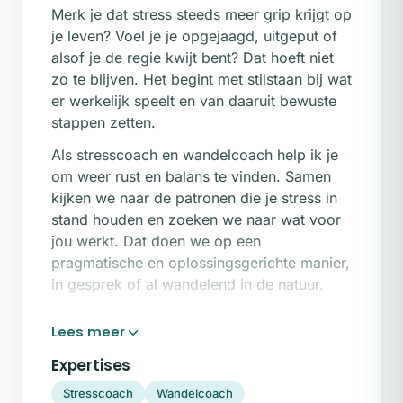
Merk je dat stress steeds meer grip krijgt op
je leven? Voel je je opgejaagd, uitgeput of
alsof je de regie kwijt bent? Dat hoeft niet
zo te blijven. Het begint met stilstaan bij wat
er werkelijk speelt en van daaruit bewuste
stappen zetten.
Als stresscoach en wandelcoach help ik je
om weer rust en balans te vinden. Samen
kijken we naar de patronen die je stress in
stand houden en zoeken we naar wat voor
jou werkt. Dat doen we op een
pragmatische en oplossingsgerichte manier,
in gesprek of al wandelend in de natuur.
Wil je de eerste stap zetten? Vul dan
onderstaand contactformulier in voor een
vrijblijvend gesprek.
Expertises
Ik ben Femke, stresscoach en wandelcoach.
Stresscoach
Wandelcoach