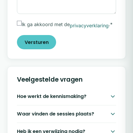
pragmatische begeleiding. Geen vage
beloftes, maar concrete stappen die je
direct kunt toepassen in je dagelijks leven.
Ik ga akkoord met de
.
*
privacyverklaring
Je leert je stresspatronen herkennen,
spanning loslaten en bewuste keuzes
Versturen
maken. Zodat je weer met energie en
veerkracht in het leven staat, op een manier
die bij jou past.
Veelgestelde vragen
Hoe werkt de kennismaking?
Waar vinden de sessies plaats?
Heb ik een verwijzing nodig?