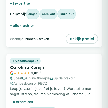
+ 1 expertise
Helpt bij:
angst
bore-out
burn-out
+ alle klachten
Bekijk profiel
Wachttijd:
binnen 2 weken
CK
Plek beschikbaar
Hypnotherapeut
Carolina Konijn
4,9
(15)
Soest
Online therapie
Op de praktijk
Aangesloten bij RBCZ
Loop je vast in jezelf of je leven? Worstel je met
angst, stress, trauma, verslaving of lichamelijke
klachten zonder duidelijke oorzaak?
+ 4 expertises