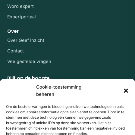
Word expert
Expertportaal
Over
Over Geef Inzicht
Contact
Veelgestelde vragen
Blijf op de hoogte
Af en toe een rustige mail met nieuwe experts en
Cookie-toestemming
artikelen uit de kennisbank. Geen spam, uitschrijven
beheren
kan altijd.
Om de beste ervaringen te bieden, gebruiken we technologieën zoals
E-mailadres
Website
Aanmelden
cookies om apparaatinformatie op te slaan en/of te openen. Door in te
stemmen met deze technologieën kunnen we gegevens zoals
browsegedrag of unieke ID's op deze site verwerken. Het niet
Door je aan te melden ga je akkoord met onze
toestemmen of intrekken van toestemming kan een negatieve invloed
hebben op bepaalde eigenschappen en functies.
privacyverklaring
. Beschermd door reCAPTCHA; de