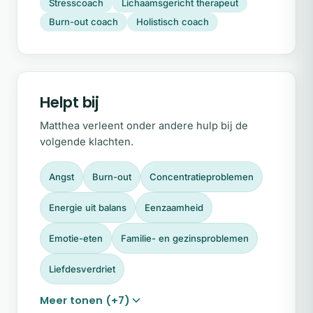
Voor wie ben ik er?
Stresscoach
Lichaamsgericht therapeut
Burn-out coach
Holistisch coach
Mijn praktijk is een rustpunt voor vrouwen
bij wie de balans zoek is. Misschien herken
je dit:
Je piekert veel en staat constant in de
Helpt bij
‘waakvlammodus’.
Matthea verleent onder andere hulp bij de
Je nachtrust is verstoord en je voelt je
volgende klachten.
vaak onverklaarbaar uitgeput.
Angst
Burn-out
Concentratieproblemen
Je hebt de neiging om pijn en verdriet
weg te stoppen.
Energie uit balans
Eenzaamheid
Je draait in cirkels en verlangt naar grip
Emotie-eten
Familie- en gezinsproblemen
en verlichting.
Liefdesverdriet
Of je nu worstelt met stress, burn-
Meer tonen (+7)
outklachten of emotionele verwerking: bij