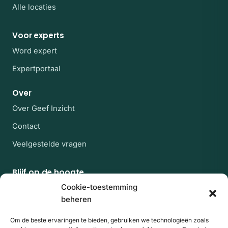
Alle locaties
Voor experts
Word expert
Expertportaal
Over
Over Geef Inzicht
Contact
Veelgestelde vragen
Blijf op de hoogte
Af en toe een rustige mail met nieuwe experts en
Cookie-toestemming
artikelen uit de kennisbank. Geen spam, uitschrijven
beheren
kan altijd.
Om de beste ervaringen te bieden, gebruiken we technologieën zoals
E-mailadres
Website