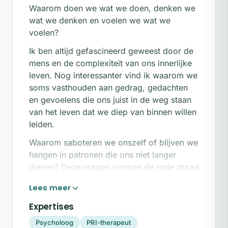
Waarom doen we wat we doen, denken we
wat we denken en voelen we wat we
voelen?
Ik ben altijd gefascineerd geweest door de
mens en de complexiteit van ons innerlijke
leven. Nog interessanter vind ik waarom we
soms vasthouden aan gedrag, gedachten
en gevoelens die ons juist in de weg staan
van het leven dat we diep van binnen willen
leiden.
Waarom saboteren we onszelf of blijven we
hangen in patronen die ons niet langer
dienen? Deze vragen vormen de rode draad
in zowel mijn professionele werk als mijn
persoonlijke leven. Samen onderzoeken we
wat er speelt en wat jij nodig hebt om
Expertises
beweging en verandering te creëren.
Psycholoog
PRI-therapeut