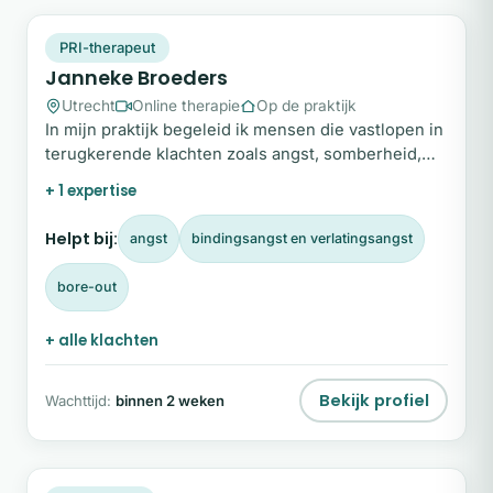
JB
Plek beschikbaar
PRI-therapeut
Janneke Broeders
Utrecht
Online therapie
Op de praktijk
In mijn praktijk begeleid ik mensen die vastlopen in
terugkerende klachten zoals angst, somberheid,
eetproblemen, stress of trauma.
+ 1 expertise
Helpt bij:
angst
bindingsangst en verlatingsangst
bore-out
+ alle klachten
Bekijk profiel
Wachttijd:
binnen 2 weken