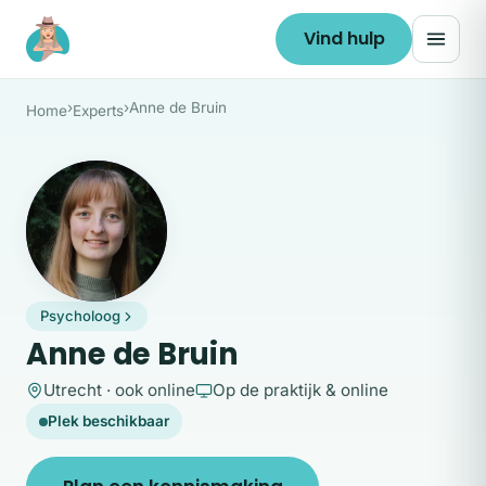
Ga naar de inhoud
Vind hulp
›
›
Anne de Bruin
Home
Experts
AD
Psycholoog
Anne de Bruin
Utrecht · ook online
Op de praktijk & online
Plek beschikbaar