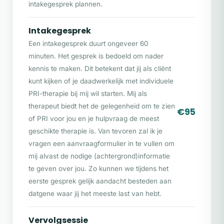
belemmerende gevoelens en negatieve
intakegesprek plannen.
gedachten vandaan komen, en, belangrijker
nog, hoe je deze kunt loslaten.
Intakegesprek
Er is een oplossing, ook voor jou
Een intakegesprek duurt ongeveer 60
minuten. Het gesprek is bedoeld om nader
Of je nu worstelt met angst, depressieve
kennis te maken. Dit betekent dat jij als cliënt
klachten, verslaving of boosheid: vanuit
kunt kijken of je daadwerkelijk met individuele
mijn ervaring als mens en professional kan
ik je zeggen dat er een oplossing is. Een
PRI-therapie bij mij wil starten. Mij als
diepgaande en concrete aanpak met een
therapeut biedt het de gelegenheid om te zien
€95
blijvend resultaat.
of PRI voor jou en je hulpvraag de meest
geschikte therapie is. Van tevoren zal ik je
Het kan echt, gelukkig zijn. Ook voor jou.
vragen een aanvraagformulier in te vullen om
Ben je klaar om niet alleen symptomen te
mij alvast de nodige (achtergrond)informatie
bestrijden, maar de wortel van je klachten
te geven over jou. Zo kunnen we tijdens het
aan te pakken? Neem contact op om te
eerste gesprek gelijk aandacht besteden aan
ontdekken wat PRI voor jou kan betekenen.
datgene waar jij het meeste last van hebt.
Vervolgsessie