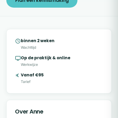
Plan een kennismaking
binnen 2 weken
Wachttijd
Op de praktijk & online
Werkwijze
Vanaf €95
Tarief
Over Anne