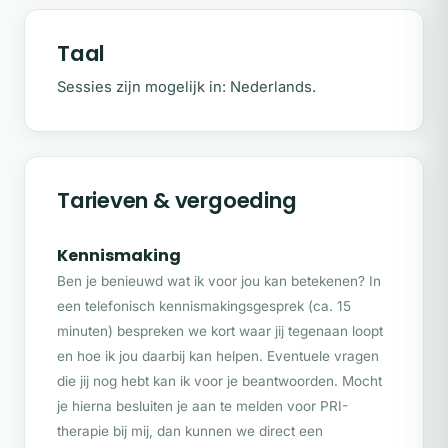
Meer lezen over psychologie
Taal
Deze psycholoog is werkzaam in de regio
Sessies zijn mogelijk in: Nederlands.
Utrecht
.
Wil je meer weten over psychologie en
wanneer begeleiding kan helpen? Lees dan
verder op de pagina
Wat doet een
Tarieven & vergoeding
psycholoog?
De kracht van PRI: een persoonlijke en
Kennismaking
professionele ervaring
Ben je benieuwd wat ik voor jou kan betekenen? In
De keuze voor Past Reality Integration (PRI)
een telefonisch kennismakingsgesprek (ca. 15
was een bewuste. Zowel in mijn werk als
minuten) bespreken we kort waar jij tegenaan loopt
psycholoog als in mijn eigen leven, in mijn
en hoe ik jou daarbij kan helpen. Eventuele vragen
worsteling met angst en somberheid, heb ik
die jij nog hebt kan ik voor je beantwoorden. Mocht
de kracht van PRI zelf mogen ervaren.
je hierna besluiten je aan te melden voor PRI-
Het gaf mij het antwoord op de vraag waar
therapie bij mij, dan kunnen we direct een