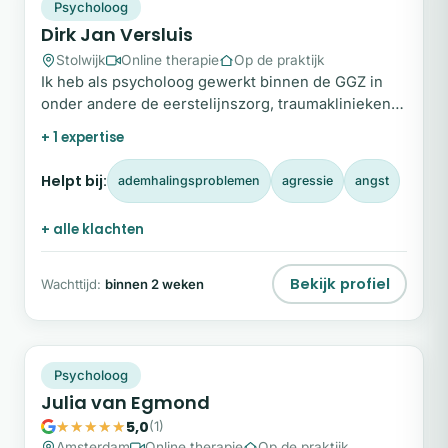
DJ
Plek beschikbaar
Psycholoog
Dirk Jan Versluis
Stolwijk
Online therapie
Op de praktijk
Ik heb als psycholoog gewerkt binnen de GGZ in
onder andere de eerstelijnszorg, traumaklinieken,
verslavingszorg en jongvolwassenenpsychiatrie.
+ 1 expertise
Helpt bij:
ademhalingsproblemen
agressie
angst
+ alle klachten
Bekijk profiel
Wachttijd:
binnen 2 weken
JV
Plek beschikbaar
Psycholoog
Julia van Egmond
5,0
(1)
Amsterdam
Online therapie
Op de praktijk