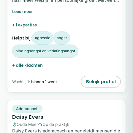
naar meer welzijn en persoonlijke groei. Met een
breed scala aan technieken bied ik een compleet
pakket om jou te helpen je zelfvertrouwen te
vergroten, ongewenst gedrag los te laten en je
+ 1 expertise
weer krachtig en ontspannen in je vel te voelen.
Neem vandaag nog de eerste stap naar meer
Helpt bij:
agressie
angst
welzijn en persoonlijke groei. Vul het
contactformulier in, ik help je graag verder!
bindingsangst en verlatingsangst
+ alle klachten
Bekijk profiel
Wachttijd:
binnen 1 week
DE
Plek beschikbaar
Ademcoach
Daisy Evers
Oude Meer
Op de praktijk
Daisy Evers is ademcoach en begeleidt mensen die