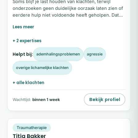
Soms blijf je last houden van klachten, terwijl
onderzoeken geen duidelijke oorzaak laten zien of
eerdere hulp niet voldoende heeft geholpen. Dat
kan verwarrend en uitputtend zijn. In mijn
begeleiding kijk ik daarom verder dan de klacht
zelf. Als regressietherapeut en holistisch therapeut
+ 2 expertises
werk ik vanuit het geheel van lichaam, emoties,
gedachten en energie. Samen onderzoeken we wat
Helpt bij:
ademhalingsproblemen
agressie
jouw klacht je wil laten zien en waar de kern ligt.
overige lichamelijke klachten
+ alle klachten
Bekijk profiel
Wachttijd:
binnen 1 week
TB
Snel beschikbaar
Traumatherapie
Titia Bakker