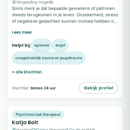
Vergoeding mogelijk
Soms merk je dat bepaalde gevoelens of patronen
steeds terugkomen in je leven. Onzekerheid, stress
of negatieve gedachten kunnen invloed hebben op
relaties, werk en hoe je naar jezelf kijkt. PRI-
therapie helpt om inzicht te krijgen in de oorsprong
van deze patronen en ze stap voor stap te
Helpt bij:
agressie
angst
doorbreken. Als PRI-therapeut en coach begeleid ik
mensen die meer rust, helderheid en
vroegkinderlijk trauma en jeugdtrauma
zelfvertrouwen willen ervaren in hun leven.
+ alle klachten
Bekijk profiel
Wachttijd:
binnen 24 uur
KB
Plek beschikbaar
Psychosociaal therapeut
Katja Bolt
Haarlem
Online therapie
Op de praktijk