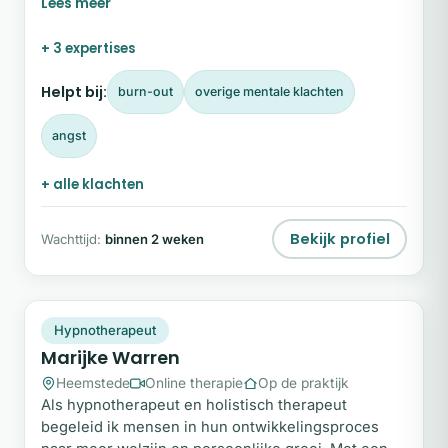
weet waar het vandaan komt. Ik ben Tamara
Gijzenberg. Met een combinatie van coaching, NEI-
+ 3 expertises
therapie, lichaamswerk en energetische therapie
help ik je om de diepere oorzaak van terugkerende
Helpt bij:
burn-out
overige mentale klachten
patronen zichtbaar te maken.
angst
+ alle klachten
Bekijk profiel
Wachttijd:
binnen 2 weken
MW
Snel beschikbaar
Hypnotherapeut
Marijke Warren
Heemstede
Online therapie
Op de praktijk
Als hypnotherapeut en holistisch therapeut
begeleid ik mensen in hun ontwikkelingsproces