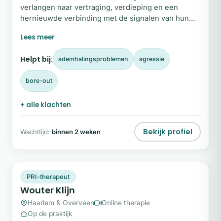
verlangen naar vertraging, verdieping en een
hernieuwde verbinding met de signalen van hun
lichaam. In de drukte van het dagelijks leven raken
we vaak het contact met onszelf kwijt; Daisy helpt
je om weer echt te leren voelen en te luisteren
Helpt bij:
ademhalingsproblemen
agressie
naar wat er van binnen speelt.
bore-out
+ alle klachten
Bekijk profiel
Wachttijd:
binnen 2 weken
WK
Snel beschikbaar
PRI-therapeut
Wouter Klijn
Haarlem & Overveen
Online therapie
Op de praktijk