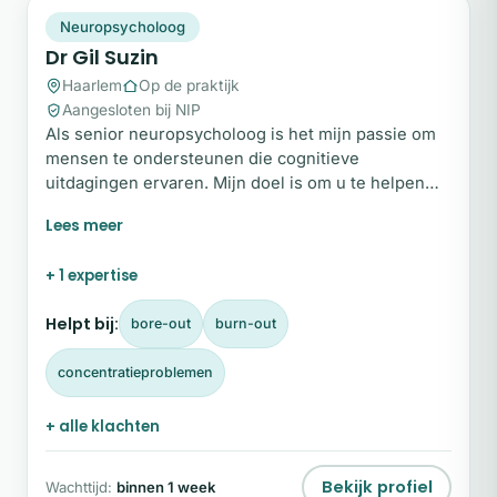
DG
Snel beschikbaar
Neuropsycholoog
Dr Gil Suzin
Haarlem
Op de praktijk
Aangesloten bij NIP
Als senior neuropsycholoog is het mijn passie om
mensen te ondersteunen die cognitieve
uitdagingen ervaren. Mijn doel is om u te helpen
uw cognitieve functies te behouden en versterken,
zodat u zo lang mogelijk actief, zelfstandig en vol
zelfvertrouwen kunt functioneren. Bent u benieuwd
+ 1 expertise
wat ik voor u kan betekenen? Vul dan het
contactformulier op deze pagina in voor meer
Helpt bij:
bore-out
burn-out
informatie of een kennismaking.
concentratieproblemen
+ alle klachten
Bekijk profiel
Wachttijd:
binnen 1 week