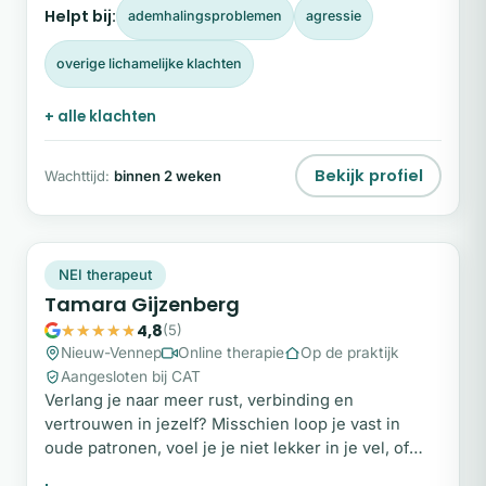
Helpt bij:
ademhalingsproblemen
agressie
overige lichamelijke klachten
+ alle klachten
Bekijk profiel
Wachttijd:
binnen 2 weken
TG
Plek beschikbaar
NEI therapeut
Tamara Gijzenberg
4,8
(5)
Nieuw-Vennep
Online therapie
Op de praktijk
Aangesloten bij CAT
Verlang je naar meer rust, verbinding en
vertrouwen in jezelf? Misschien loop je vast in
oude patronen, voel je je niet lekker in je vel, of
draag je te veel met je mee, zonder dat je precies