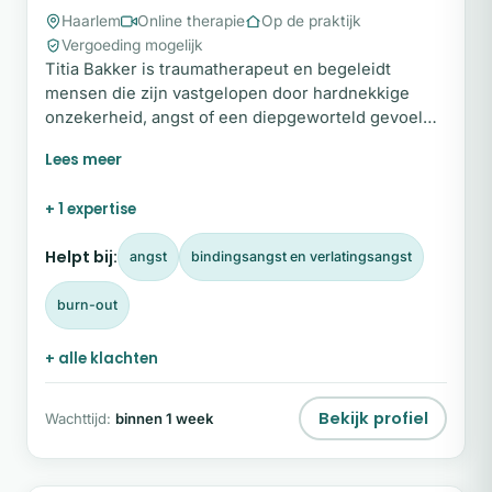
Haarlem
Online therapie
Op de praktijk
Vergoeding mogelijk
Titia Bakker is traumatherapeut en begeleidt
mensen die zijn vastgelopen door hardnekkige
onzekerheid, angst of een diepgeworteld gevoel
van minderwaardigheid. In haar begeleiding creëert
zij een veilige bedding voor cliënten die worden
belemmerd door negatieve overtuigingen of
+ 1 expertise
onverwerkte ervaringen uit het verleden. Vanuit
haar eigen doorleefde ervaring en jarenlange
Helpt bij:
angst
bindingsangst en verlatingsangst
professionele expertise kijkt Titia verder dan alleen
symptomen.
burn-out
+ alle klachten
Bekijk profiel
Wachttijd:
binnen 1 week