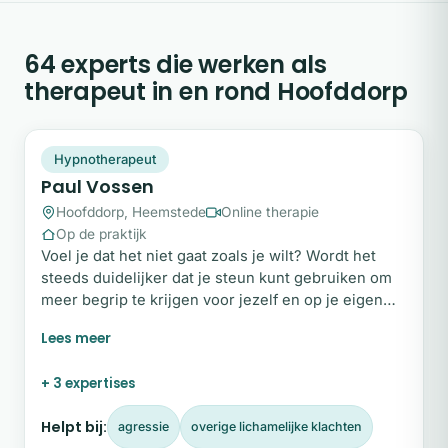
64 experts die werken als
therapeut in en rond Hoofddorp
PV
Snel beschikbaar
Hypnotherapeut
Paul Vossen
Hoofddorp, Heemstede
Online therapie
Op de praktijk
Voel je dat het niet gaat zoals je wilt? Wordt het
steeds duidelijker dat je steun kunt gebruiken om
meer begrip te krijgen voor jezelf en op je eigen
tempo veranderingen te maken? Ik ben er voor jou.
Mijn naam is Paul Vossen. Na een studie
psychologie en een carrière in de IT, ben ik een
+ 3 expertises
aantal jaar geleden teruggekeerd naar mijn
oorspronkelijke pad.
Helpt bij:
agressie
overige lichamelijke klachten