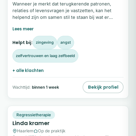
Wanneer je merkt dat terugkerende patronen,
relaties of levensvragen je vastzetten, kan het
helpend zijn om samen stil te staan bij wat er
werkelijk in jou gebeurt. Paul ter Weijde is
gestalttherapeut en begeleidt mensen die bereid
zijn zichzelf eerlijk te onderzoeken. Vanuit zijn
Helpt bij:
zingeving
angst
levenservaring en jarenlange therapeutische
praktijk helpt hij je bewust te worden van de
zelfvertrouwen en laag zelfbeeld
levenshouding die je vastzet.
+ alle klachten
Bekijk profiel
Wachttijd:
binnen 1 week
LK
Snel beschikbaar
Regressietherapie
Linda kramer
Haarlem
Op de praktijk