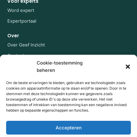
Voor experts
Word expert
Expertportaal
Over
Over Geef Inzicht
Contact
Cookie-toestemming
Veelgestelde vragen
beheren
Blijf op de hoogte
Om de beste ervaringen te bieden, gebruiken we technologieën zoals
cookies om apparaatinformatie op te slaan en/of te openen. Door in te
Af en toe een rustige mail met nieuwe experts en
stemmen met deze technologieën kunnen we gegevens zoals
artikelen uit de kennisbank. Geen spam, uitschrijven
browsegedrag of unieke ID's op deze site verwerken. Het niet
kan altijd.
toestemmen of intrekken van toestemming kan een negatieve invloed
hebben op bepaalde eigenschappen en functies.
E-mailadres
Website
Aanmelden
Accepteren
Door je aan te melden ga je akkoord met onze