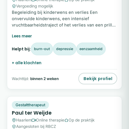
Vergoeding mogelijk
Begeleiding bij kinderwens en verlies Een
onvervulde kinderwens, een intensief
vruchtbaarheidstraject of het verlies van een prille
zwangerschap kan je leven diep raken en je
vertrouwde wereld volledig op zijn kop zetten. Het
is een zwaar en vaak eenzaam proces waarin hoop
Helpt bij:
burn-out
depressie
eenzaamheid
en diepe teleurstelling elkaar voortdurend
afwisselen, en waarin emoties zoals verdriet, angst
+ alle klachten
en machteloosheid zich ongemerkt opstapelen.
Bekijk profiel
Wachttijd:
binnen 2 weken
PT
Snel beschikbaar
Gestalttherapeut
Paul ter Weijde
Haarlem
Online therapie
Op de praktijk
Aangesloten bij RBCZ