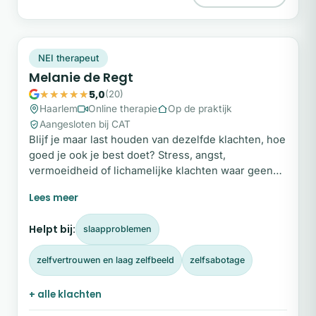
MD
Snel beschikbaar
NEI therapeut
Melanie de Regt
5,0
(20)
Haarlem
Online therapie
Op de praktijk
Aangesloten bij CAT
Blijf je maar last houden van dezelfde klachten, hoe
goed je ook je best doet? Stress, angst,
vermoeidheid of lichamelijke klachten waar geen
duidelijke oorzaak voor te vinden is? Vaak zit er
onder die klachten een emotionele oorzaak die je
met je hoofd alleen niet kunt bereiken. Daar help ik
Helpt bij:
slaapproblemen
je bij. Mijn naam is Melanie en ik ben NEI-
therapeut.
zelfvertrouwen en laag zelfbeeld
zelfsabotage
+ alle klachten