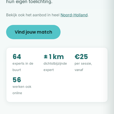
hun eigen toelichting.
Bekijk ook het aanbod in heel
Noord-Holland
.
Vind jouw match
64
± 1 km
€25
experts in de
dichtstbijzijnde
per sessie,
buurt
expert
vanaf
56
werken ook
online