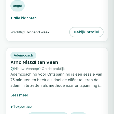
angst
+ alle klachten
Bekijk profiel
Wachttijd:
binnen 1 week
AN
Plek beschikbaar
Ademcoach
Arno Nistal ten Veen
Nieuw-Vennep
Op de praktijk
Ademcoaching voor Ontspanning is een sessie van
75 minuten en heeft als doel de cliënt te leren de
adem in te zetten als methode naar ontspanning in
lichaam en geest. Werkt altijd! Ademtherapie voor
Transformatie is een sessie van 2,5 uur waarin we
ons richtenop het loslaten en helen van stress en
+ 1 expertise
trauma.