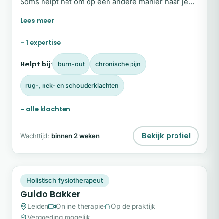
Soms helpt het om op een andere manier naar je
klachten te kijken, waarbij je lichaam en energie
centraal staan. Ik ben Remco Fleere, gecertificeerd
Reiki-therapeut. Met Reiki en energetisch werk
+ 1 expertise
help ik je om meer rust en balans te ervaren. Wil je
de eerste stap zetten? Vul dan onderstaand
Helpt bij:
burn-out
chronische pijn
contactformulier in voor een vrijblijvend gesprek.
rug-, nek- en schouderklachten
+ alle klachten
Bekijk profiel
Wachttijd:
binnen 2 weken
GB
Snel beschikbaar
Holistisch fysiotherapeut
Guido Bakker
Leiden
Online therapie
Op de praktijk
Vergoeding mogelijk