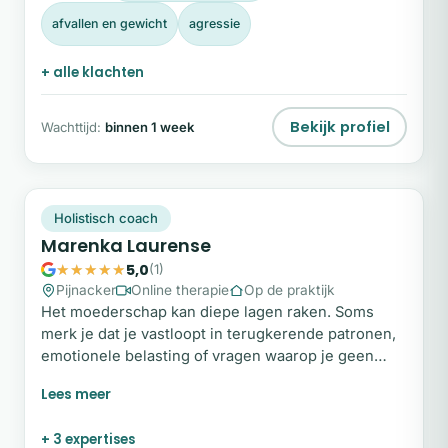
afvallen en gewicht
agressie
+ alle klachten
Bekijk profiel
Wachttijd:
binnen 1 week
ML
Snel beschikbaar
Holistisch coach
Marenka Laurense
5,0
(1)
Pijnacker
Online therapie
Op de praktijk
Het moederschap kan diepe lagen raken. Soms
merk je dat je vastloopt in terugkerende patronen,
emotionele belasting of vragen waarop je geen
helder antwoord vindt. Misschien draag je al lange
tijd veel, voel je je uitgeput of ervaar je een gemis
dat moeilijk onder woorden te brengen is. In haar
+ 3 expertises
begeleiding helpt Marenka moeders om met