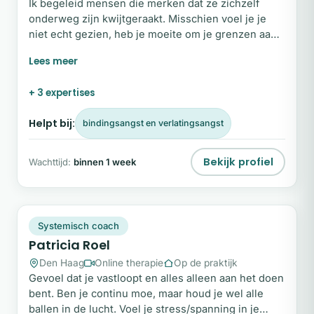
Ik begeleid mensen die merken dat ze zichzelf
onderweg zijn kwijtgeraakt. Misschien voel je je
niet echt gezien, heb je moeite om je grenzen aan
te geven of kom je lastig bij je eigen gevoel. Je past
je aan, houdt rekening met anderen en merkt dat je
jezelf daarin steeds kleiner maakt. In mijn
+ 3 expertises
begeleiding ontstaat ruimte om stil te staan bij wat
er werkelijk in jou leeft.
Helpt bij:
bindingsangst en verlatingsangst
Bekijk profiel
Wachttijd:
binnen 1 week
PR
Plek beschikbaar
Systemisch coach
Patricia Roel
Den Haag
Online therapie
Op de praktijk
Gevoel dat je vastloopt en alles alleen aan het doen
bent. Ben je continu moe, maar houd je wel alle
ballen in de lucht. Voel je stress/spanning in je