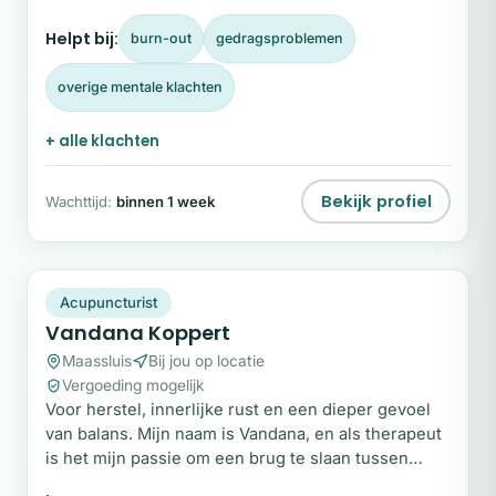
bewustzijn te kijken naar wat zich aandient, zonder
Helpt bij:
burn-out
gedragsproblemen
oordeel en zonder haast.
overige mentale klachten
+ alle klachten
Bekijk profiel
Wachttijd:
binnen 1 week
VK
Plek beschikbaar
Acupuncturist
Vandana Koppert
Maassluis
Bij jou op locatie
Vergoeding mogelijk
Voor herstel, innerlijke rust en een dieper gevoel
van balans. Mijn naam is Vandana, en als therapeut
is het mijn passie om een brug te slaan tussen
lichaam en geest. Ik begeleid zowel kinderen als