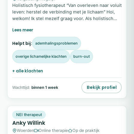
Holistisch fysiotherapeut “Van overleven naar voluit
leven: herstel de verbinding met je lichaam” Hoi,
welkom! Ik stel mezelf graag voor. Als holistisch
fysiotherapeut kijk ik verder dan alleen de fysieke
klacht. Met ruim 11 jaar ervaring in het vak
combineer ik gedegen medische kennis met een
Helpt bij:
ademhalingsproblemen
brede, holistische blik. Mijn missie is om jou te
helpen uit de overlevingsstand te komen en weer
overige lichamelijke klachten
burn-out
fitheid en vrijheid in je lichaam te ervaren.
+ alle klachten
Bekijk profiel
Wachttijd:
binnen 1 week
AW
Plek beschikbaar
NEI therapeut
Anky Willink
Woerden
Online therapie
Op de praktijk