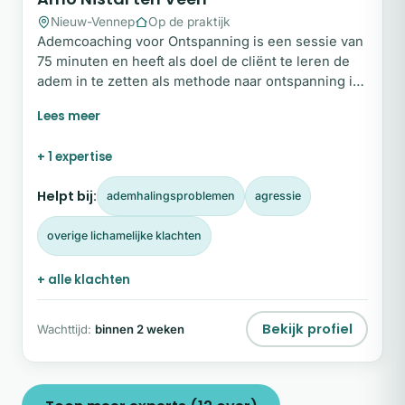
Nieuw-Vennep
Op de praktijk
Ademcoaching voor Ontspanning is een sessie van
75 minuten en heeft als doel de cliënt te leren de
adem in te zetten als methode naar ontspanning in
lichaam en geest. Werkt altijd! Ademtherapie voor
Transformatie is een sessie van 2,5 uur waarin we
ons richtenop het loslaten en helen van stress en
+ 1 expertise
trauma.
Helpt bij:
ademhalingsproblemen
agressie
overige lichamelijke klachten
+ alle klachten
Bekijk profiel
Wachttijd:
binnen 2 weken