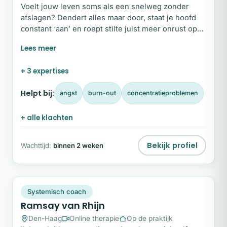
Voelt jouw leven soms als een snelweg zonder
afslagen? Dendert alles maar door, staat je hoofd
constant ‘aan’ en roept stilte juist meer onrust op?
Ik ben Matthea Damsteeg. Als coach begeleid ik
vrouwen die zich verloren voelen in de drukte van
dagelijkse verplichtingen, na ingrijpende
+ 3 expertises
veranderingen of na het verbreken van een relatie.
Samen kijken we naar wat er in jouw binnenwereld
Helpt bij:
angst
burn-out
concentratieproblemen
speelt.
+ alle klachten
Bekijk profiel
Wachttijd:
binnen 2 weken
RV
Snel beschikbaar
Systemisch coach
Ramsay van Rhijn
Den-Haag
Online therapie
Op de praktijk