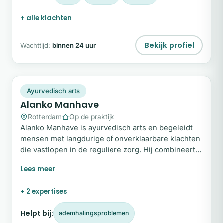
+ alle klachten
Bekijk profiel
Wachttijd:
binnen 24 uur
AM
Snel beschikbaar
Ayurvedisch arts
Alanko Manhave
Rotterdam
Op de praktijk
Alanko Manhave is ayurvedisch arts en begeleidt
mensen met langdurige of onverklaarbare klachten
die vastlopen in de reguliere zorg. Hij combineert
Westerse medische kennis met Ayurvedische
polsdiagnose om inzicht te geven in de
onderliggende oorzaak van klachten.
+ 2 expertises
Helpt bij:
ademhalingsproblemen