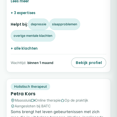
volwassenen die vastlopen door stress, angsten,
depressieve gevoelens of de diepe impact van
+ 3 expertises
trauma. Mijn missie is om een veilige ruimte te
bieden waarin jij de weg terug kunt vinden naar
Helpt bij:
depressie
slaapproblemen
innerlijke balans en veerkracht.
overige mentale klachten
+ alle klachten
Bekijk profiel
Wachttijd:
binnen 1 maand
PK
Plek beschikbaar
Holistisch therapeut
Petra Kors
Maassluis
Online therapie
Op de praktijk
Aangesloten bij BATC
Soms brengt het leven gebeurtenissen met zich