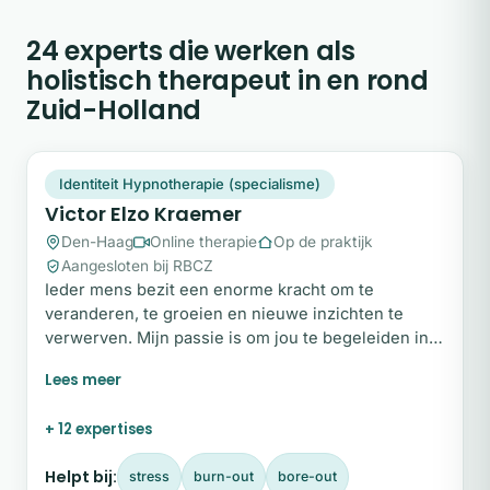
24 experts die werken als
holistisch therapeut in en rond
Zuid-Holland
VE
Snel beschikbaar
Identiteit Hypnotherapie (specialisme)
Victor Elzo Kraemer
Den-Haag
Online therapie
Op de praktijk
Aangesloten bij RBCZ
Ieder mens bezit een enorme kracht om te
veranderen, te groeien en nieuwe inzichten te
verwerven. Mijn passie is om jou te begeleiden in
dit proces, zodat je met vertrouwen richting kunt
geven aan jouw leven en stappen durft te zetten
naar de toekomst die je echt wilt. Wil je weten hoe
+ 12 expertises
ik je kan helpen? Vul dan het contactformulier op
deze pagina in, en ik neem snel contact met je op!
Helpt bij:
stress
burn-out
bore-out
Persoonlijk Mijn naam is Victor.