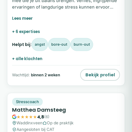
mee die je uit balans brengen. Verlies, ingrijpende
ervaringen of langdurige stress kunnen ervoor
zorgen dat je vastloopt en het gevoel hebt dat het
leven zwaar is geworden. Als holistisch therapeut
begeleid ik volwassenen en kinderen vanaf acht
+ 6 expertises
jaar bij het herstellen van balans en veerkracht.
Samen kijken we naar wat er werkelijk speelt, niet
Helpt bij:
angst
bore-out
burn-out
alleen naar de klacht, maar naar jou als geheel.
+ alle klachten
Bekijk profiel
Wachttijd:
binnen 2 weken
MD
Plek beschikbaar
Stresscoach
Matthea Damsteeg
4,8
(6)
Waddinxveen
Op de praktijk
Aangesloten bij CAT