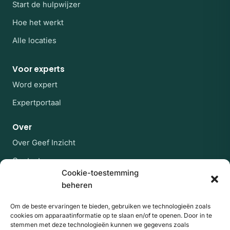
Start de hulpwijzer
Hoe het werkt
Alle locaties
Voor experts
Word expert
Expertportaal
Over
Over Geef Inzicht
Contact
Cookie-toestemming
Veelgestelde vragen
beheren
Blijf op de hoogte
Om de beste ervaringen te bieden, gebruiken we technologieën zoals
cookies om apparaatinformatie op te slaan en/of te openen. Door in te
Af en toe een rustige mail met nieuwe experts en
stemmen met deze technologieën kunnen we gegevens zoals
artikelen uit de kennisbank. Geen spam, uitschrijven