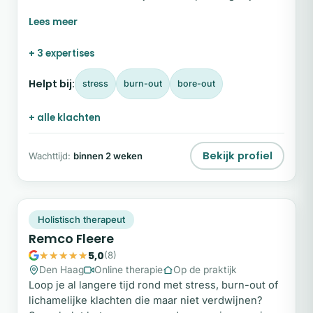
lichaam en sta je altijd “aan”. Kan je jezelf niet goed
uiten en cijfer je jezelf weg? Heb je langdurige
(onverklaarbare) fysieke klachten en ben je bereid
+ 3 expertises
deze op een ander vlak te benaderen.
Helpt bij:
stress
burn-out
bore-out
+ alle klachten
Bekijk profiel
Wachttijd:
binnen 2 weken
RF
Plek beschikbaar
Holistisch therapeut
Remco Fleere
5,0
(8)
Den Haag
Online therapie
Op de praktijk
Loop je al langere tijd rond met stress, burn-out of
lichamelijke klachten die maar niet verdwijnen?