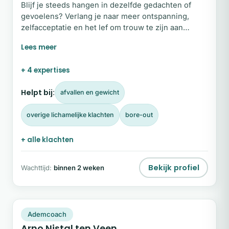
Blijf je steeds hangen in dezelfde gedachten of
gevoelens? Verlang je naar meer ontspanning,
zelfacceptatie en het lef om trouw te zijn aan
jezelf? Mijn naam is Anky Willink. Met een open blik
en warme aandacht loop ik graag een stukje met je
mee. In mijn praktijk staat persoonlijke aandacht
+ 4 expertises
centraal en ben jij het uitgangspunt. Samen
onderzoeken we wat jou uit balans brengt, zodat er
Helpt bij:
afvallen en gewicht
weer ruimte ontstaat voor rust, helderheid en
vertrouwen in jezelf.
overige lichamelijke klachten
bore-out
+ alle klachten
Bekijk profiel
Wachttijd:
binnen 2 weken
AN
Plek beschikbaar
Ademcoach
Arno Nistal ten Veen