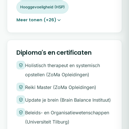
Hoge eisen stellen aan jezelf
Hooggevoeligheid (HSP)
Je eigen mening niet durven geven,
Meer tonen (+26)
moeite om te kiezen voor jezelf
Anderen pleasen of voorrang boven
jezelf geven
Diploma's en certificaten
Moeizame familiebanden
Holistisch therapeut en systemisch
Veel gepieker en een hoofd dat steeds
opstellen (ZoMa Opleidingen)
'aan' staat
Reiki Master (ZoMa Opleidingen)
Ervaringen uit het verleden die
doorspelen in het huidige leven
Update je brein (Brain Balance Instituut)
Lichamelijke klachten, zoals van
Beleids- en Organisatiewetenschappen
schouders, nek, rug of buik
(Universiteit Tilburg)