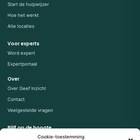
Start de hulpwijzer
Hoe het werkt
Alle locaties
Voor experts
Word expert
Expertportaal
Over
Over Geef Inzicht
Contact
Veelgestelde vragen
Blijf op de hoogte
Af en toe een rustige mail met nieuwe experts en
Cookie-toestemming