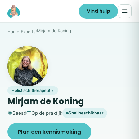
Ga naar de inhoud
Vind hulp
›
›
Mirjam de Koning
Home
Experts
MD
Holistisch therapeut
Mirjam de Koning
Beesd
Op de praktijk
Snel beschikbaar
Plan een kennismaking