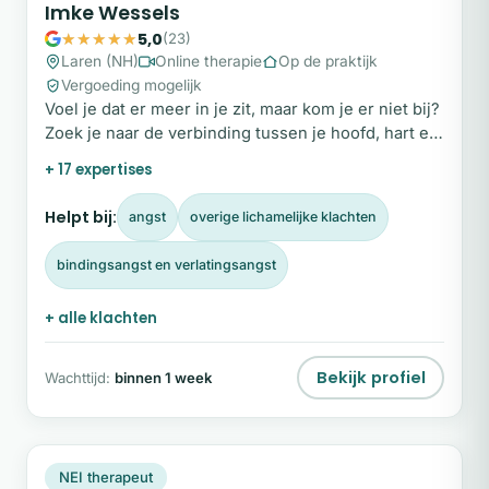
Imke Wessels
5,0
(23)
Laren (NH)
Online therapie
Op de praktijk
Vergoeding mogelijk
Voel je dat er meer in je zit, maar kom je er niet bij?
Zoek je naar de verbinding tussen je hoofd, hart en
lichaam om weer volledig in je kracht te staan?
+ 17 expertises
Helpt bij:
angst
overige lichamelijke klachten
bindingsangst en verlatingsangst
+ alle klachten
Bekijk profiel
Wachttijd:
binnen 1 week
MV
Plek beschikbaar
NEI therapeut