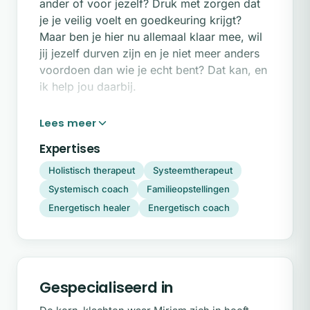
ander of voor jezelf? Druk met zorgen dat
je je veilig voelt en goedkeuring krijgt?
Maar ben je hier nu allemaal klaar mee, wil
jij jezelf durven zijn en je niet meer anders
voordoen dan wie je echt bent? Dat kan, en
ik help jou daarbij.
Zelf was ik jarenlang een kameleon en deed
ik me voor zoals ik dacht dat het goed of
veilig was. Hier werd ik me pas echt bewust
Expertises
van toen ik me ongelukkig voelde in mijn
Holistisch therapeut
Systeemtherapeut
werk en het niet mezelf zijn me somber
Systemisch coach
Familieopstellingen
maakte en lichamelijke klachten gaf. Ik
Energetisch healer
Energetisch coach
merkte hoe krachtig de samenhang tussen
gedachten en gevoel is. Dit bracht mij bij
holistische therapie. Mijn motto is: “van
victim of life naar creator of life”. Dit
verschil zien en voelen en het heft in handen
Gespecialiseerd in
nemen, was voor mij een belangrijke