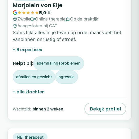
Marjolein von Eije
5,0
(6)
Zwolle
Online therapie
Op de praktijk
Aangesloten bij CAT
Soms lijkt alles in je leven op orde, maar voelt het
vanbinnen onrustig of stroef.
+ 6 expertises
Helpt bij:
ademhalingsproblemen
afvallen en gewicht
agressie
+ alle klachten
Bekijk profiel
Wachttijd:
binnen 2 weken
AW
Plek beschikbaar
NEI therapeut