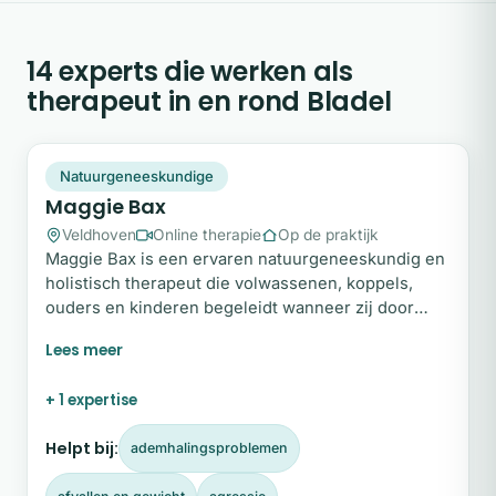
14 experts die werken als
therapeut in en rond Bladel
MB
Snel beschikbaar
Natuurgeneeskundige
Maggie Bax
Veldhoven
Online therapie
Op de praktijk
Maggie Bax is een ervaren natuurgeneeskundig en
holistisch therapeut die volwassenen, koppels,
ouders en kinderen begeleidt wanneer zij door
omstandigheden uit balans zijn geraakt. In haar
praktijk biedt zij een veilige, oordeelvrije bedding
waarin ruimte ontstaat om te vertragen en stil te
+ 1 expertise
staan bij wat er vanbinnen leeft. Vanuit een
holistische benadering helpt Maggie haar cliënten
Helpt bij:
ademhalingsproblemen
opnieuw contact te maken met hun lichaam en hun
werkelijke gevoelens.