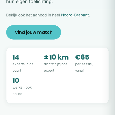
hun eigen toelichting.
Bekijk ook het aanbod in heel
Noord-Brabant
.
Vind jouw match
14
± 10 km
€65
experts in de
dichtstbijzijnde
per sessie,
buurt
expert
vanaf
10
werken ook
online