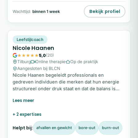
Bekijk profiel
Wachttijd:
binnen 1 week
NH
Plek beschikbaar
Leefstijlcoach
Nicole Haanen
5,0
(20)
Tilburg
Online therapie
Op de praktijk
Aangesloten bij BLCN
Nicole Haanen begeleidt professionals en
gedreven individuen die merken dat hun energie
structureel onder druk staat en dat de balans is
verdwenen. Vaak uit dit zich in aanhoudende
werkdruk, chronische stress of het gevoel altijd
‘aan’ te moeten staan. In haar coachingstrajecten
+ 2 expertises
staat het versterken van mentale veerkracht
centraal.
Helpt bij:
afvallen en gewicht
bore-out
burn-out