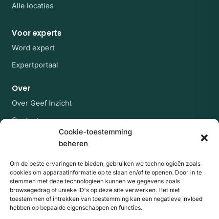
Alle locaties
Voor experts
Word expert
Expertportaal
Over
Over Geef Inzicht
Contact
Cookie-toestemming
Veelgestelde vragen
beheren
Blijf op de hoogte
Om de beste ervaringen te bieden, gebruiken we technologieën zoals
cookies om apparaatinformatie op te slaan en/of te openen. Door in te
Af en toe een rustige mail met nieuwe experts en
stemmen met deze technologieën kunnen we gegevens zoals
artikelen uit de kennisbank. Geen spam, uitschrijven
browsegedrag of unieke ID's op deze site verwerken. Het niet
kan altijd.
toestemmen of intrekken van toestemming kan een negatieve invloed
hebben op bepaalde eigenschappen en functies.
E-mailadres
Website
Aanmelden