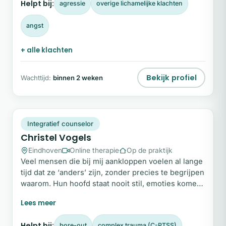
Helpt bij:
agressie
overige lichamelijke klachten
weer in contact te komen met jezelf, zodat je ruimte
kunt creëren voor rust, helderheid en balans.
angst
+ alle klachten
Bekijk profiel
Wachttijd:
binnen 2 weken
CV
Plek beschikbaar
Integratief counselor
Christel Vogels
Eindhoven
Online therapie
Op de praktijk
Veel mensen die bij mij aankloppen voelen al lange
tijd dat ze ‘anders’ zijn, zonder precies te begrijpen
waarom. Hun hoofd staat nooit stil, emoties komen
intens binnen en aanpassen lijkt vanzelf te gaan,
maar kost ondertussen enorm veel energie. In mijn
begeleiding staat niet het aanpassen aan de norm
Helpt bij:
bore-out
complex trauma (C-PTSS)