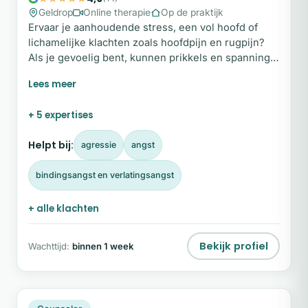
Geldrop
Online therapie
Op de praktijk
Ervaar je aanhoudende stress, een vol hoofd of
lichamelijke klachten zoals hoofdpijn en rugpijn?
Als je gevoelig bent, kunnen prikkels en spanning
diep binnenkomen en je uit balans brengen. Als
holistisch therapeut help ik je de verbinding met
jezelf te herstellen, zodat je weer rust, helderheid
+ 5 expertises
en veerkracht ervaart. Vanuit aandacht en
afstemming begeleid ik je bij het loslaten van
Helpt bij:
agressie
angst
spanning en het benutten van je eigen kracht.
bindingsangst en verlatingsangst
+ alle klachten
Bekijk profiel
Wachttijd:
binnen 1 week
PV
Plek beschikbaar