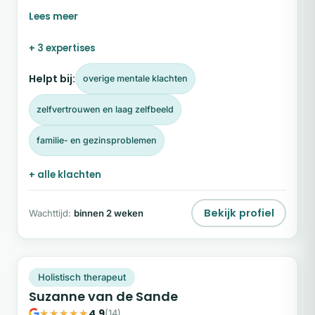
mis je je zelfvertrouwen en zoek je de weg terug
naar geluk. Ik help je van overleven naar opnieuw
leven.
+ 3 expertises
Helpt bij:
overige mentale klachten
zelfvertrouwen en laag zelfbeeld
familie- en gezinsproblemen
+ alle klachten
Bekijk profiel
Wachttijd:
binnen 2 weken
SV
Snel beschikbaar
Holistisch therapeut
Suzanne van de Sande
4,9
(14)