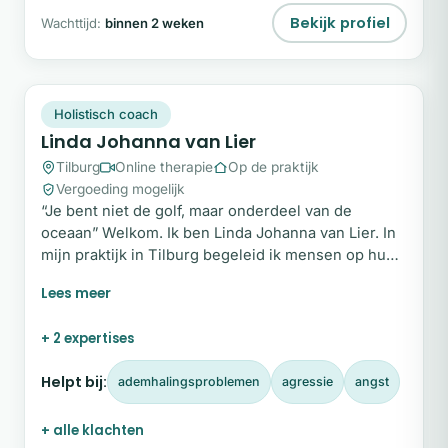
Bekijk profiel
Wachttijd:
binnen 2 weken
LJ
Snel beschikbaar
Holistisch coach
Linda Johanna van Lier
Tilburg
Online therapie
Op de praktijk
Vergoeding mogelijk
“Je bent niet de golf, maar onderdeel van de
oceaan” Welkom. Ik ben Linda Johanna van Lier. In
mijn praktijk in Tilburg begeleid ik mensen op hun
weg naar bewustwording, herstel en innerlijke rust.
Met ruim twintig jaar ervaring in de zorg en
hulpverlening richt ik mij op psychosociale therapie
+ 2 expertises
voor volwassenen, met een specialisatie in
hoogsensitiviteit (HSP) en burn-out.
Helpt bij:
ademhalingsproblemen
agressie
angst
+ alle klachten