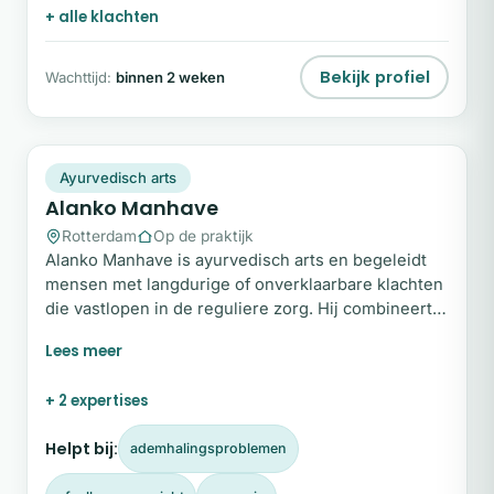
+ alle klachten
Bekijk profiel
Wachttijd:
binnen 2 weken
AM
Snel beschikbaar
Ayurvedisch arts
Alanko Manhave
Rotterdam
Op de praktijk
Alanko Manhave is ayurvedisch arts en begeleidt
mensen met langdurige of onverklaarbare klachten
die vastlopen in de reguliere zorg. Hij combineert
Westerse medische kennis met Ayurvedische
polsdiagnose om inzicht te geven in de
onderliggende oorzaak van klachten.
+ 2 expertises
Helpt bij:
ademhalingsproblemen