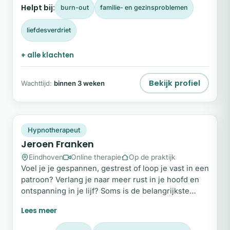
Helpt bij:
burn-out
familie- en gezinsproblemen
patronen, emoties en gedrag.
liefdesverdriet
+ alle klachten
Bekijk profiel
Wachttijd:
binnen 3 weken
JF
Plek beschikbaar
Hypnotherapeut
Jeroen Franken
Eindhoven
Online therapie
Op de praktijk
Voel je je gespannen, gestrest of loop je vast in een
patroon? Verlang je naar meer rust in je hoofd en
ontspanning in je lijf? Soms is de belangrijkste
vraag die je jezelf kunt stellen: sta je nog wel eens
stil? Welkom. Mijn naam is Jeroen, hypnotherapeut
in Eindhoven. Met hypnotherapie help ik je om