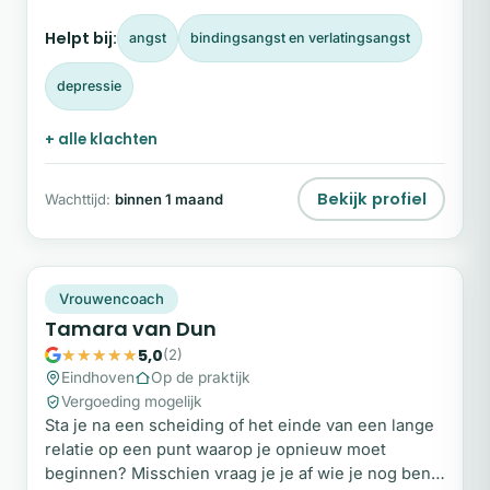
belandt, zowel privé als op het werk.
Helpt bij:
angst
bindingsangst en verlatingsangst
depressie
+ alle klachten
Bekijk profiel
Wachttijd:
binnen 1 maand
TV
Plek beschikbaar
Vrouwencoach
Tamara van Dun
5,0
(2)
Eindhoven
Op de praktijk
Vergoeding mogelijk
Sta je na een scheiding of het einde van een lange
relatie op een punt waarop je opnieuw moet
beginnen? Misschien vraag je je af wie je nog bent,