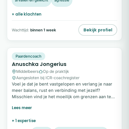
afvallen en gewicht
agressie
+ alle klachten
Bekijk profiel
Wachttijd:
binnen 1 week
AJ
Plek beschikbaar
Paardencoach
Anuschka Jongerius
Middelbeers
Op de praktijk
Aangesloten bij ICR-coachregister
Voel je dat je bent vastgelopen en verlang je naar
meer balans, rust en verbinding met jezelf?
Misschien vind je het moeilijk om grenzen aan te
geven, ben je aan het herstellen van een burn-out
of merk je dat veranderingen in je leven veel
impact hebben. Paardencoaching helpt je om stil te
+ 1 expertise
staan bij wat er écht in je leeft. Door de eerlijke en
oordeelloze spiegel van paarden krijg je inzicht in