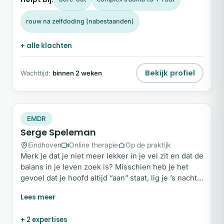
centraal, maar het begrijpen van hoe jij werkt.
rouw na zelfdoding (nabestaanden)
+ alle klachten
Bekijk profiel
Wachttijd:
binnen 2 weken
SS
Plek beschikbaar
EMDR
Serge Speleman
Eindhoven
Online therapie
Op de praktijk
Merk je dat je niet meer lekker in je vel zit en dat de
balans in je leven zoek is? Misschien heb je het
gevoel dat je hoofd altijd “aan” staat, lig je ’s nachts
uren te piekeren waardoor je slecht slaapt, of vind
je het ontzettend moeilijk om de controle los te
laten. Het kan ook zijn dat je merkt dat je steeds
+ 2 expertises
opnieuw in dezelfde belemmerende patronen