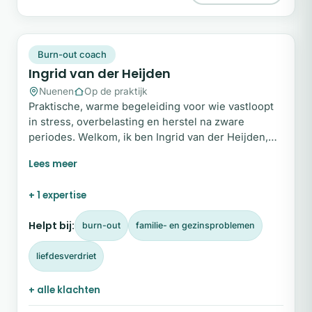
IV
Plek beschikbaar
Burn-out coach
Ingrid van der Heijden
Nuenen
Op de praktijk
Praktische, warme begeleiding voor wie vastloopt
in stress, overbelasting en herstel na zware
periodes. Welkom, ik ben Ingrid van der Heijden,
specialist op het gebied van stress en burn-out.
Mijn missie is om volwassenen, en vooral vrouwen
die altijd maar doorgaan, te begeleiden naar rust,
+ 1 expertise
helderheid en duurzame balans. Je hoeft het niet
alleen te doen; ik sta naast je met een warme,
Helpt bij:
burn-out
familie- en gezinsproblemen
eerlijke en professionele aanpak.
liefdesverdriet
+ alle klachten