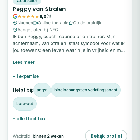
Counselor
Peggy van Stralen
5,0
(1)
Nuenen
Online therapie
Op de praktijk
Aangesloten bij NFG
Ik ben Peggy, coach, counselor en trainer. Mijn
achternaam, Van Stralen, staat symbool voor wat ik
jou toewens: een leven waarin je in vrijheid en met
vertrouwen volledig jezelf kunt zijn. In mijn praktijk
begeleid ik mensen die vastlopen in patronen of
onzekerheden. Niet door harder aan jezelf te
+ 1 expertise
werken, maar door te leren accepteren wie je nu
bent, inclusief je imperfecties.
Helpt bij:
angst
bindingsangst en verlatingsangst
bore-out
+ alle klachten
Bekijk profiel
Wachttijd:
binnen 2 weken