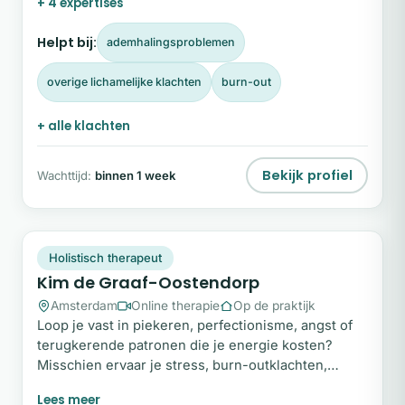
+ 4 expertises
emoties en je energie om te ontdekken waar
spanning vastgehouden wordt.
Helpt bij:
ademhalingsproblemen
overige lichamelijke klachten
burn-out
+ alle klachten
Bekijk profiel
Wachttijd:
binnen 1 week
KD
Plek beschikbaar
Holistisch therapeut
Kim de Graaf-Oostendorp
Amsterdam
Online therapie
Op de praktijk
Loop je vast in piekeren, perfectionisme, angst of
terugkerende patronen die je energie kosten?
Misschien ervaar je stress, burn-outklachten,
somberheid of lichamelijke spanning zonder