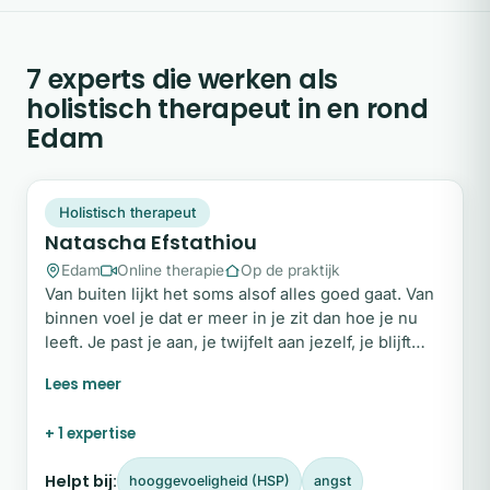
7 experts die werken als
holistisch therapeut in en rond
Edam
NE
Snel beschikbaar
Holistisch therapeut
Natascha Efstathiou
Edam
Online therapie
Op de praktijk
Van buiten lijkt het soms alsof alles goed gaat. Van
binnen voel je dat er meer in je zit dan hoe je nu
leeft. Je past je aan, je twijfelt aan jezelf, je blijft
zorgen voor anderen, en toch loop je steeds tegen
dezelfde patronen aan. Ik ben Natascha. Jarenlang
leefde ik in omstandigheden waarin overleven
+ 1 expertise
belangrijker was dan leven, en ik heb mezelf
daaruit teruggevochten. Juist daardoor weet ik dat
Helpt bij:
hooggevoeligheid (HSP)
angst
echte verandering mogelijk is.