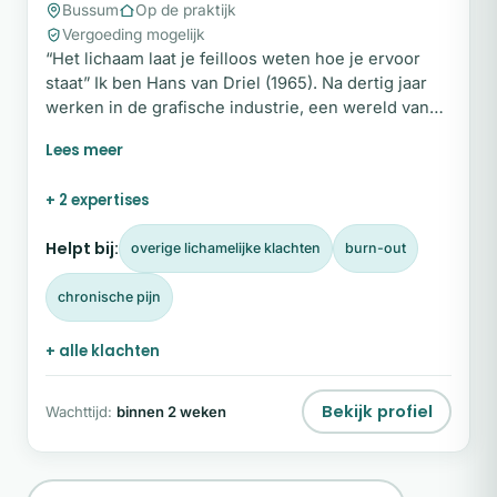
Bussum
Op de praktijk
Vergoeding mogelijk
“Het lichaam laat je feilloos weten hoe je ervoor
staat” Ik ben Hans van Driel (1965). Na dertig jaar
werken in de grafische industrie, een wereld van
strakke deadlines, budgetten en strategische
beslissingen, maakte ik een fundamentele keuze. Ik
volgde de richting van mijn hart en schoolde mij om
+ 2 expertises
tot holistisch massagetherapeut. Waar ik eerder
werkte met druk van buitenaf, werk ik nu met de
Helpt bij:
overige lichamelijke klachten
burn-out
taal van binnenuit.
chronische pijn
+ alle klachten
Bekijk profiel
Wachttijd:
binnen 2 weken