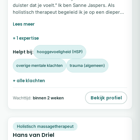
duister dat je voelt.” Ik ben Sanne Jaspers. Als
holistisch therapeut begeleid ik je op een dieper
niveau bij hardnekkige angst, diepe onzekerheid en
belemmerende oude patronen. Samen kijken we
naar het geheel van lichaam en geest, zodat je
+ 1 expertise
blokkades kunt loslaten en weer echt contact maakt
met je authentieke zelf en wie je in de kern bent.
Helpt bij:
hooggevoeligheid (HSP)
Wil je weten hoe ik je kan helpen?
overige mentale klachten
trauma (algemeen)
+ alle klachten
Bekijk profiel
Wachttijd:
binnen 2 weken
HV
Plek beschikbaar
Holistisch massagetherapeut
Hans van Driel