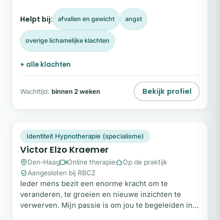
duidelijke oorzaak. Als holistisch therapeut werk ik
op mentaal, emotioneel en fysiek niveau, zodat we
Helpt bij:
afvallen en gewicht
angst
niet alleen praten over klachten, maar ze ook
daadwerkelijk doorvoelen en verwerken.
overige lichamelijke klachten
+ alle klachten
Bekijk profiel
Wachttijd:
binnen 2 weken
VE
Snel beschikbaar
Identiteit Hypnotherapie (specialisme)
Victor Elzo Kraemer
Den-Haag
Online therapie
Op de praktijk
Aangesloten bij RBCZ
Ieder mens bezit een enorme kracht om te
veranderen, te groeien en nieuwe inzichten te
verwerven. Mijn passie is om jou te begeleiden in
dit proces, zodat je met vertrouwen richting kunt