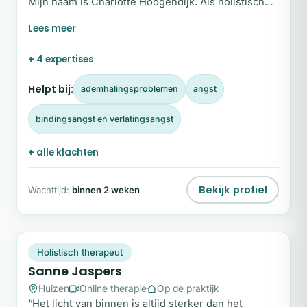
Mijn naam is Charlotte Hoogendijk. Als holistisch
therapeut en feminine energy coach begeleid ik
vrouwen die vastlopen in patronen van overleving,
emotionele uitputting of ongezonde relaties.
+ 4 expertises
Samen werken we aan het herstellen van balans,
eigenwaarde en verbinding met jezelf. Mijn aanpak
Helpt bij:
ademhalingsproblemen
angst
is zacht, lichaamsgericht en verdiepend.
bindingsangst en verlatingsangst
+ alle klachten
Bekijk profiel
Wachttijd:
binnen 2 weken
SJ
Plek beschikbaar
Holistisch therapeut
Sanne Jaspers
Huizen
Online therapie
Op de praktijk
“Het licht van binnen is altijd sterker dan het