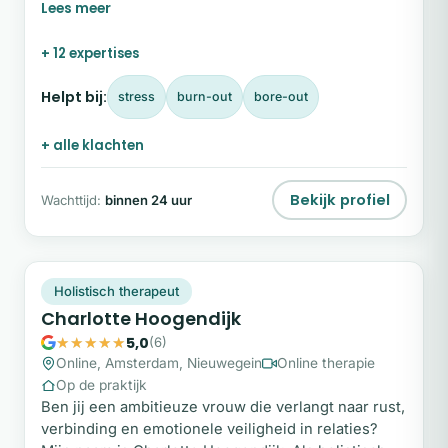
geven aan jouw leven en stappen durft te zetten
naar de toekomst die je echt wilt. Wil je weten hoe
+ 12 expertises
ik je kan helpen? Vul dan het contactformulier op
deze pagina in, en ik neem snel contact met je op!
Helpt bij:
stress
burn-out
bore-out
Persoonlijk Mijn naam is Victor.
+ alle klachten
Bekijk profiel
Wachttijd:
binnen 24 uur
CH
Plek beschikbaar
Holistisch therapeut
Charlotte Hoogendijk
5,0
(6)
Online, Amsterdam, Nieuwegein
Online therapie
Op de praktijk
Ben jij een ambitieuze vrouw die verlangt naar rust,
verbinding en emotionele veiligheid in relaties?