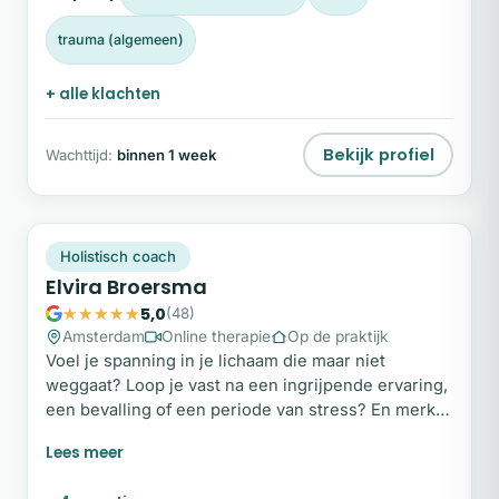
trauma (algemeen)
+ alle klachten
Bekijk profiel
Wachttijd:
binnen 1 week
EB
Snel beschikbaar
Holistisch coach
Elvira Broersma
5,0
(48)
Amsterdam
Online therapie
Op de praktijk
Voel je spanning in je lichaam die maar niet
weggaat? Loop je vast na een ingrijpende ervaring,
een bevalling of een periode van stress? En merk
je dat praten alleen niet genoeg is om echt tot rust
te komen? Ik ben holistisch coach, craniosacraal
therapeut en doula. Ik werk met je lichaam, je