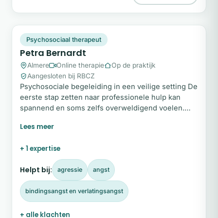
PB
Snel beschikbaar
Psychosociaal therapeut
Petra Bernardt
Almere
Online therapie
Op de praktijk
Aangesloten bij RBCZ
Psychosociale begeleiding in een veilige setting De
eerste stap zetten naar professionele hulp kan
spannend en soms zelfs overweldigend voelen.
Juist daarom creëer ik een veilige en vertrouwde
plek waar je volledig jezelf kunt zijn, zonder dat
daar enig oordeel tegenover staat. In een rustige
+ 1 expertise
omgeving verkennen we samen jouw persoonlijke
verhaal.
Helpt bij:
agressie
angst
bindingsangst en verlatingsangst
+ alle klachten