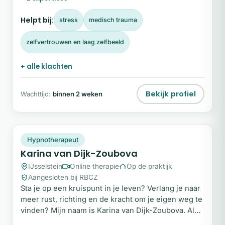
vertrouwen te ervaren. Mijn specialisatie is
hypnotherapie. Niet als alternatief voor reguliere
Helpt bij:
stress
medisch trauma
zorg, maar als krachtige aanvulling daarop.
zelfvertrouwen en laag zelfbeeld
+ alle klachten
Bekijk profiel
Wachttijd:
binnen 2 weken
KV
Snel beschikbaar
Hypnotherapeut
Karina van Dijk-Zoubova
IJsselstein
Online therapie
Op de praktijk
Aangesloten bij RBCZ
Sta je op een kruispunt in je leven? Verlang je naar
meer rust, richting en de kracht om je eigen weg te
vinden? Mijn naam is Karina van Dijk-Zoubova. Als
gecertificeerd hypnotherapeut en psychosociaal