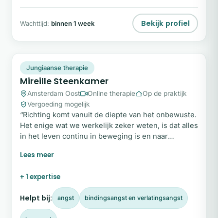
Bekijk profiel
Wachttijd:
binnen 1 week
MS
Plek beschikbaar
Jungiaanse therapie
Mireille Steenkamer
Amsterdam Oost
Online therapie
Op de praktijk
Vergoeding mogelijk
“Richting komt vanuit de diepte van het onbewuste.
Het enige wat we werkelijk zeker weten, is dat alles
in het leven continu in beweging is en naar
transformatie streeft.” Mijn naam is Mireille
Steenkamer. Als Jungiaans psychotherapeut, coach
en shamanic practitioner bied ik een veilige
+ 1 expertise
bedding waarin we samen op zoek gaan naar de
diepere lagen van jouw zijn.
Helpt bij:
angst
bindingsangst en verlatingsangst