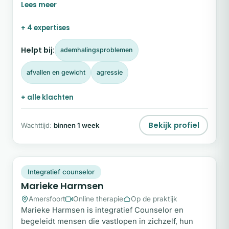
therapeut help ik volwassenen en kinderen (vanaf 7
jaar) om belemmeringen te doorbreken en de
+ 4 expertises
verbinding met zichzelf te herstellen.
Helpt bij:
ademhalingsproblemen
afvallen en gewicht
agressie
+ alle klachten
Bekijk profiel
Wachttijd:
binnen 1 week
MH
Plek beschikbaar
Integratief counselor
Marieke Harmsen
Amersfoort
Online therapie
Op de praktijk
Marieke Harmsen is integratief Counselor en
begeleidt mensen die vastlopen in zichzelf, hun