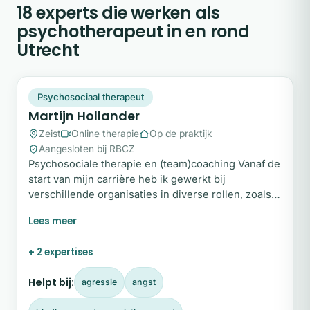
18 experts die werken als
psychotherapeut in en rond
Utrecht
MH
Snel beschikbaar
Psychosociaal therapeut
Martijn Hollander
Zeist
Online therapie
Op de praktijk
Aangesloten bij RBCZ
Psychosociale therapie en (team)coaching Vanaf de
start van mijn carrière heb ik gewerkt bij
verschillende organisaties in diverse rollen, zoals
therapeut, maatschappelijk werker en
procesregisseur. Hierdoor heb ik een brede
expertise ontwikkeld in het ondersteunen van
+ 2 expertises
mensen en teams in uiteenlopende situaties. In
mijn eigen praktijk neem ik deze schat aan
Helpt bij:
agressie
angst
ervaringen mee om op maat gemaakte therapie en
(team)coaching te bieden.