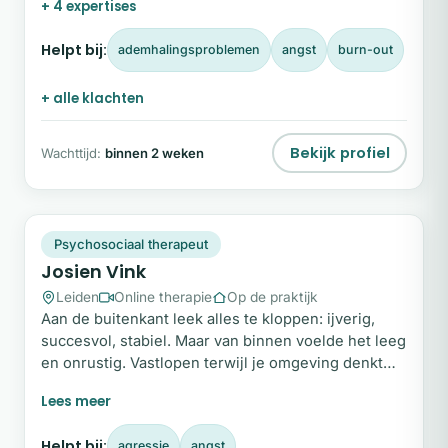
+ 4 expertises
therapeut begeleid ik vrouwen bij het ontdekken
van de diepere oorzaken achter hun klachten.
Helpt bij:
ademhalingsproblemen
angst
burn-out
+ alle klachten
Bekijk profiel
Wachttijd:
binnen 2 weken
JV
Plek beschikbaar
Psychosociaal therapeut
Josien Vink
Leiden
Online therapie
Op de praktijk
Aan de buitenkant leek alles te kloppen: ijverig,
succesvol, stabiel. Maar van binnen voelde het leeg
en onrustig. Vastlopen terwijl je omgeving denkt
dat het goed gaat, kan een belangrijk keerpunt zijn.
In mijn begeleiding help ik je om niet langer te
leven vanuit aanpassing, erkenning of controle,
Helpt bij:
agressie
angst