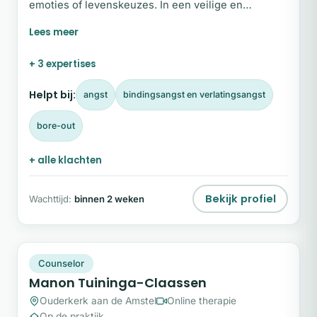
emoties of levenskeuzes. In een veilige en
accepterende setting helpt zij cliënten om zichzelf
op een dieper niveau te onderzoeken, te ervaren
wat er werkelijk speelt en van daaruit nieuwe
+ 3 expertises
stappen te zetten die passen bij wie zij nu zijn. Wil
je weten wat ze voor jou kan betekenen? Neem
Helpt bij:
angst
bindingsangst en verlatingsangst
contact op via het contactformulier op deze pagina.
bore-out
+ alle klachten
Bekijk profiel
Wachttijd:
binnen 2 weken
MT
Snel beschikbaar
Counselor
Manon Tuininga-Claassen
Ouderkerk aan de Amstel
Online therapie
Op de praktijk