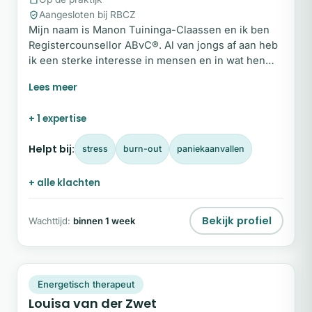
Aangesloten bij RBCZ
Mijn naam is Manon Tuininga-Claassen en ik ben
Registercounsellor ABvC®. Al van jongs af aan heb
ik een sterke interesse in mensen en in wat hen
beweegt. Het helpen van mensen die vastlopen in
hun leven heeft mij er jaren geleden toe gebracht
om mij professioneel te scholen als counsellor op
+ 1 expertise
hbo-niveau. Iedereen komt in het leven momenten
tegen waarop het even niet meer lukt.
Helpt bij:
stress
burn-out
paniekaanvallen
+ alle klachten
Bekijk profiel
Wachttijd:
binnen 1 week
LV
Snel beschikbaar
Energetisch therapeut
Louisa van der Zwet