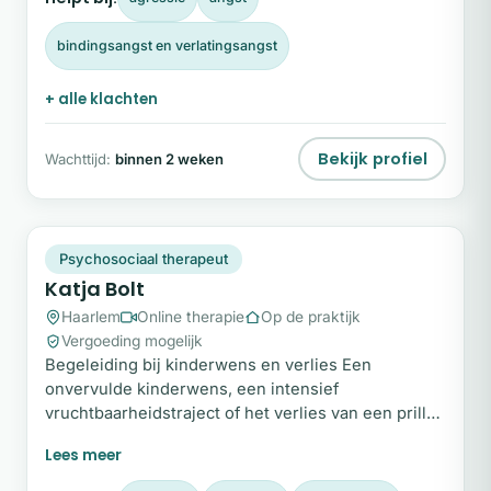
maar vanuit innerlijke stevigheid. Wanneer zelfzorg
en zelfverbinding prioriteit worden, veranderen
bindingsangst en verlatingsangst
relaties, werk en leiderschap fundamenteel.
+ alle klachten
Bekijk profiel
Wachttijd:
binnen 2 weken
KB
Plek beschikbaar
Psychosociaal therapeut
Katja Bolt
Haarlem
Online therapie
Op de praktijk
Vergoeding mogelijk
Begeleiding bij kinderwens en verlies Een
onvervulde kinderwens, een intensief
vruchtbaarheidstraject of het verlies van een prille
zwangerschap kan je leven diep raken en je
vertrouwde wereld volledig op zijn kop zetten. Het
is een zwaar en vaak eenzaam proces waarin hoop