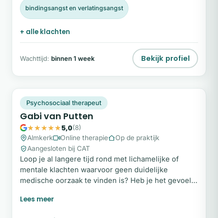
gesprekstherapie die lichaam en geest met elkaar
bindingsangst en verlatingsangst
verbindt.
+ alle klachten
Bekijk profiel
Wachttijd:
binnen 1 week
GV
Plek beschikbaar
Psychosociaal therapeut
Gabi van Putten
5,0
(8)
Almkerk
Online therapie
Op de praktijk
Aangesloten bij CAT
Loop je al langere tijd rond met lichamelijke of
mentale klachten waarvoor geen duidelijke
medische oorzaak te vinden is? Heb je het gevoel
dat je vastloopt, ondanks alles wat je al hebt
geprobeerd? Dan wil ik je graag laten zien dat
duurzaam herstel mogelijk is. Als psychosociaal