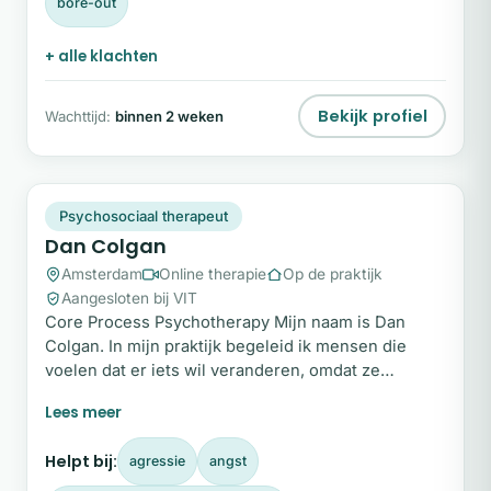
bore-out
+ alle klachten
Bekijk profiel
Wachttijd:
binnen 2 weken
DC
Snel beschikbaar
Psychosociaal therapeut
Dan Colgan
Amsterdam
Online therapie
Op de praktijk
Aangesloten bij VIT
Core Process Psychotherapy Mijn naam is Dan
Colgan. In mijn praktijk begeleid ik mensen die
voelen dat er iets wil veranderen, omdat ze
vastlopen, iets willen helen of verlangen naar meer
vrijheid, rust en levensvreugde. De therapie die ik
aanbied is volledig in het Engels. Ik werk met Core
Helpt bij:
agressie
angst
Process Psychotherapy, een diepgaande vorm van