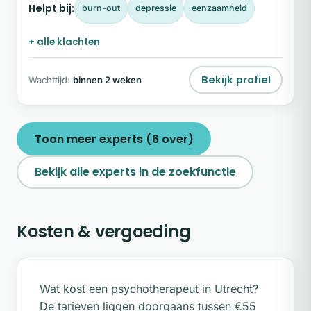
Helpt bij:
burn-out
depressie
eenzaamheid
en diepe teleurstelling elkaar voortdurend
afwisselen, en waarin emoties zoals verdriet, angst
+ alle klachten
en machteloosheid zich ongemerkt opstapelen.
Bekijk profiel
Wachttijd:
binnen 2 weken
Toon meer experts (6 over)
Bekijk alle experts in de zoekfunctie
Kosten & vergoeding
Wat kost een psychotherapeut in Utrecht?
De tarieven liggen doorgaans tussen €55