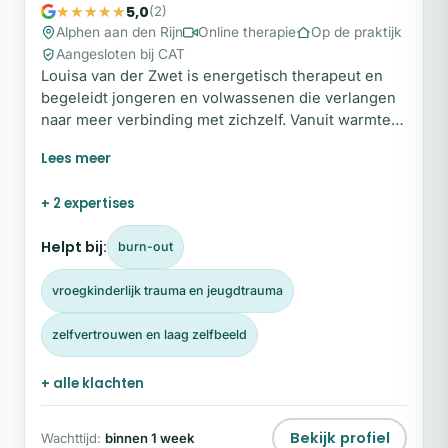
5,0
(2)
Alphen aan den Rijn
Online therapie
Op de praktijk
Aangesloten bij CAT
Louisa van der Zwet is energetisch therapeut en
begeleidt jongeren en volwassenen die verlangen
naar meer verbinding met zichzelf. Vanuit warmte,
helderheid en aandacht helpt zij cliënten om
vastgelopen patronen te doorbreken en weer te
leven vanuit rust, bewustzijn en innerlijke kracht.
+ 2 expertises
Haar begeleiding is persoonlijk, verdiepend en
afgestemd op het tempo van de cliënt. Ben je klaar
Helpt bij:
burn-out
om de verbinding met jezelf te herstellen?
vroegkinderlijk trauma en jeugdtrauma
zelfvertrouwen en laag zelfbeeld
+ alle klachten
Bekijk profiel
Wachttijd:
binnen 1 week