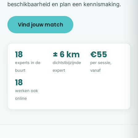
beschikbaarheid en plan een kennismaking.
Vind jouw match
18
± 6 km
€55
experts in de
dichtstbijzijnde
per sessie,
buurt
expert
vanaf
18
werken ook
online