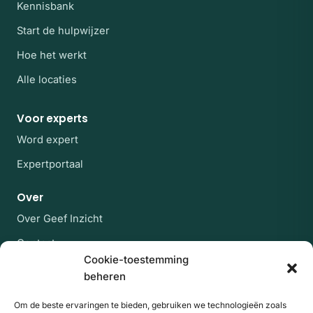
Kennisbank
Start de hulpwijzer
Hoe het werkt
Alle locaties
Voor experts
Word expert
Expertportaal
Over
Over Geef Inzicht
Contact
Cookie-toestemming
Veelgestelde vragen
beheren
Blijf op de hoogte
Om de beste ervaringen te bieden, gebruiken we technologieën zoals