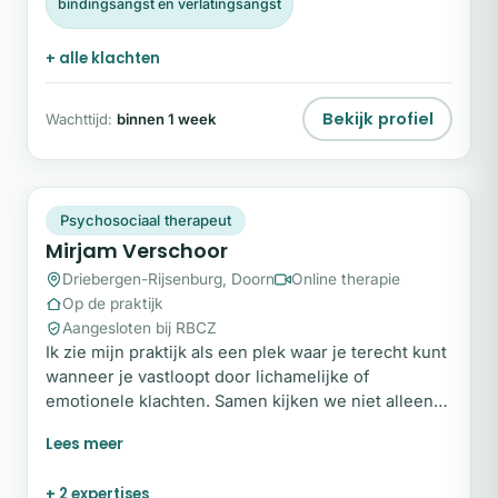
bindingsangst en verlatingsangst
+ alle klachten
Bekijk profiel
Wachttijd:
binnen 1 week
MV
Plek beschikbaar
Psychosociaal therapeut
Mirjam Verschoor
Driebergen-Rijsenburg, Doorn
Online therapie
Op de praktijk
Aangesloten bij RBCZ
Ik zie mijn praktijk als een plek waar je terecht kunt
wanneer je vastloopt door lichamelijke of
emotionele klachten. Samen kijken we niet alleen
naar de klacht, maar ook naar de mens erachter. In
een veilige en persoonlijke setting onderzoeken
we wat jij nodig hebt om weer meer rust, balans en
+ 2 expertises