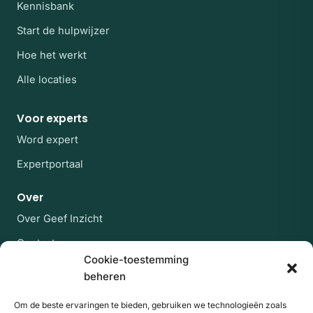
Kennisbank
Start de hulpwijzer
Hoe het werkt
Alle locaties
Voor experts
Word expert
Expertportaal
Over
Over Geef Inzicht
Contact
Cookie-toestemming
Veelgestelde vragen
beheren
Blijf op de hoogte
Om de beste ervaringen te bieden, gebruiken we technologieën zoals