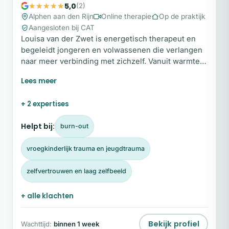
5,0
(2)
Alphen aan den Rijn
Online therapie
Op de praktijk
Aangesloten bij CAT
Louisa van der Zwet is energetisch therapeut en
begeleidt jongeren en volwassenen die verlangen
naar meer verbinding met zichzelf. Vanuit warmte,
helderheid en aandacht helpt zij cliënten om
vastgelopen patronen te doorbreken en weer te
leven vanuit rust, bewustzijn en innerlijke kracht.
+ 2 expertises
Haar begeleiding is persoonlijk, verdiepend en
afgestemd op het tempo van de cliënt. Ben je klaar
Helpt bij:
burn-out
om de verbinding met jezelf te herstellen?
vroegkinderlijk trauma en jeugdtrauma
zelfvertrouwen en laag zelfbeeld
+ alle klachten
Bekijk profiel
Wachttijd:
binnen 1 week