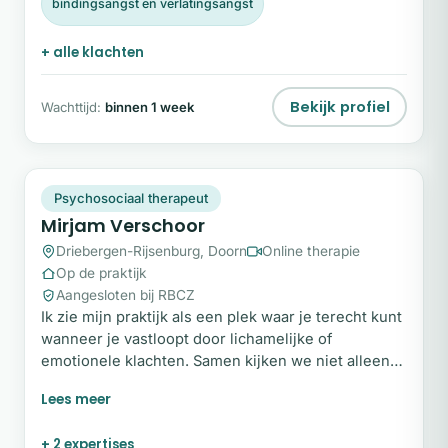
bindingsangst en verlatingsangst
+ alle klachten
Bekijk profiel
Wachttijd:
binnen 1 week
MV
Plek beschikbaar
Psychosociaal therapeut
Mirjam Verschoor
Driebergen-Rijsenburg, Doorn
Online therapie
Op de praktijk
Aangesloten bij RBCZ
Ik zie mijn praktijk als een plek waar je terecht kunt
wanneer je vastloopt door lichamelijke of
emotionele klachten. Samen kijken we niet alleen
naar de klacht, maar ook naar de mens erachter. In
een veilige en persoonlijke setting onderzoeken
we wat jij nodig hebt om weer meer rust, balans en
+ 2 expertises