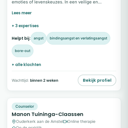
emoties of levenskeuzes. In een veilige en
accepterende setting helpt zij cliënten om zichzelf
op een dieper niveau te onderzoeken, te ervaren
wat er werkelijk speelt en van daaruit nieuwe
+ 3 expertises
stappen te zetten die passen bij wie zij nu zijn. Wil
je weten wat ze voor jou kan betekenen? Neem
Helpt bij:
angst
bindingsangst en verlatingsangst
contact op via het contactformulier op deze pagina.
bore-out
+ alle klachten
Bekijk profiel
Wachttijd:
binnen 2 weken
MT
Snel beschikbaar
Counselor
Manon Tuininga-Claassen
Ouderkerk aan de Amstel
Online therapie
Op de praktijk