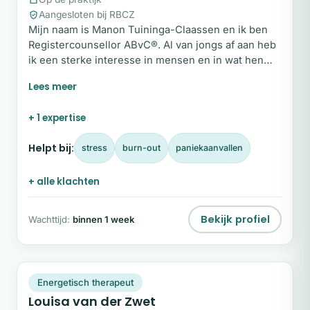
Aangesloten bij RBCZ
Mijn naam is Manon Tuininga-Claassen en ik ben
Registercounsellor ABvC®. Al van jongs af aan heb
ik een sterke interesse in mensen en in wat hen
beweegt. Het helpen van mensen die vastlopen in
hun leven heeft mij er jaren geleden toe gebracht
om mij professioneel te scholen als counsellor op
+ 1 expertise
hbo-niveau. Iedereen komt in het leven momenten
tegen waarop het even niet meer lukt.
Helpt bij:
stress
burn-out
paniekaanvallen
+ alle klachten
Bekijk profiel
Wachttijd:
binnen 1 week
LV
Snel beschikbaar
Energetisch therapeut
Louisa van der Zwet