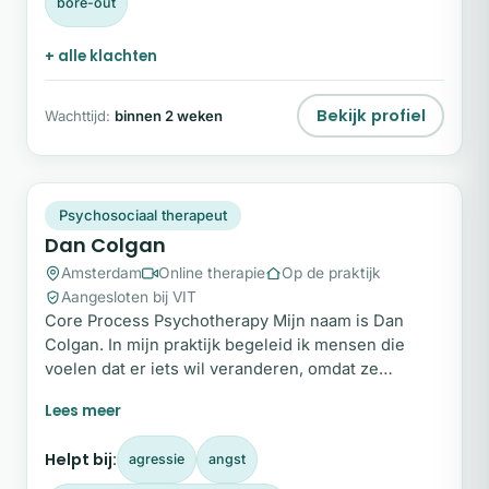
bore-out
+ alle klachten
Bekijk profiel
Wachttijd:
binnen 2 weken
DC
Snel beschikbaar
Psychosociaal therapeut
Dan Colgan
Amsterdam
Online therapie
Op de praktijk
Aangesloten bij VIT
Core Process Psychotherapy Mijn naam is Dan
Colgan. In mijn praktijk begeleid ik mensen die
voelen dat er iets wil veranderen, omdat ze
vastlopen, iets willen helen of verlangen naar meer
vrijheid, rust en levensvreugde. De therapie die ik
aanbied is volledig in het Engels. Ik werk met Core
Helpt bij:
agressie
angst
Process Psychotherapy, een diepgaande vorm van