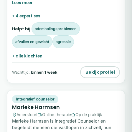
therapeut help ik volwassenen en kinderen (vanaf 7
jaar) om belemmeringen te doorbreken en de
+ 4 expertises
verbinding met zichzelf te herstellen.
Helpt bij:
ademhalingsproblemen
afvallen en gewicht
agressie
+ alle klachten
Bekijk profiel
Wachttijd:
binnen 1 week
MH
Plek beschikbaar
Integratief counselor
Marieke Harmsen
Amersfoort
Online therapie
Op de praktijk
Marieke Harmsen is integratief Counselor en
begeleidt mensen die vastlopen in zichzelf, hun