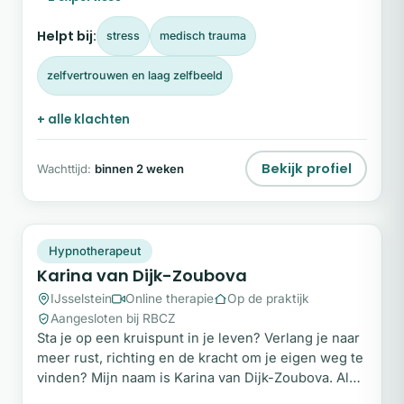
vertrouwen te ervaren. Mijn specialisatie is
hypnotherapie. Niet als alternatief voor reguliere
Helpt bij:
stress
medisch trauma
zorg, maar als krachtige aanvulling daarop.
zelfvertrouwen en laag zelfbeeld
+ alle klachten
Bekijk profiel
Wachttijd:
binnen 2 weken
KV
Snel beschikbaar
Hypnotherapeut
Karina van Dijk-Zoubova
IJsselstein
Online therapie
Op de praktijk
Aangesloten bij RBCZ
Sta je op een kruispunt in je leven? Verlang je naar
meer rust, richting en de kracht om je eigen weg te
vinden? Mijn naam is Karina van Dijk-Zoubova. Als
gecertificeerd hypnotherapeut en psychosociaal