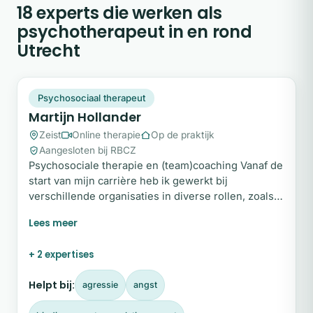
18 experts die werken als
psychotherapeut in en rond
Utrecht
MH
Snel beschikbaar
Psychosociaal therapeut
Martijn Hollander
Zeist
Online therapie
Op de praktijk
Aangesloten bij RBCZ
Psychosociale therapie en (team)coaching Vanaf de
start van mijn carrière heb ik gewerkt bij
verschillende organisaties in diverse rollen, zoals
therapeut, maatschappelijk werker en
procesregisseur. Hierdoor heb ik een brede
expertise ontwikkeld in het ondersteunen van
+ 2 expertises
mensen en teams in uiteenlopende situaties. In
mijn eigen praktijk neem ik deze schat aan
Helpt bij:
agressie
angst
ervaringen mee om op maat gemaakte therapie en
(team)coaching te bieden.