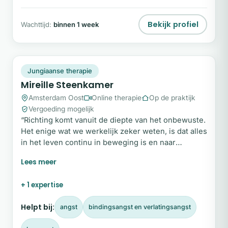
Bekijk profiel
Wachttijd:
binnen 1 week
MS
Plek beschikbaar
Jungiaanse therapie
Mireille Steenkamer
Amsterdam Oost
Online therapie
Op de praktijk
Vergoeding mogelijk
“Richting komt vanuit de diepte van het onbewuste.
Het enige wat we werkelijk zeker weten, is dat alles
in het leven continu in beweging is en naar
transformatie streeft.” Mijn naam is Mireille
Steenkamer. Als Jungiaans psychotherapeut, coach
en shamanic practitioner bied ik een veilige
+ 1 expertise
bedding waarin we samen op zoek gaan naar de
diepere lagen van jouw zijn.
Helpt bij:
angst
bindingsangst en verlatingsangst