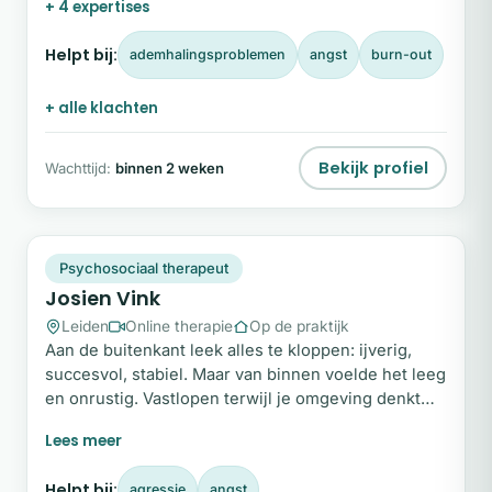
+ 4 expertises
therapeut begeleid ik vrouwen bij het ontdekken
van de diepere oorzaken achter hun klachten.
Helpt bij:
ademhalingsproblemen
angst
burn-out
+ alle klachten
Bekijk profiel
Wachttijd:
binnen 2 weken
JV
Plek beschikbaar
Psychosociaal therapeut
Josien Vink
Leiden
Online therapie
Op de praktijk
Aan de buitenkant leek alles te kloppen: ijverig,
succesvol, stabiel. Maar van binnen voelde het leeg
en onrustig. Vastlopen terwijl je omgeving denkt
dat het goed gaat, kan een belangrijk keerpunt zijn.
In mijn begeleiding help ik je om niet langer te
leven vanuit aanpassing, erkenning of controle,
Helpt bij:
agressie
angst