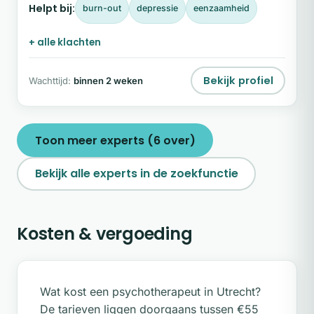
Helpt bij:
burn-out
depressie
eenzaamheid
en diepe teleurstelling elkaar voortdurend
afwisselen, en waarin emoties zoals verdriet, angst
+ alle klachten
en machteloosheid zich ongemerkt opstapelen.
Bekijk profiel
Wachttijd:
binnen 2 weken
Toon meer experts (6 over)
Bekijk alle experts in de zoekfunctie
Kosten & vergoeding
Wat kost een psychotherapeut in Utrecht?
De tarieven liggen doorgaans tussen €55