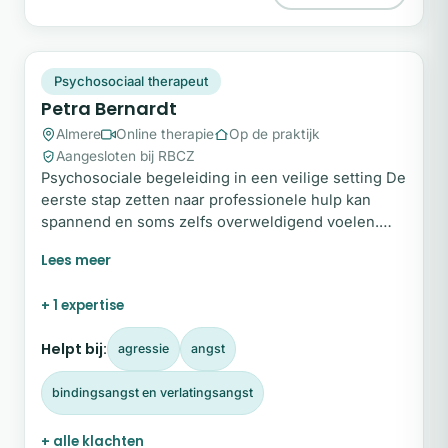
PB
Snel beschikbaar
Psychosociaal therapeut
Petra Bernardt
Almere
Online therapie
Op de praktijk
Aangesloten bij RBCZ
Psychosociale begeleiding in een veilige setting De
eerste stap zetten naar professionele hulp kan
spannend en soms zelfs overweldigend voelen.
Juist daarom creëer ik een veilige en vertrouwde
plek waar je volledig jezelf kunt zijn, zonder dat
daar enig oordeel tegenover staat. In een rustige
+ 1 expertise
omgeving verkennen we samen jouw persoonlijke
verhaal.
Helpt bij:
agressie
angst
bindingsangst en verlatingsangst
+ alle klachten