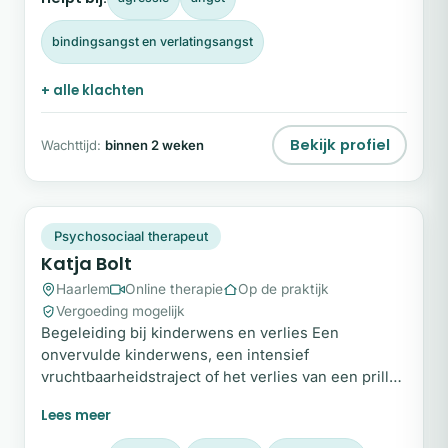
maar vanuit innerlijke stevigheid. Wanneer zelfzorg
en zelfverbinding prioriteit worden, veranderen
bindingsangst en verlatingsangst
relaties, werk en leiderschap fundamenteel.
+ alle klachten
Bekijk profiel
Wachttijd:
binnen 2 weken
KB
Plek beschikbaar
Psychosociaal therapeut
Katja Bolt
Haarlem
Online therapie
Op de praktijk
Vergoeding mogelijk
Begeleiding bij kinderwens en verlies Een
onvervulde kinderwens, een intensief
vruchtbaarheidstraject of het verlies van een prille
zwangerschap kan je leven diep raken en je
vertrouwde wereld volledig op zijn kop zetten. Het
is een zwaar en vaak eenzaam proces waarin hoop