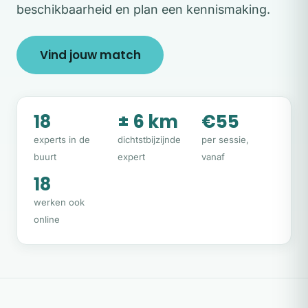
beschikbaarheid en plan een kennismaking.
Vind jouw match
18
± 6 km
€55
experts in de
dichtstbijzijnde
per sessie,
buurt
expert
vanaf
18
werken ook
online