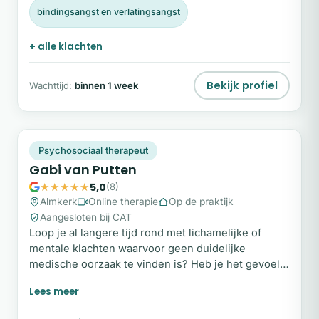
gesprekstherapie die lichaam en geest met elkaar
bindingsangst en verlatingsangst
verbindt.
+ alle klachten
Bekijk profiel
Wachttijd:
binnen 1 week
GV
Plek beschikbaar
Psychosociaal therapeut
Gabi van Putten
5,0
(8)
Almkerk
Online therapie
Op de praktijk
Aangesloten bij CAT
Loop je al langere tijd rond met lichamelijke of
mentale klachten waarvoor geen duidelijke
medische oorzaak te vinden is? Heb je het gevoel
dat je vastloopt, ondanks alles wat je al hebt
geprobeerd? Dan wil ik je graag laten zien dat
duurzaam herstel mogelijk is. Als psychosociaal