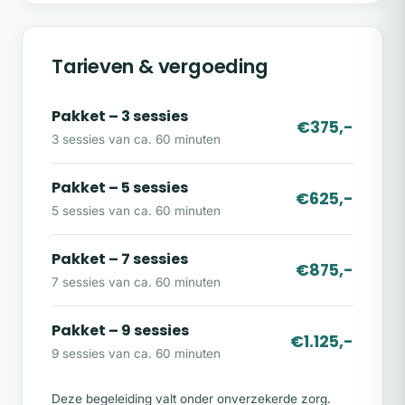
Hoe verloopt het traject?
We starten altijd met een gratis
Tarieven & vergoeding
intakegesprek en kennismaking. Tijdens dit
gesprek bespreken we jouw hulpvraag en
maak ik een inschatting van het aantal
Pakket – 3 sessies
€375,-
benodigde sessies.
3 sessies van ca. 60 minuten
Daarna bepaal jij of je het traject met mij
wilt starten.
Pakket – 5 sessies
€625,-
5 sessies van ca. 60 minuten
Wat kun je verwachten?
Directe en eerlijke begeleiding
Pakket – 7 sessies
€875,-
Praktische en resultaatgerichte aanpak
7 sessies van ca. 60 minuten
Geen onnodig lange trajecten
Pakket – 9 sessies
€1.125,-
Snel inzicht in patronen en blokkades
9 sessies van ca. 60 minuten
Werken aan duurzame verandering
Deze begeleiding valt onder onverzekerde zorg.