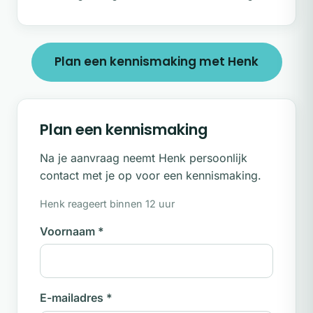
Ik ben eerlijk als ik denk dat ik je niet
optimaal kan helpen en verwijs je dan door.
Vergoeding
Plan een kennismaking met Henk
Coaching en hypnotherapie worden niet
vergoed vanuit de zorgverzekering. In
sommige gevallen kan een werkgever een
Plan een kennismaking
bijdrage leveren vanuit een persoonlijk
ontwikkelbudget.
Na je aanvraag neemt Henk persoonlijk
contact met je op voor een kennismaking.
Henk reageert binnen 12 uur
Voornaam
*
E-mailadres
*