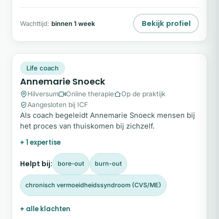
Bekijk profiel
Wachttijd:
binnen 1 week
AS
Snel beschikbaar
Life coach
Annemarie Snoeck
Hilversum
Online therapie
Op de praktijk
Aangesloten bij ICF
Als coach begeleidt Annemarie Snoeck mensen bij
het proces van thuiskomen bij zichzelf.
+ 1 expertise
Helpt bij:
bore-out
burn-out
chronisch vermoeidheidssyndroom (CVS/ME)
+ alle klachten