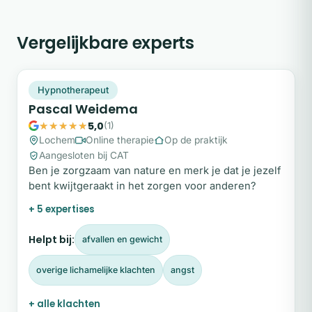
Vergelijkbare experts
PW
Snel beschikbaar
Hypnotherapeut
Pascal Weidema
5,0
(1)
Lochem
Online therapie
Op de praktijk
Aangesloten bij CAT
Ben je zorgzaam van nature en merk je dat je jezelf
bent kwijtgeraakt in het zorgen voor anderen?
+ 5 expertises
Helpt bij:
afvallen en gewicht
overige lichamelijke klachten
angst
+ alle klachten