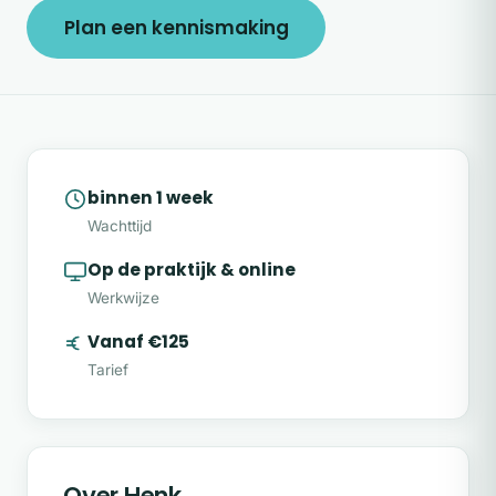
Plan een kennismaking
binnen 1 week
Wachttijd
Op de praktijk & online
Werkwijze
Vanaf €125
Tarief
Over Henk