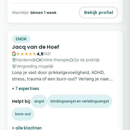
Bekijk profiel
Wachttijd:
binnen 1 week
JV
Snel beschikbaar
EMDR
Jacq van de Hoef
4,9
(42)
Harderwijk
Online therapie
Op de praktijk
Vergoeding mogelijk
Loop je vast door prikkelgevoeligheid, ADHD,
stress, trauma of een burn-out? Verlang je naar
rust, overzicht en een diepere verbinding met
+ 7 expertises
jezelf?
Helpt bij:
angst
bindingsangst en verlatingsangst
bore-out
+ alle klachten