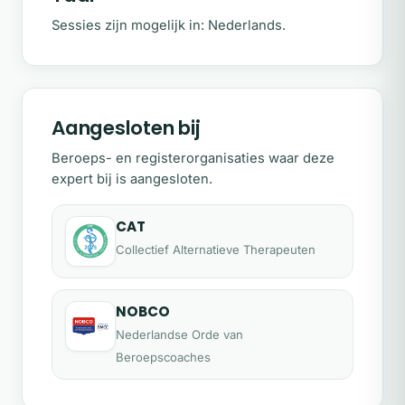
Life coach
Sessies zijn mogelijk in: Nederlands.
Burn-out coach
Hypnotherapeut
Aangesloten bij
Mental coach
Beroeps- en registerorganisaties waar deze
DISC coach
expert bij is aangesloten.
Wat maakt mijn aanpak
onderscheidend?
CAT
Ik werk met korte en doelgerichte trajecten.
Collectief Alternatieve Therapeuten
Geen lange sessies zonder richting, maar
een concreet plan van aanpak dat volledig
is afgestemd op jouw situatie.
NOBCO
Nederlandse Orde van
Met een breed palet aan methodes help ik
Beroepscoaches
je zo snel mogelijk weer in je kracht te
komen.