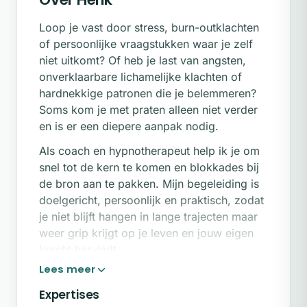
Loop je vast door stress, burn-outklachten
of persoonlijke vraagstukken waar je zelf
niet uitkomt? Of heb je last van angsten,
onverklaarbare lichamelijke klachten of
hardnekkige patronen die je belemmeren?
Soms kom je met praten alleen niet verder
en is er een diepere aanpak nodig.
Als coach en hypnotherapeut help ik je om
snel tot de kern te komen en blokkades bij
de bron aan te pakken. Mijn begeleiding is
doelgericht, persoonlijk en praktisch, zodat
je niet blijft hangen in lange trajecten maar
weer grip krijgt op je leven en jouw eigen
kracht hervindt.
Ben je klaar om de eerste stap te zetten?
Vul het contactformulier op deze pagina in,
Expertises