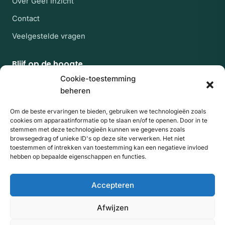
Over Geef Inzicht
Contact
Veelgestelde vragen
Blijf op de hoogte
Af en toe een rustige mail met nieuwe experts en
Cookie-toestemming
artikelen uit de kennisbank. Geen spam, uitschrijven
beheren
kan altijd.
Om de beste ervaringen te bieden, gebruiken we technologieën zoals
E-mailadres
Website
Aanmelden
cookies om apparaatinformatie op te slaan en/of te openen. Door in te
stemmen met deze technologieën kunnen we gegevens zoals
browsegedrag of unieke ID's op deze site verwerken. Het niet
Door je aan te melden ga je akkoord met onze
toestemmen of intrekken van toestemming kan een negatieve invloed
hebben op bepaalde eigenschappen en functies.
privacyverklaring
. Beschermd door reCAPTCHA; de
Privacy
Voorwaarden
en
van Google gelden.
Accepteren
© 2026 Geef Inzicht
Afwijzen
Algemene voorwaarden
Privacyverklaring