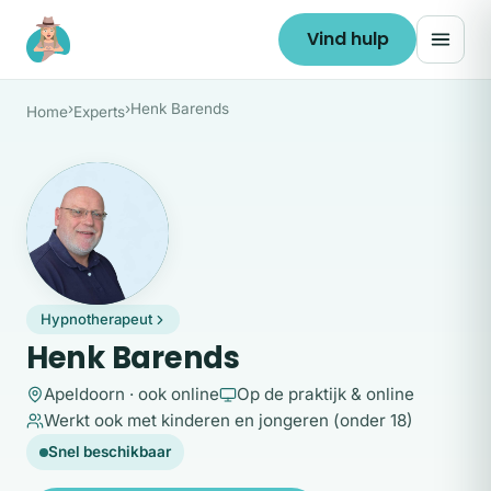
Ga naar de inhoud
Vind hulp
›
›
Henk Barends
Home
Experts
HB
Hypnotherapeut
Henk Barends
Apeldoorn · ook online
Op de praktijk & online
Werkt ook met kinderen en jongeren (onder 18)
Snel beschikbaar