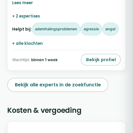
Met ruim twintig jaar ervaring in de zorg en
hulpverlening richt ik mij op psychosociale therapie
+ 2 expertises
voor volwassenen, met een specialisatie in
hoogsensitiviteit (HSP) en burn-out.
Helpt bij:
ademhalingsproblemen
agressie
angst
+ alle klachten
Bekijk profiel
Wachttijd:
binnen 1 week
Bekijk alle experts in de zoekfunctie
Kosten & vergoeding