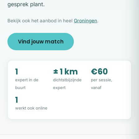
gesprek plant.
Bekijk ook het aanbod in heel
Groningen
.
Vind jouw match
1
± 1 km
€60
expert in de
dichtstbijzijnde
per sessie,
buurt
expert
vanaf
1
werkt ook online