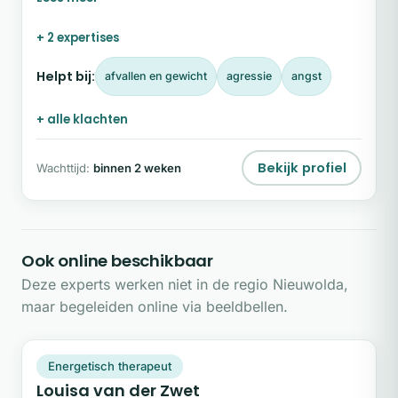
energetisch werk, psychologie en lichaamsgerichte
methoden helpt zij je om weer te luisteren naar je
+ 2 expertises
lichaam en keuzes te maken die passen bij jouw
eigen behoeften en ritme. Wil je ontdekken wat
Helpt bij:
afvallen en gewicht
agressie
angst
Simone voor jou kan betekenen?
+ alle klachten
Bekijk profiel
Wachttijd:
binnen 2 weken
Ook online beschikbaar
Deze experts werken niet in de regio Nieuwolda,
maar begeleiden online via beeldbellen.
LV
Snel beschikbaar
Energetisch therapeut
Louisa van der Zwet