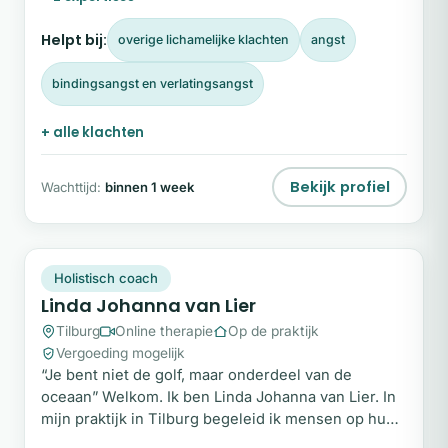
Helpt bij:
overige lichamelijke klachten
angst
bindingsangst en verlatingsangst
+ alle klachten
Bekijk profiel
Wachttijd:
binnen 1 week
LJ
Snel beschikbaar
Holistisch coach
Linda Johanna van Lier
Tilburg
Online therapie
Op de praktijk
Vergoeding mogelijk
“Je bent niet de golf, maar onderdeel van de
oceaan” Welkom. Ik ben Linda Johanna van Lier. In
mijn praktijk in Tilburg begeleid ik mensen op hun
weg naar bewustwording, herstel en innerlijke rust.