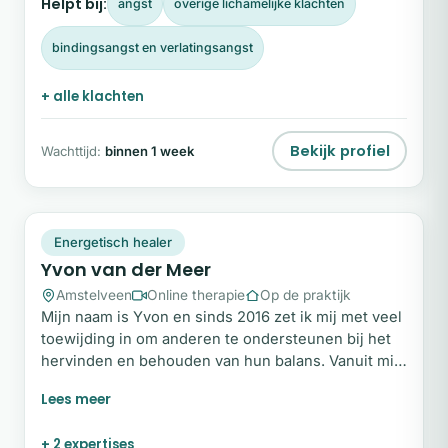
Helpt bij:
angst
overige lichamelijke klachten
bindingsangst en verlatingsangst
+ alle klachten
Bekijk profiel
Wachttijd:
binnen 1 week
YV
Snel beschikbaar
Energetisch healer
Yvon van der Meer
Amstelveen
Online therapie
Op de praktijk
Mijn naam is Yvon en sinds 2016 zet ik mij met veel
toewijding in om anderen te ondersteunen bij het
hervinden en behouden van hun balans. Vanuit mijn
achtergrond in het onderwijs én door mijn eigen
ervaring met een burn-out, ben ik me volledig gaan
richten op persoonlijke begeleiding in mijn praktijk.
+ 2 expertises