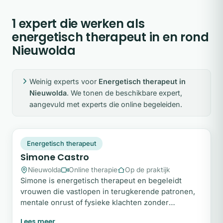
1 expert die werken als
energetisch therapeut in en rond
Nieuwolda
Weinig experts voor
Energetisch therapeut in
Nieuwolda
. We tonen de beschikbare expert,
aangevuld met experts die online begeleiden.
SC
Plek beschikbaar
Energetisch therapeut
Simone Castro
Nieuwolda
Online therapie
Op de praktijk
Simone is energetisch therapeut en begeleidt
vrouwen die vastlopen in terugkerende patronen,
mentale onrust of fysieke klachten zonder
duidelijke oorzaak. Met een combinatie van