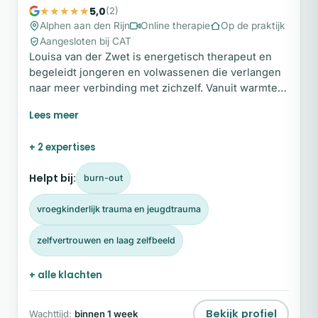
5,0
(2)
Alphen aan den Rijn
Online therapie
Op de praktijk
Aangesloten bij CAT
Louisa van der Zwet is energetisch therapeut en
begeleidt jongeren en volwassenen die verlangen
naar meer verbinding met zichzelf. Vanuit warmte,
helderheid en aandacht helpt zij cliënten om
vastgelopen patronen te doorbreken en weer te
leven vanuit rust, bewustzijn en innerlijke kracht.
+ 2 expertises
Haar begeleiding is persoonlijk, verdiepend en
afgestemd op het tempo van de cliënt. Ben je klaar
Helpt bij:
burn-out
om de verbinding met jezelf te herstellen?
vroegkinderlijk trauma en jeugdtrauma
zelfvertrouwen en laag zelfbeeld
+ alle klachten
Bekijk profiel
Wachttijd:
binnen 1 week