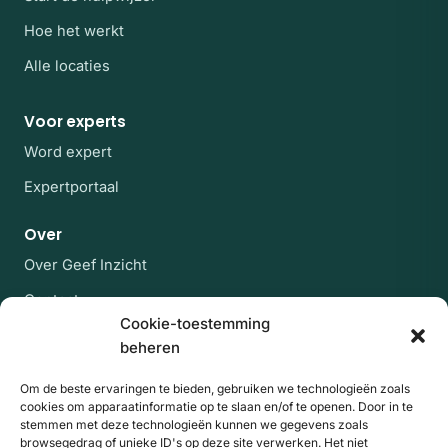
Hoe het werkt
Alle locaties
Voor experts
Word expert
Expertportaal
Over
Over Geef Inzicht
Contact
Cookie-toestemming
Veelgestelde vragen
beheren
Blijf op de hoogte
Om de beste ervaringen te bieden, gebruiken we technologieën zoals
cookies om apparaatinformatie op te slaan en/of te openen. Door in te
Af en toe een rustige mail met nieuwe experts en
stemmen met deze technologieën kunnen we gegevens zoals
artikelen uit de kennisbank. Geen spam, uitschrijven
browsegedrag of unieke ID's op deze site verwerken. Het niet