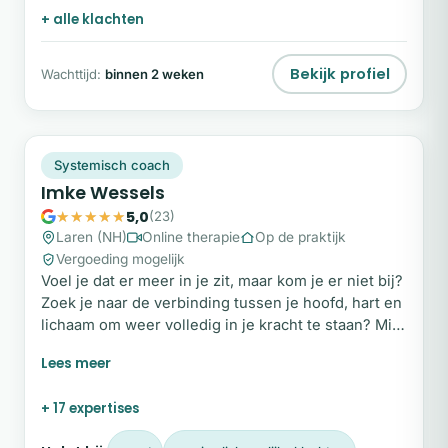
+ alle klachten
Bekijk profiel
Wachttijd:
binnen 2 weken
IW
Snel beschikbaar
Systemisch coach
Imke Wessels
5,0
(23)
Laren (NH)
Online therapie
Op de praktijk
Vergoeding mogelijk
Voel je dat er meer in je zit, maar kom je er niet bij?
Zoek je naar de verbinding tussen je hoofd, hart en
lichaam om weer volledig in je kracht te staan? Mijn
naam is Imke Wessels. Sinds 2012 richt ik mij met
passie op het bevorderen van welzijn. Ik geloof dat
hoofd, hart, lichaam en ziel optimaal samenwerken
+ 17 expertises
wanneer ze volledig met elkaar in verbinding staan.