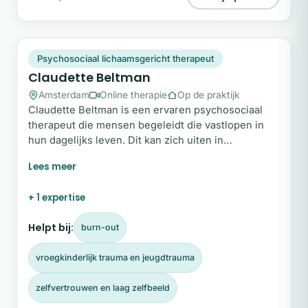
CB
Plek beschikbaar
Psychosociaal lichaamsgericht therapeut
Claudette Beltman
Amsterdam
Online therapie
Op de praktijk
Claudette Beltman is een ervaren psychosociaal
therapeut die mensen begeleidt die vastlopen in
hun dagelijks leven. Dit kan zich uiten in
hardnekkige, terugkerende patronen,
overweldigende emotionele klachten of een diep
gevoel van verlies van richting en zingeving. Met
+ 1 expertise
een open, betrokken en reflectieve benadering
creëert zij een veilige ruimte waarin je met een
Helpt bij:
burn-out
frisse en eerlijke blik naar jezelf en je huidige
situatie kunt kijken.
vroegkinderlijk trauma en jeugdtrauma
zelfvertrouwen en laag zelfbeeld