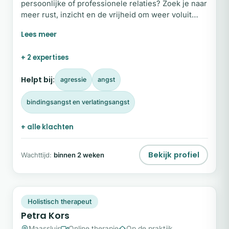
persoonlijke of professionele relaties? Zoek je naar
meer rust, inzicht en de vrijheid om weer voluit
jezelf te zijn? Welkom. Ik ben Landra. Sinds 2009
begeleid ik mensen op hun reis naar bewustzijn,
herstel en persoonlijke groei.
+ 2 expertises
Helpt bij:
agressie
angst
bindingsangst en verlatingsangst
+ alle klachten
Bekijk profiel
Wachttijd:
binnen 2 weken
PK
Plek beschikbaar
Holistisch therapeut
Petra Kors
Maassluis
Online therapie
Op de praktijk