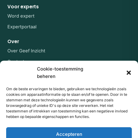
Voor experts
Word expert
Expertportaal
Over
Over Geef Inzicht
Contact
Cookie-toestemming
Veelgestelde vragen
beheren
Blijf op de hoogte
Om de beste ervaringen te bieden, gebruiken we technologieën zoals
cookies om apparaatinformatie op te slaan en/of te openen. Door in te
Af en toe een rustige mail met nieuwe experts en
stemmen met deze technologieën kunnen we gegevens zoals
artikelen uit de kennisbank. Geen spam, uitschrijven
browsegedrag of unieke ID's op deze site verwerken. Het niet
kan altijd.
toestemmen of intrekken van toestemming kan een negatieve invloed
hebben op bepaalde eigenschappen en functies.
E-mailadres
Website
Aanmelden
Accepteren