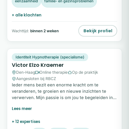
eenzaamheid
familie- en gezinsproblemen
+ alle klachten
Bekijk profiel
Wachttijd:
binnen 2 weken
VE
Snel beschikbaar
Identiteit Hypnotherapie (specialisme)
Victor Elzo Kraemer
Den-Haag
Online therapie
Op de praktijk
Aangesloten bij RBCZ
Ieder mens bezit een enorme kracht om te
veranderen, te groeien en nieuwe inzichten te
verwerven. Mijn passie is om jou te begeleiden in
dit proces, zodat je met vertrouwen richting kunt
geven aan jouw leven en stappen durft te zetten
naar de toekomst die je echt wilt. Wil je weten hoe
+ 12 expertises
ik je kan helpen? Vul dan het contactformulier op