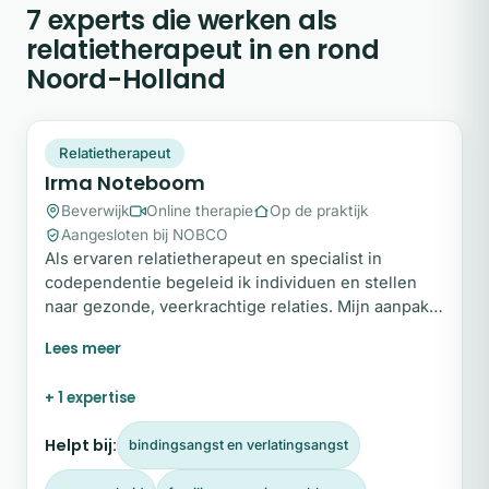
7 experts die werken als
relatietherapeut in en rond
Noord-Holland
IN
Plek beschikbaar
Relatietherapeut
Irma Noteboom
Beverwijk
Online therapie
Op de praktijk
Aangesloten bij NOBCO
Als ervaren relatietherapeut en specialist in
codependentie begeleid ik individuen en stellen
naar gezonde, veerkrachtige relaties. Mijn aanpak
is warm, betrokken en zonder oordeel; elk verhaal
is welkom en niets is vreemd. Met een stevige
professionele basis uit diverse therapie-
+ 1 expertise
opleidingen, praktijkervaring én eigen
levenslessen bied ik een veilige ruimte waarin
Helpt bij:
bindingsangst en verlatingsangst
openheid en groei mogelijk zijn.