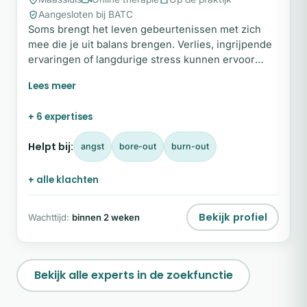
Aangesloten bij BATC
Soms brengt het leven gebeurtenissen met zich
mee die je uit balans brengen. Verlies, ingrijpende
ervaringen of langdurige stress kunnen ervoor
zorgen dat je vastloopt en het gevoel hebt dat het
leven zwaar is geworden. Als holistisch therapeut
begeleid ik volwassenen en kinderen vanaf acht
+ 6 expertises
jaar bij het herstellen van balans en veerkracht.
Samen kijken we naar wat er werkelijk speelt, niet
Helpt bij:
angst
bore-out
burn-out
alleen naar de klacht, maar naar jou als geheel.
+ alle klachten
Bekijk profiel
Wachttijd:
binnen 2 weken
Bekijk alle experts in de zoekfunctie