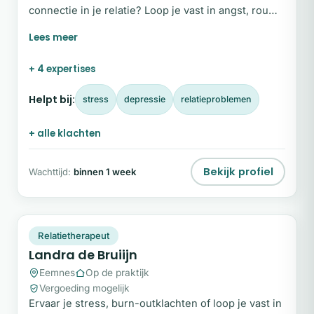
connectie in je relatie? Loop je vast in angst, rouw
of emotionele blokkades en wil je weer voluit
leven? Welkom. Ik ben Anouska Franken. Mijn
missie is helder: ik wil jou helpen je leukste en
+ 4 expertises
mooiste leven te leiden. Ik begeleid volwassenen
en stellen die vastlopen en weer verbinding willen
Helpt bij:
stress
depressie
relatieproblemen
voelen, met zichzelf of met elkaar.
+ alle klachten
Bekijk profiel
Wachttijd:
binnen 1 week
LD
Plek beschikbaar
Relatietherapeut
Landra de Bruiijn
Eemnes
Op de praktijk
Vergoeding mogelijk
Ervaar je stress, burn-outklachten of loop je vast in