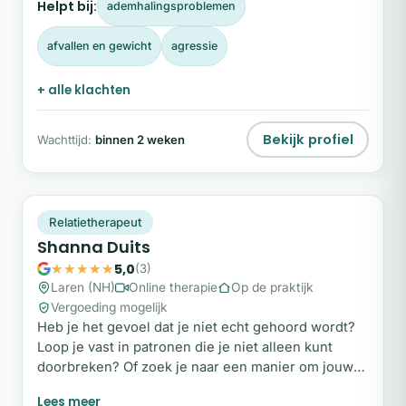
Helpt bij:
ademhalingsproblemen
en IBCT relatietherapie.
afvallen en gewicht
agressie
+ alle klachten
Bekijk profiel
Wachttijd:
binnen 2 weken
SD
Plek beschikbaar
Relatietherapeut
Shanna Duits
5,0
(3)
Laren (NH)
Online therapie
Op de praktijk
Vergoeding mogelijk
Heb je het gevoel dat je niet echt gehoord wordt?
Loop je vast in patronen die je niet alleen kunt
doorbreken? Of zoek je naar een manier om jouw
behoeften eindelijk uit te spreken? Je hoeft het niet