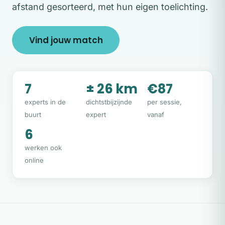
afstand gesorteerd, met hun eigen toelichting.
Vind jouw match
7
± 26 km
€87
experts in de
dichtstbijzijnde
per sessie,
buurt
expert
vanaf
6
werken ook
online