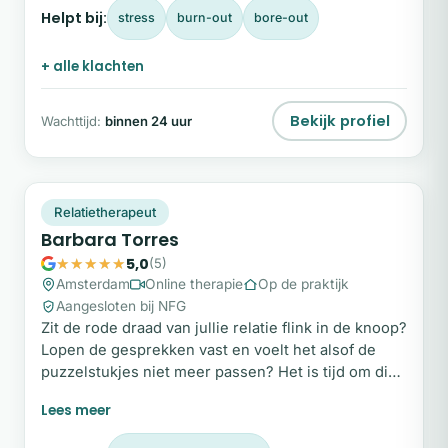
deze pagina in, en ik neem snel contact met je op!
Helpt bij:
stress
burn-out
bore-out
Persoonlijk Mijn naam is Victor.
+ alle klachten
Bekijk profiel
Wachttijd:
binnen 24 uur
BT
Plek beschikbaar
Relatietherapeut
Barbara Torres
5,0
(5)
Amsterdam
Online therapie
Op de praktijk
Aangesloten bij NFG
Zit de rode draad van jullie relatie flink in de knoop?
Lopen de gesprekken vast en voelt het alsof de
puzzelstukjes niet meer passen? Het is tijd om die
knopen te ontwarren, met inzicht, een beetje
humor en zonder oordeel. Ik ben Barbara,
psychosociaal therapeut, gespecialiseerd in ACT