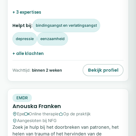
alleen te doen. Mijn naam is Shanna. Vanuit mijn
praktijk begeleid ik mensen, van jong tot oud, om
+ 3 expertises
woorden te geven aan wat ze meemaken. Mijn
missie is helder: zorgen dat iedereen, in welke
Helpt bij:
bindingsangst en verlatingsangst
relatie dan ook, zich vrij voelt om zich uit te
spreken.
depressie
eenzaamheid
+ alle klachten
Bekijk profiel
Wachttijd:
binnen 2 weken
AF
Direct te boeken
EMDR
Anouska Franken
Epe
Online therapie
Op de praktijk
Aangesloten bij NFG
Zoek je hulp bij het doorbreken van patronen, het
helen van trauma of het hervinden van de