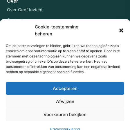
Over
Over Geef Inzicht
Contact
Cookie-toestemming
Veelgestelde vragen
beheren
Blijf op de hoogte
Om de beste ervaringen te bieden, gebruiken we technologieën zoals
cookies om apparaatinformatie op te slaan en/of te openen. Door in te
Af en toe een rustige mail met nieuwe experts en
stemmen met deze technologieën kunnen we gegevens zoals
artikelen uit de kennisbank. Geen spam, uitschrijven
browsegedrag of unieke ID's op deze site verwerken. Het niet
kan altijd.
toestemmen of intrekken van toestemming kan een negatieve invloed
hebben op bepaalde eigenschappen en functies.
E-mailadres
Website
Aanmelden
Accepteren
Door je aan te melden ga je akkoord met onze
privacyverklaring
. Beschermd door reCAPTCHA; de
Afwijzen
Privacy
Voorwaarden
en
van Google gelden.
Voorkeuren bekijken
© 2026 Geef Inzicht
Algemene voorwaarden
Privacyverklaring
Privacyverklaring