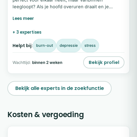
perfect voor elkaar heeft, maar vanbinnen
leegloopt? Als je hoofd overuren draait en je
worstelt met stress, onzekerheid en een negatief
zelfbeeld, dan ben je hier op de juiste plek. Ik help
je diepgewortelde patronen te doorbreken, zodat je
+ 3 expertises
weer balans, zelfvertrouwen en innerlijke rust
vindt. Wil je ervaren wat mijn begeleiding voor jou
Helpt bij:
burn-out
depressie
stress
kan betekenen?
Bekijk profiel
Wachttijd:
binnen 2 weken
Bekijk alle experts in de zoekfunctie
Kosten & vergoeding