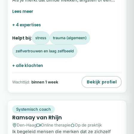
Als je merkt dat blinde vlekken, angsten of een
minderwaardigheidscomplex je in de weg staan,
ben je hier aan het juiste adres. Ik help je de
verbinding met jezelf en anderen te herstellen,
+ 4 expertises
zodat er weer inzicht, harmonie en levensvreugde
ontstaat. Ben je klaar voor de volgende stap?
Helpt bij:
stress
trauma (algemeen)
zelfvertrouwen en laag zelfbeeld
+ alle klachten
Bekijk profiel
Wachttijd:
binnen 1 week
RV
Snel beschikbaar
Systemisch coach
Ramsay van Rhijn
Den-Haag
Online therapie
Op de praktijk
Ik begeleid mensen die merken dat ze zichzelf