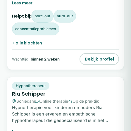
is? Ik ben systemisch coach en gedragsbioloog. Ik
help je om de onzichtbare patronen te herkennen
Helpt bij:
bore-out
burn-out
die je vasthouden, zodat je weer ruimte ervaart om
je eigen koers te bepalen. Door systemisch te
concentratieproblemen
kijken naar wat er speelt, ontstaat er beweging
waar je voorheen vastliep.
+ alle klachten
Bekijk profiel
Wachttijd:
binnen 2 weken
RS
Plek beschikbaar
Hypnotherapeut
Ria Schipper
Schiedam
Online therapie
Op de praktijk
Hypnotherapie voor kinderen en ouders Ria
Schipper is een ervaren en empathische
hypnotherapeut die gespecialiseerd is in het
begeleiden van zowel ouders als kinderen. Zij biedt