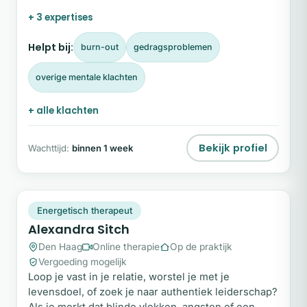
dat moeilijk onder woorden te brengen is. In haar
+ 3 expertises
begeleiding helpt Marenka moeders om met
bewustzijn te kijken naar wat zich aandient, zonder
Helpt bij:
burn-out
gedragsproblemen
oordeel en zonder haast.
overige mentale klachten
+ alle klachten
Bekijk profiel
Wachttijd:
binnen 1 week
AS
Snel beschikbaar
Energetisch therapeut
Alexandra Sitch
Den Haag
Online therapie
Op de praktijk
Vergoeding mogelijk
Loop je vast in je relatie, worstel je met je
levensdoel, of zoek je naar authentiek leiderschap?