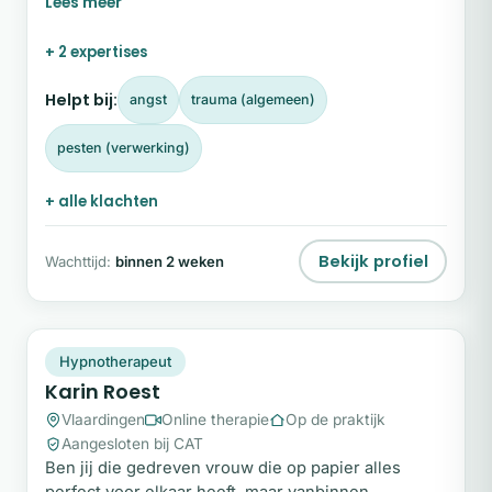
ondersteuning bij uiteenlopende uitdagingen, zoals
diepgewortelde angsten, innerlijke onrust en
+ 2 expertises
lichamelijke of mentale klachten waarvoor niet
direct een medische verklaring te vinden is.
Helpt bij:
angst
trauma (algemeen)
pesten (verwerking)
+ alle klachten
Bekijk profiel
Wachttijd:
binnen 2 weken
KR
Plek beschikbaar
Hypnotherapeut
Karin Roest
Vlaardingen
Online therapie
Op de praktijk
Aangesloten bij CAT
Ben jij die gedreven vrouw die op papier alles