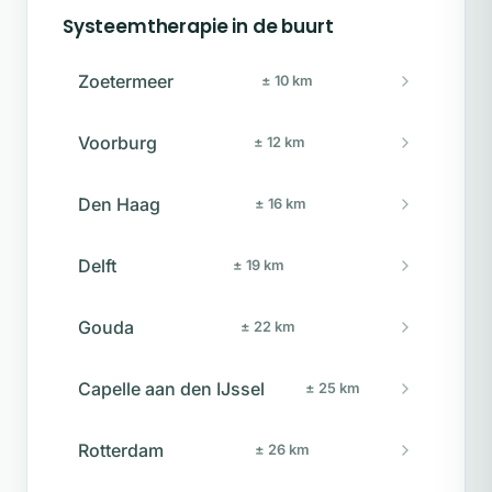
Systeemtherapie in de buurt
Zoetermeer
± 10 km
Voorburg
± 12 km
Den Haag
± 16 km
Delft
± 19 km
Gouda
± 22 km
Capelle aan den IJssel
± 25 km
Rotterdam
± 26 km