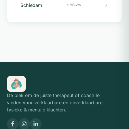
Schiedam
± 26 km
Dé plek om de juiste therapeut of coach te
vinden voor verklaarbare én onverklaarbare
fysieke & mentale klachten.