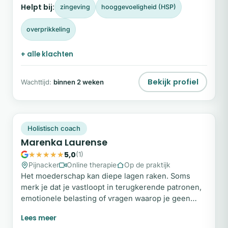
Helpt bij:
zingeving
hooggevoeligheid (HSP)
zodat je keuzes kunt maken die echt bij jou passen.
overprikkeling
+ alle klachten
Bekijk profiel
Wachttijd:
binnen 2 weken
ML
Snel beschikbaar
Holistisch coach
Marenka Laurense
5,0
(1)
Pijnacker
Online therapie
Op de praktijk
Het moederschap kan diepe lagen raken. Soms
merk je dat je vastloopt in terugkerende patronen,
emotionele belasting of vragen waarop je geen
helder antwoord vindt. Misschien draag je al lange
tijd veel, voel je je uitgeput of ervaar je een gemis