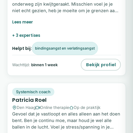
onderweg zijn kwijtgeraakt. Misschien voel je je
niet echt gezien, heb je moeite om je grenzen aan
te geven of kom je lastig bij je eigen gevoel. Je past
je aan, houdt rekening met anderen en merkt dat je
jezelf daarin steeds kleiner maakt. In mijn
+ 3 expertises
begeleiding ontstaat ruimte om stil te staan bij wat
er werkelijk in jou leeft.
Helpt bij:
bindingsangst en verlatingsangst
Bekijk profiel
Wachttijd:
binnen 1 week
PR
Plek beschikbaar
Systemisch coach
Patricia Roel
Den Haag
Online therapie
Op de praktijk
Gevoel dat je vastloopt en alles alleen aan het doen
bent. Ben je continu moe, maar houd je wel alle
ballen in de lucht. Voel je stress/spanning in je