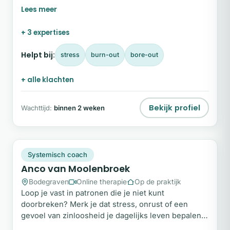
lichaam en sta je altijd “aan”. Kan je jezelf niet goed
uiten en cijfer je jezelf weg? Heb je langdurige
(onverklaarbare) fysieke klachten en ben je bereid
+ 3 expertises
deze op een ander vlak te benaderen.
Helpt bij:
stress
burn-out
bore-out
+ alle klachten
Bekijk profiel
Wachttijd:
binnen 2 weken
AV
Plek beschikbaar
Systemisch coach
Anco van Moolenbroek
Bodegraven
Online therapie
Op de praktijk
Loop je vast in patronen die je niet kunt
doorbreken? Merk je dat stress, onrust of een
gevoel van zinloosheid je dagelijks leven bepalen?
En heb je het gevoel dat praten alleen niet genoeg