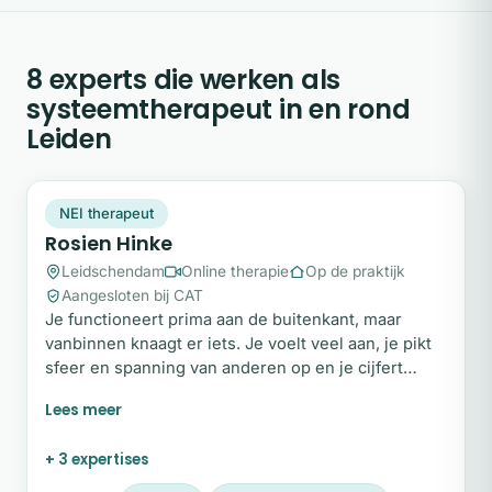
8 experts die werken als
systeemtherapeut in en rond
Leiden
RH
Plek beschikbaar
NEI therapeut
Rosien Hinke
Leidschendam
Online therapie
Op de praktijk
Aangesloten bij CAT
Je functioneert prima aan de buitenkant, maar
vanbinnen knaagt er iets. Je voelt veel aan, je pikt
sfeer en spanning van anderen op en je cijfert
jezelf makkelijk weg. Misschien heb je al veel
gedaan aan persoonlijke ontwikkeling en blijft er
toch een puzzelstukje ontbreken. Ik help
+ 3 expertises
sensitieve, hoogopgeleide professionals om weer
in contact te komen met hun innerlijk kompas,