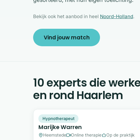
Bekijk ook het aanbod in heel
Noord-Holland
.
Vind jouw match
10 experts die werk
en rond Haarlem
MW
Snel beschikbaar
Hypnotherapeut
Marijke Warren
Heemstede
Online therapie
Op de praktijk