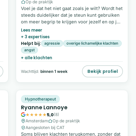
Op de praktijk
Voel je dat het niet gaat zoals je wilt? Wordt het
steeds duidelijker dat je steun kunt gebruiken
om meer begrip te krijgen voor jezelf en op je
ou
eigen tempo veranderingen te maken? Ik ben
er voor jou. Mijn naam is Paul Vossen. Na een
+ 3 expertises
studie psychologie en een carrière in de IT,
Helpt bij:
agressie
overige lichamelijke klachten
ben ik een aantal jaar geleden teruggekeerd
angst
naar mijn oorspronkelijke pad.
+ alle klachten
Bekijk profiel
Wachttijd:
binnen 1 week
RL
Plek beschikbaar
Hypnotherapeut
Ryanne Lannoye
5,0
(8)
Amsterdam
Op de praktijk
Aangesloten bij CAT
Soms blijven klachten terugkomen, zonder dat