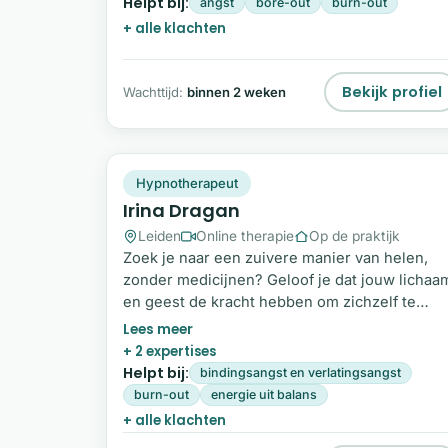
Helpt bij:
angst
bore-out
burn-out
volwassenen en kinderen vanaf acht jaar bij h
+ alle klachten
herstellen van balans en veerkracht. Samen
kijken we naar wat er werkelijk speelt, niet
alleen naar de klacht, maar naar jou als geheel
Bekijk profiel
Wachttijd:
binnen 2 weken
ID
Snel beschikbaar
Hypnotherapeut
Irina Dragan
Leiden
Online therapie
Op de praktijk
Zoek je naar een zuivere manier van helen,
zonder medicijnen? Geloof je dat jouw lichaa
en geest de kracht hebben om zichzelf te
herstellen, maar heb je begeleiding nodig om
die kracht aan te boren? Mijn naam is Irina
+ 2 expertises
Dragan. Na een jarenlange carrière als analist
Helpt bij:
bindingsangst en verlatingsangst
in biochemisch onderzoek, besloot ik in 2021
burn-out
energie uit balans
het roer om te gooien. Ik verruilde het
+ alle klachten
laboratorium voor de praktijkruimte en werd