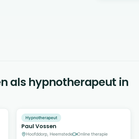
en als hypnotherapeut in
PV
Snel beschikbaar
Hypnotherapeut
Paul Vossen
Hoofddorp, Heemstede
Online therapie