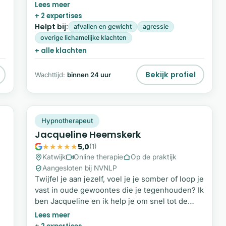
mijn onderbewustzijn, een proces dat zorgde
voor blijvende verandering, innerlijke rust en
r
+ 2 expertises
meer vrijheid. Nu begeleid ik anderen met
n
Helpt bij:
afvallen en gewicht
agressie
hypno-regressie, gericht op het vinden én
overige lichamelijke klachten
loslaten van de kern van hun probleem en het
+ alle klachten
creëren van nieuwe, helpende overtuigingen.
Bekijk profiel
Wachttijd:
binnen 24 uur
JH
Plek beschikbaar
Hypnotherapeut
Jacqueline Heemskerk
5,0
(1)
Katwijk
Online therapie
Op de praktijk
Aangesloten bij NVNLP
Twijfel je aan jezelf, voel je je somber of loop je
vast in oude gewoontes die je tegenhouden? Ik
ben Jacqueline en ik help je om snel tot de
kern van je klacht te komen, zodat je weer grip
krijgt op je leven. Met ruim 30 jaar ervaring