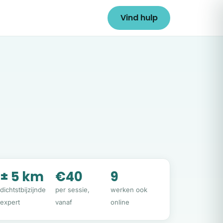
Vind hulp
± 5 km
€40
9
dichtstbijzijnde
per sessie,
werken ook
expert
vanaf
online