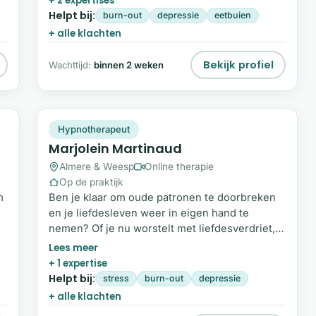
+ 2 expertises
werk ik met een combinatie van hypnotherapie,
et
Helpt bij:
burn-out
depressie
eetbuien
NLP, systemisch werk en de nieuwste,
+ alle klachten
snelwerkende Mental Space Psychology©-
methodieken.
.
Bekijk profiel
Wachttijd:
binnen 2 weken
MM
Plek beschikbaar
Hypnotherapeut
Marjolein Martinaud
Almere & Weesp
Online therapie
Op de praktijk
m
Ben je klaar om oude patronen te doorbreken
en je liefdesleven weer in eigen hand te
nemen? Of je nu worstelt met liefdesverdriet,
vastzit in een relatie of jezelf opnieuw wilt
uitvinden: verandering is dichterbij dan je
+ 1 expertise
denkt. Mijn naam is Marjolein Martinaud. Als
Helpt bij:
stress
burn-out
depressie
gepassioneerde liefdescoach, schrijfster,
+ alle klachten
podcaster en Master in (hypno)therapie en