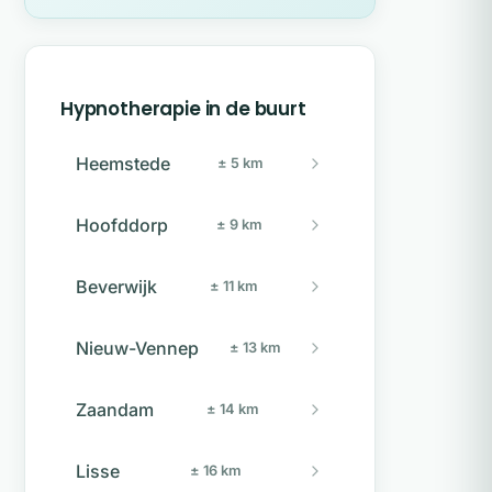
Hypnotherapie in de buurt
Heemstede
± 5 km
Hoofddorp
± 9 km
Beverwijk
± 11 km
Nieuw-Vennep
± 13 km
Zaandam
± 14 km
Lisse
± 16 km