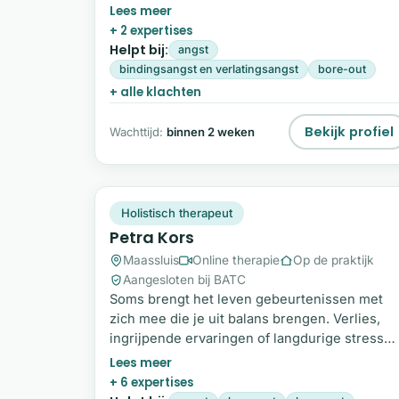
Met een specialisatie in hypnotherapie en
klanktherapie creëer ik een veilige ruimte voo
+ 2 expertises
ontspanning, heling en persoonlijke groei. Be
Helpt bij:
angst
je klaar om te ontspannen, helen en groeien?
bindingsangst en verlatingsangst
bore-out
Neem vandaag nog contact op voor een
+ alle klachten
kennismaking. Over mij Als geboren en
getogen Amsterdamse ben ik een trotse
Bekijk profiel
Wachttijd:
binnen 2 weken
partner en moeder van twee kinderen.
PK
Plek beschikbaar
Holistisch therapeut
Petra Kors
Maassluis
Online therapie
Op de praktijk
Aangesloten bij BATC
Soms brengt het leven gebeurtenissen met
zich mee die je uit balans brengen. Verlies,
ingrijpende ervaringen of langdurige stress
kunnen ervoor zorgen dat je vastloopt en het
gevoel hebt dat het leven zwaar is geworden.
+ 6 expertises
Als holistisch therapeut begeleid ik