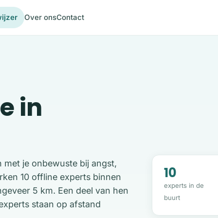
ijzer
Over ons
Contact
e in
n met je onbewuste bij angst,
10
ken 10 offline experts binnen
experts in de
 ongeveer 5 km. Een deel van hen
buurt
 experts staan op afstand