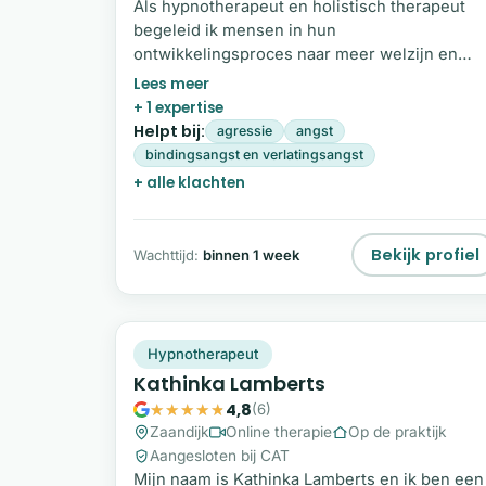
Als hypnotherapeut en holistisch therapeut
begeleid ik mensen in hun
ontwikkelingsproces naar meer welzijn en
persoonlijke groei. Met een breed scala aan
technieken bied ik een compleet pakket om j
+ 1 expertise
te helpen je zelfvertrouwen te vergroten,
Helpt bij:
agressie
angst
ongewenst gedrag los te laten en je weer
bindingsangst en verlatingsangst
krachtig en ontspannen in je vel te voelen.
+ alle klachten
Neem vandaag nog de eerste stap naar meer
welzijn en persoonlijke groei. Vul het
contactformulier in, ik help je graag verder!
Bekijk profiel
Wachttijd:
binnen 1 week
KL
Plek beschikbaar
Hypnotherapeut
Kathinka Lamberts
4,8
(6)
Zaandijk
Online therapie
Op de praktijk
Aangesloten bij CAT
Mijn naam is Kathinka Lamberts en ik ben een