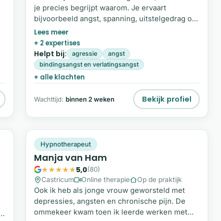
je precies begrijpt waarom. Je ervaart
bijvoorbeeld angst, spanning, uitstelgedrag of
lichamelijke klachten die niet goed
verklaarbaar zijn. In veel gevallen ligt er een
+ 2 expertises
diepere emotionele oorzaak onder, zoals
Helpt bij:
agressie
angst
ng
onverwerkte ervaringen of trauma. Met
bindingsangst en verlatingsangst
hypnotherapie, EMDR en energetisch werk
+ alle klachten
help ik je om deze onderliggende patronen te
onderzoeken en te doorbreken.
Bekijk profiel
Wachttijd:
binnen 2 weken
MV
Snel beschikbaar
Hypnotherapeut
Manja van Ham
5,0
(80)
Castricum
Online therapie
Op de praktijk
Ook ik heb als jonge vrouw geworsteld met
depressies, angsten en chronische pijn. De
ommekeer kwam toen ik leerde werken met