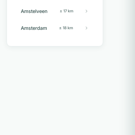
Amstelveen
± 17 km
Amsterdam
± 18 km