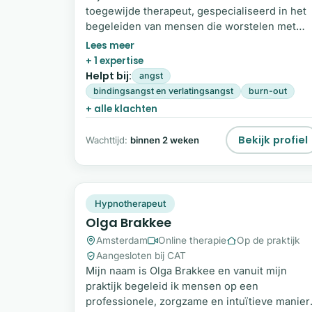
toegewijde therapeut, gespecialiseerd in het
begeleiden van mensen die worstelen met
faalangst, somberheid en hardnekkige
patronen die hen belemmeren om vooruit te
+ 1 expertise
gaan. Mijn aanpak kenmerkt zich door de
Helpt bij:
angst
combinatie van hypnose, intuïtieve begeleidi
bindingsangst en verlatingsangst
burn-out
en mediumschap. Ik gebruik mijn ervaring,
+ alle klachten
kennis én intuïtie om jou helder, zacht en wijs
bij te staan. Ben je klaar om de eerste stap te
Bekijk profiel
Wachttijd:
binnen 2 weken
zetten?
OB
Plek beschikbaar
Hypnotherapeut
Olga Brakkee
Amsterdam
Online therapie
Op de praktijk
Aangesloten bij CAT
Mijn naam is Olga Brakkee en vanuit mijn
praktijk begeleid ik mensen op een
professionele, zorgzame en intuïtieve manier.