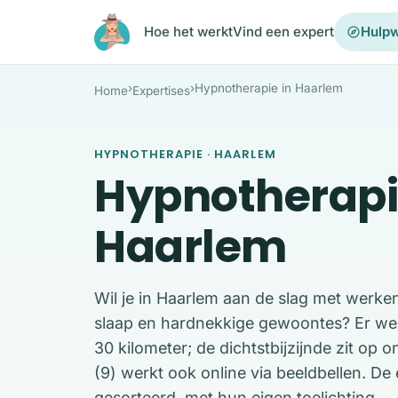
Ga naar de inhoud
Hoe het werkt
Vind een expert
Hulpw
›
›
Hypnotherapie in Haarlem
Home
Expertises
HYPNOTHERAPIE · HAARLEM
Hypnotherapi
Haarlem
Wil je in Haarlem aan de slag met werke
slaap en hardnekkige gewoontes? Er wer
30 kilometer; de dichtstbijzijnde zit op
(9) werkt ook online via beeldbellen. De
gesorteerd, met hun eigen toelichting.