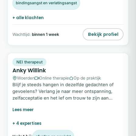
bindingsangst en verlatingsangst
+ alle klachten
Bekijk profiel
Wachttijd:
binnen 1 week
AW
Plek beschikbaar
NEI therapeut
Anky Willink
Woerden
Online therapie
Op de praktijk
Blijf je steeds hangen in dezelfde gedachten of
gevoelens? Verlang je naar meer ontspanning,
zelfacceptatie en het lef om trouw te zijn aan
jezelf? Mijn naam is Anky Willink. Met een open blik
en warme aandacht loop ik graag een stukje met je
mee. In mijn praktijk staat persoonlijke aandacht
+ 4 expertises
centraal en ben jij het uitgangspunt. Samen
onderzoeken we wat jou uit balans brengt, zodat er