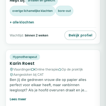
Helpt bij:
afvallen en gewicht
weer ruimte ontstaat voor rust, helderheid en
vertrouwen in jezelf.
overige lichamelijke klachten
bore-out
+ alle klachten
Bekijk profiel
Wachttijd:
binnen 2 weken
KR
Plek beschikbaar
Hypnotherapeut
Karin Roest
Vlaardingen
Online therapie
Op de praktijk
Aangesloten bij CAT
Ben jij die gedreven vrouw die op papier alles
perfect voor elkaar heeft, maar vanbinnen
leegloopt? Als je hoofd overuren draait en je
worstelt met stress, onzekerheid en een negatief
zelfbeeld, dan ben je hier op de juiste plek. Ik help
je diepgewortelde patronen te doorbreken, zodat je