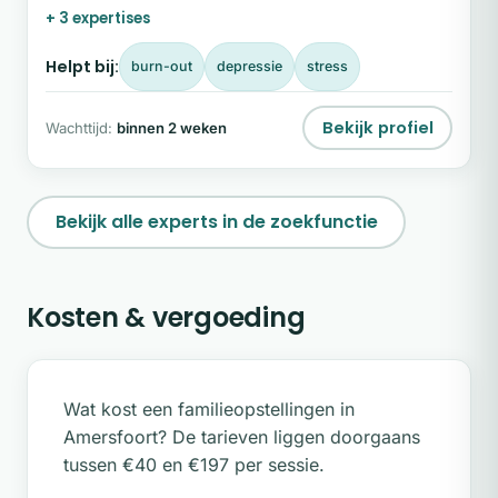
+ 3 expertises
weer balans, zelfvertrouwen en innerlijke rust
vindt. Wil je ervaren wat mijn begeleiding voor jou
Helpt bij:
burn-out
depressie
stress
kan betekenen?
Bekijk profiel
Wachttijd:
binnen 2 weken
Bekijk alle experts in de zoekfunctie
Kosten & vergoeding
Wat kost een familieopstellingen in
Amersfoort? De tarieven liggen doorgaans
tussen €40 en €197 per sessie.