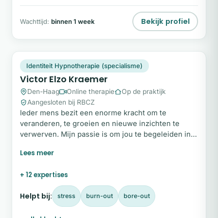
Bekijk profiel
Wachttijd:
binnen 1 week
VE
Snel beschikbaar
Identiteit Hypnotherapie (specialisme)
Victor Elzo Kraemer
Den-Haag
Online therapie
Op de praktijk
Aangesloten bij RBCZ
Ieder mens bezit een enorme kracht om te
veranderen, te groeien en nieuwe inzichten te
verwerven. Mijn passie is om jou te begeleiden in
dit proces, zodat je met vertrouwen richting kunt
geven aan jouw leven en stappen durft te zetten
naar de toekomst die je echt wilt. Wil je weten hoe
+ 12 expertises
ik je kan helpen? Vul dan het contactformulier op
deze pagina in, en ik neem snel contact met je op!
Helpt bij:
stress
burn-out
bore-out
Persoonlijk Mijn naam is Victor.