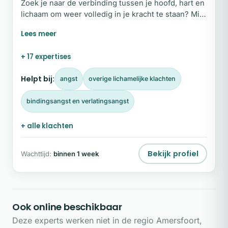
Zoek je naar de verbinding tussen je hoofd, hart en
lichaam om weer volledig in je kracht te staan? Mijn
naam is Imke Wessels. Sinds 2012 richt ik mij met
passie op het bevorderen van welzijn. Ik geloof dat
hoofd, hart, lichaam en ziel optimaal samenwerken
+ 17 expertises
wanneer ze volledig met elkaar in verbinding staan.
Helpt bij:
angst
overige lichamelijke klachten
bindingsangst en verlatingsangst
+ alle klachten
Bekijk profiel
Wachttijd:
binnen 1 week
Ook online beschikbaar
Deze experts werken niet in de regio Amersfoort,