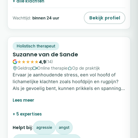
+ alle klachten
Bekijk profiel
Wachttijd:
binnen 24 uur
SV
Snel beschikbaar
Holistisch therapeut
Suzanne van de Sande
4,9
(14)
Geldrop
Online therapie
Op de praktijk
Ervaar je aanhoudende stress, een vol hoofd of
lichamelijke klachten zoals hoofdpijn en rugpijn?
Als je gevoelig bent, kunnen prikkels en spanning
diep binnenkomen en je uit balans brengen. Als
holistisch therapeut help ik je de verbinding met
jezelf te herstellen, zodat je weer rust, helderheid
+ 5 expertises
en veerkracht ervaart. Vanuit aandacht en
afstemming begeleid ik je bij het loslaten van
Helpt bij:
agressie
angst
spanning en het benutten van je eigen kracht.