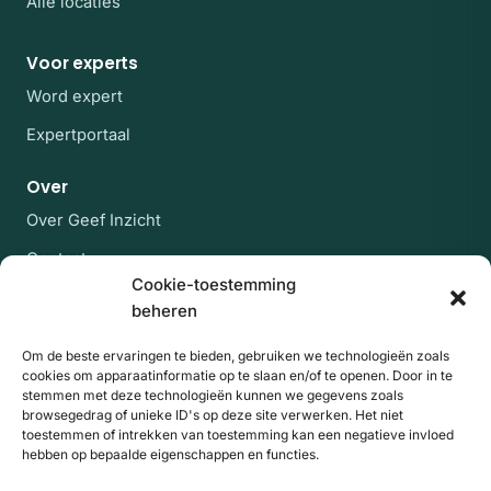
Alle locaties
Voor experts
Word expert
Expertportaal
Over
Over Geef Inzicht
Contact
Cookie-toestemming
Veelgestelde vragen
beheren
Blijf op de hoogte
Om de beste ervaringen te bieden, gebruiken we technologieën zoals
cookies om apparaatinformatie op te slaan en/of te openen. Door in te
Af en toe een rustige mail met nieuwe experts en
stemmen met deze technologieën kunnen we gegevens zoals
artikelen uit de kennisbank. Geen spam, uitschrijven
browsegedrag of unieke ID's op deze site verwerken. Het niet
kan altijd.
toestemmen of intrekken van toestemming kan een negatieve invloed
hebben op bepaalde eigenschappen en functies.
E-mailadres
Website
Aanmelden