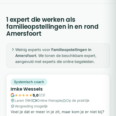
1 expert die werken als
familieopstellingen in en rond
Amersfoort
Weinig experts voor
Familieopstellingen in
Amersfoort
. We tonen de beschikbare expert,
aangevuld met experts die online begeleiden.
IW
Snel beschikbaar
Systemisch coach
Imke Wessels
5,0
(23)
Laren (NH)
Online therapie
Op de praktijk
Vergoeding mogelijk
Voel je dat er meer in je zit, maar kom je er niet bij?