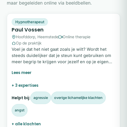
maar begeleiden online via beeldbellen.
PV
Snel beschikbaar
Hypnotherapeut
Paul Vossen
Hoofddorp, Heemstede
Online therapie
Op de praktijk
Voel je dat het niet gaat zoals je wilt? Wordt het
steeds duidelijker dat je steun kunt gebruiken om
meer begrip te krijgen voor jezelf en op je eigen
tempo veranderingen te maken? Ik ben er voor jou.
Mijn naam is Paul Vossen. Na een studie
psychologie en een carrière in de IT, ben ik een
+ 3 expertises
aantal jaar geleden teruggekeerd naar mijn
oorspronkelijke pad.
Helpt bij:
agressie
overige lichamelijke klachten
angst
+ alle klachten