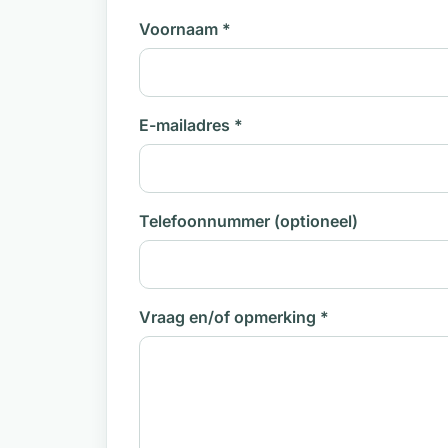
Voornaam
*
E-mailadres
*
Telefoonnummer
(optioneel)
Relevante certificaten & opleidinge
Vraag en/of opmerking
*
Advanced EFT Practitioner, gecertific
Wil je meer weten over mijn aanpak of 
op, ik beantwoord graag je vragen.