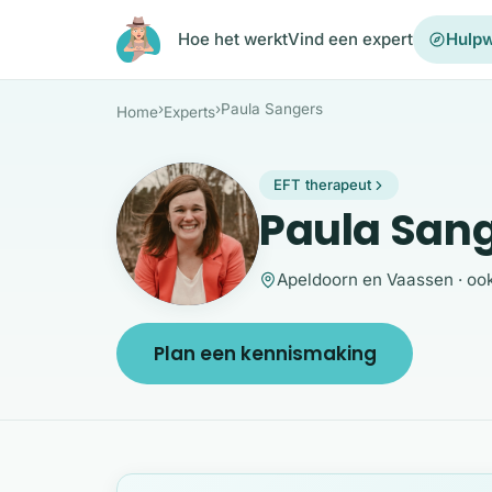
Ga naar de inhoud
Hoe het werkt
Vind een expert
Hulpw
›
›
Paula Sangers
Home
Experts
EFT therapeut
PS
Paula San
Apeldoorn en Vaassen · ook
Plan een kennismaking