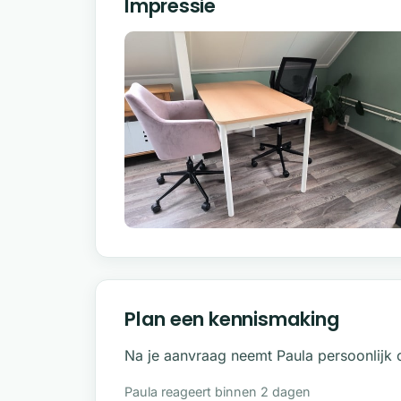
Impressie
Mijn professionaliteit en vakkennis word
erkende organisaties. Dit geeft jou de z
standaarden en mijn kennis voortdurend 
EFT International:
De wereldwijde pro
Stichting EFT:
De Nederlandse stichtin
kwaliteit van EFT.
Plan een kennismaking
Na je aanvraag neemt Paula persoonlijk 
Paula reageert binnen 2 dagen