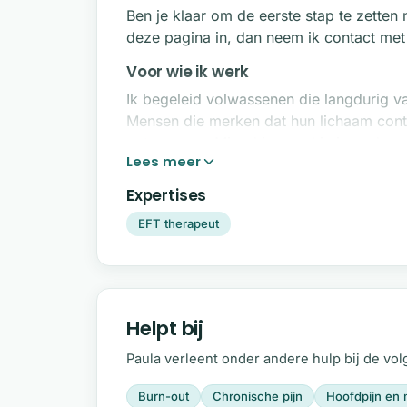
Ben je klaar om de eerste stap te zetten n
deze pagina in, dan neem ik contact met 
Voor wie ik werk
Ik begeleid volwassenen die langdurig vas
Mensen die merken dat hun lichaam cont
ontspannen. Misschien voel je je snel ov
controle kwijt te raken.
Expertises
Spanning uit zich vaak ook lichamelijk, b
schouderklachten, een opgejaagd gevoel 
EFT therapeut
aanhoudt, raakt niet alleen je energie ui
die vicieuze cirkel te doorbreken en weer
Meer lezen over EFT-therapie
Helpt bij
Deze EFT-therapeut is werkzaam in de r
therapie kan helpen bij het verminderen 
Paula verleent onder andere hulp bij de vo
dan verder op de pagina
Wat is EFT-ther
Burn-out
Chronische pijn
Hoofdpijn en 