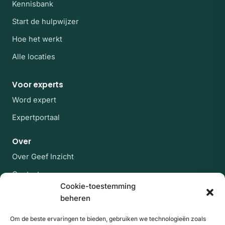
Kennisbank
Start de hulpwijzer
Hoe het werkt
Alle locaties
Voor experts
Word expert
Expertportaal
Over
Over Geef Inzicht
Contact
Cookie-toestemming
Veelgestelde vragen
beheren
Blijf op de hoogte
Om de beste ervaringen te bieden, gebruiken we technologieën zoals