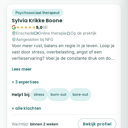
SK
Plek beschikbaar
Psychosociaal therapeut
Sylvia Krikke Boone
5,0
(8)
Enschede
Online therapie
Op de praktijk
Aangesloten bij NFG
Voor meer rust, balans en regie in je leven. Loop je
vast door stress, overbelasting, angst of een
verlieservaring? Voel je de constante druk om door
te gaan, terwijl je hoofd en lichaam uitgeput zijn?
Verlang je naar een leven dat lichter en vrijer voelt,
en meer van jou is? Ik help je graag om weer rust,
+ 3 expertises
balans en regie te vinden in jouw leven.
Helpt bij:
stress
burn-out
bore-out
+ alle klachten
Bekijk profiel
Wachttijd:
binnen 2 weken