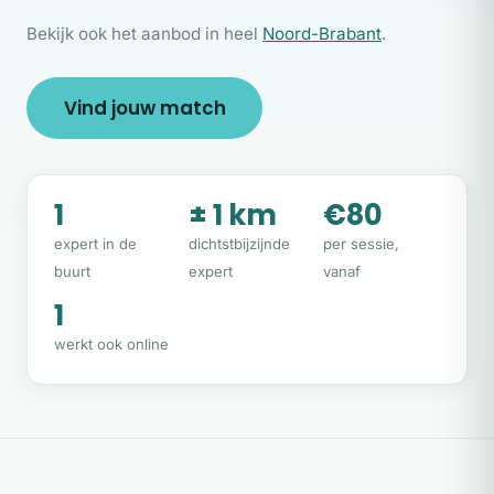
Bekijk ook het aanbod in heel
Noord-Brabant
.
Vind jouw match
1
± 1 km
€80
expert in de
dichtstbijzijnde
per sessie,
buurt
expert
vanaf
1
werkt ook online