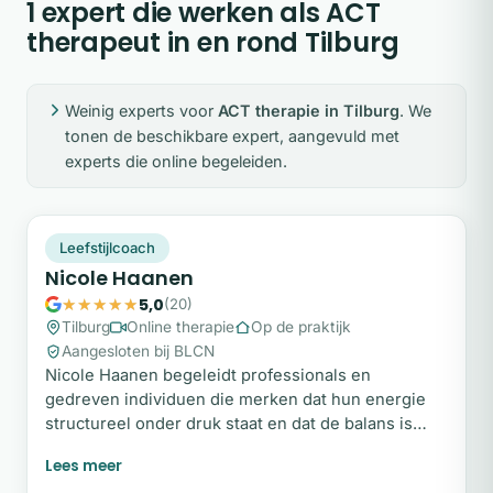
1 expert die werken als ACT
therapeut in en rond Tilburg
Weinig experts voor
ACT therapie in Tilburg
. We
tonen de beschikbare expert, aangevuld met
experts die online begeleiden.
NH
Plek beschikbaar
Leefstijlcoach
Nicole Haanen
5,0
(20)
Tilburg
Online therapie
Op de praktijk
Aangesloten bij BLCN
Nicole Haanen begeleidt professionals en
gedreven individuen die merken dat hun energie
structureel onder druk staat en dat de balans is
verdwenen. Vaak uit dit zich in aanhoudende
werkdruk, chronische stress of het gevoel altijd