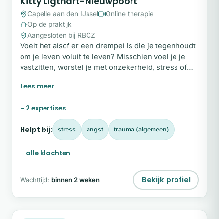
Kitty Ligthart-Nieuwpoort
Capelle aan den IJssel
Online therapie
Op de praktijk
Aangesloten bij RBCZ
Voelt het alsof er een drempel is die je tegenhoudt
om je leven voluit te leven? Misschien voel je je
vastzitten, worstel je met onzekerheid, stress of
angst, of vraag je je af hoe je weer balans en
richting kunt vinden. Kitty Ligthart-Nieuwpoort
begeleidt mensen die verlangen naar meer rust,
+ 2 expertises
helderheid en vertrouwen in zichzelf. In haar
begeleiding biedt Kitty een veilige, warme en
Helpt bij:
stress
angst
trauma (algemeen)
oordeelvrije ruimte waarin je helemaal jezelf mag
zijn.
+ alle klachten
Bekijk profiel
Wachttijd:
binnen 2 weken