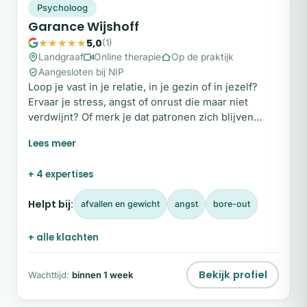
GW
Snel beschikbaar
Psycholoog
Garance Wijshoff
5,0
(1)
Landgraaf
Online therapie
Op de praktijk
Aangesloten bij NIP
Loop je vast in je relatie, in je gezin of in jezelf?
Ervaar je stress, angst of onrust die maar niet
verdwijnt? Of merk je dat patronen zich blijven
herhalen, zonder dat je weet hoe je ze doorbreekt?
Als psycholoog NIP/SKJ, ACT- en
systeemtherapeut, familiemediator en jurist
+ 4 expertises
begeleid ik volwassenen, jongeren, stellen en
gezinnen.
Helpt bij:
afvallen en gewicht
angst
bore-out
+ alle klachten
Bekijk profiel
Wachttijd:
binnen 1 week