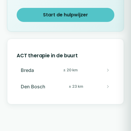
Start de hulpwijzer
ACT therapie in de buurt
Breda
± 20 km
Den Bosch
± 23 km