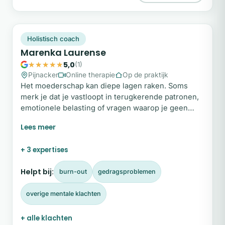
ML
Snel beschikbaar
Holistisch coach
Marenka Laurense
5,0
(1)
Pijnacker
Online therapie
Op de praktijk
Het moederschap kan diepe lagen raken. Soms
merk je dat je vastloopt in terugkerende patronen,
emotionele belasting of vragen waarop je geen
helder antwoord vindt. Misschien draag je al lange
tijd veel, voel je je uitgeput of ervaar je een gemis
dat moeilijk onder woorden te brengen is. In haar
+ 3 expertises
begeleiding helpt Marenka moeders om met
bewustzijn te kijken naar wat zich aandient, zonder
Helpt bij:
burn-out
gedragsproblemen
oordeel en zonder haast.
overige mentale klachten
+ alle klachten