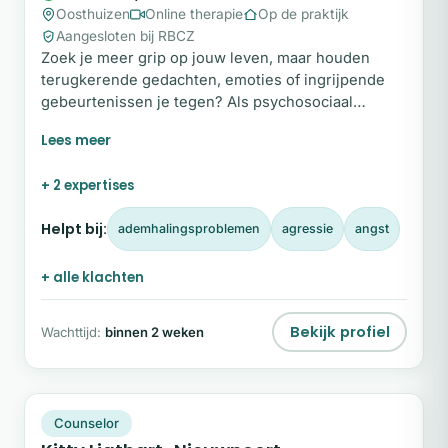
Oosthuizen
Online therapie
Op de praktijk
Aangesloten bij RBCZ
Zoek je meer grip op jouw leven, maar houden
terugkerende gedachten, emoties of ingrijpende
gebeurtenissen je tegen? Als psychosociaal
therapeut met specialisatie in hypnotherapie en
EMDR begeleid ik je om blokkades te doorbreken
en ruimte te maken voor persoonlijke ontwikkeling
+ 2 expertises
en nieuwe balans. Wil jij ervaren hoe therapie jou
kan helpen richting meer rust, kracht en
Helpt bij:
ademhalingsproblemen
agressie
angst
vertrouwen? Neem vandaag nog contact op en zet
de eerste stap naar verandering.
+ alle klachten
Bekijk profiel
Wachttijd:
binnen 2 weken
KL
Plek beschikbaar
Counselor