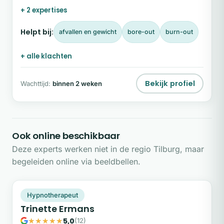
‘aan’ te moeten staan. In haar coachingstrajecten
+ 2 expertises
staat het versterken van mentale veerkracht
centraal.
Helpt bij:
afvallen en gewicht
bore-out
burn-out
+ alle klachten
Bekijk profiel
Wachttijd:
binnen 2 weken
Ook online beschikbaar
Deze experts werken niet in de regio Tilburg, maar
begeleiden online via beeldbellen.
TE
Plek beschikbaar
Hypnotherapeut
Trinette Ermans
5,0
(12)