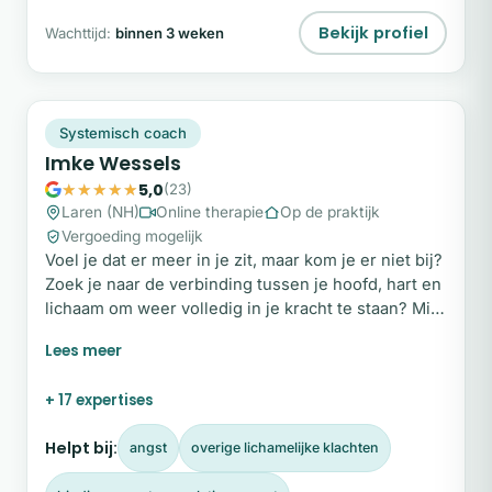
Bekijk profiel
Wachttijd:
binnen 3 weken
IW
Snel beschikbaar
Systemisch coach
Imke Wessels
5,0
(23)
Laren (NH)
Online therapie
Op de praktijk
Vergoeding mogelijk
Voel je dat er meer in je zit, maar kom je er niet bij?
Zoek je naar de verbinding tussen je hoofd, hart en
lichaam om weer volledig in je kracht te staan? Mijn
naam is Imke Wessels. Sinds 2012 richt ik mij met
passie op het bevorderen van welzijn. Ik geloof dat
hoofd, hart, lichaam en ziel optimaal samenwerken
+ 17 expertises
wanneer ze volledig met elkaar in verbinding staan.
Helpt bij:
angst
overige lichamelijke klachten