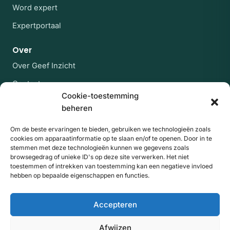
Word expert
Expertportaal
Over
Over Geef Inzicht
Contact
Cookie-toestemming
Veelgestelde vragen
beheren
Blijf op de hoogte
Om de beste ervaringen te bieden, gebruiken we technologieën zoals
cookies om apparaatinformatie op te slaan en/of te openen. Door in te
Af en toe een rustige mail met nieuwe experts en
stemmen met deze technologieën kunnen we gegevens zoals
artikelen uit de kennisbank. Geen spam, uitschrijven
browsegedrag of unieke ID's op deze site verwerken. Het niet
kan altijd.
toestemmen of intrekken van toestemming kan een negatieve invloed
hebben op bepaalde eigenschappen en functies.
E-mailadres
Website
Aanmelden
Accepteren
Door je aan te melden ga je akkoord met onze
privacyverklaring
. Beschermd door reCAPTCHA; de
Afwijzen