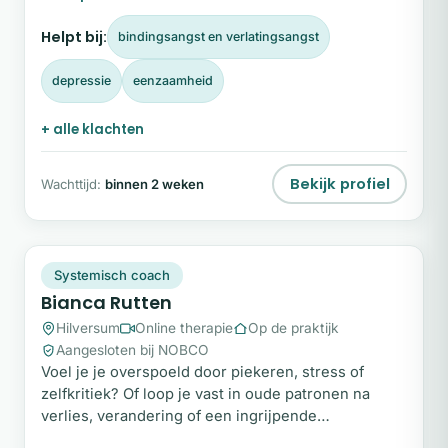
missie is helder: zorgen dat iedereen, in welke
Helpt bij:
bindingsangst en verlatingsangst
relatie dan ook, zich vrij voelt om zich uit te
spreken.
depressie
eenzaamheid
+ alle klachten
Bekijk profiel
Wachttijd:
binnen 2 weken
BR
Snel beschikbaar
Systemisch coach
Bianca Rutten
Hilversum
Online therapie
Op de praktijk
Aangesloten bij NOBCO
Voel je je overspoeld door piekeren, stress of
zelfkritiek? Of loop je vast in oude patronen na
verlies, verandering of een ingrijpende
gebeurtenis? Ik help je om weer rust, helderheid