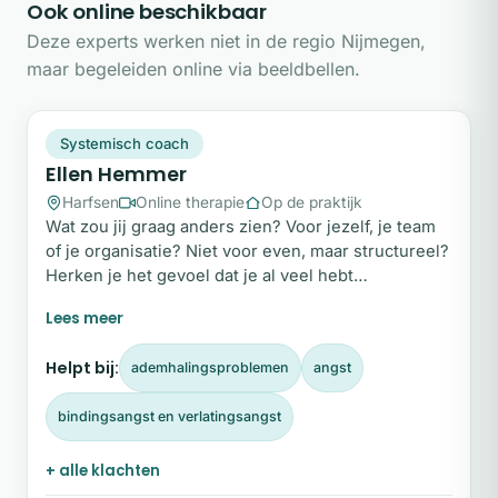
Ook online beschikbaar
Deze experts werken niet in de regio Nijmegen,
maar begeleiden online via beeldbellen.
EH
Plek beschikbaar
Systemisch coach
Ellen Hemmer
Harfsen
Online therapie
Op de praktijk
Wat zou jij graag anders zien? Voor jezelf, je team
of je organisatie? Niet voor even, maar structureel?
Herken je het gevoel dat je al veel hebt
geprobeerd, maar dat oude, belemmerende
patronen toch steeds weer de kop opsteken?
Verlang je ernaar om niet alleen symptomen te
Helpt bij:
ademhalingsproblemen
angst
bestrijden, maar de werkelijke oorzaak aan te
pakken? Jouw verandering kan hier beginnen.
bindingsangst en verlatingsangst
Neem vandaag nog de eerste stap en vul het
contactformulier op deze pagina in!
+ alle klachten