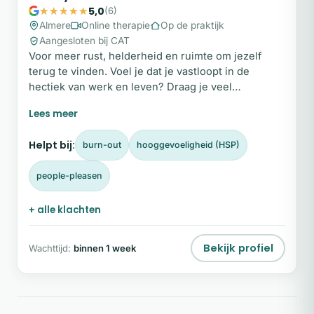
5,0
(6)
Almere
Online therapie
Op de praktijk
Aangesloten bij CAT
Voor meer rust, helderheid en ruimte om jezelf
terug te vinden. Voel je dat je vastloopt in de
hectiek van werk en leven? Draag je veel
verantwoordelijkheid, maar merk je dat de last te
zwaar wordt? Misschien herken je het: dat
knagende gevoel dat je altijd ‘aan’ moet staan.
Helpt bij:
burn-out
hooggevoeligheid (HSP)
people-pleasen
+ alle klachten
Bekijk profiel
Wachttijd:
binnen 1 week