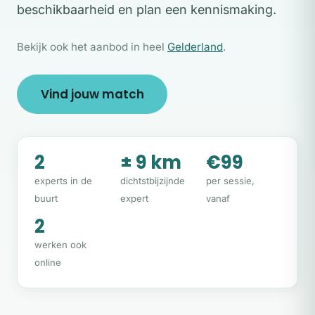
beschikbaarheid en plan een kennismaking.
Bekijk ook het aanbod in heel
Gelderland
.
Vind jouw match
2
± 9 km
€99
experts in de
dichtstbijzijnde
per sessie,
buurt
expert
vanaf
2
werken ook
online