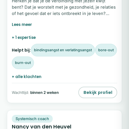
Herken je dat je de verbinding met jezelf kwijt
bent? Dat je worstelt met je gezondheid, je relaties
of het gevoel dat er iets ontbreekt in je leven?
Misschien heb je een verstoorde relatie met je
eigen lichaam, met voeding, slaap of beweging. Of
merk je dat patronen in relaties zich blijven
+ 1 expertise
herhalen. In mijn begeleiding kijk ik naar wat je in
het nu nodig hebt om je goed genoeg te kunnen
Helpt bij:
bindingsangst en verlatingsangst
bore-out
voelen.
burn-out
+ alle klachten
Bekijk profiel
Wachttijd:
binnen 2 weken
NV
Snel beschikbaar
Systemisch coach
Nancy van den Heuvel