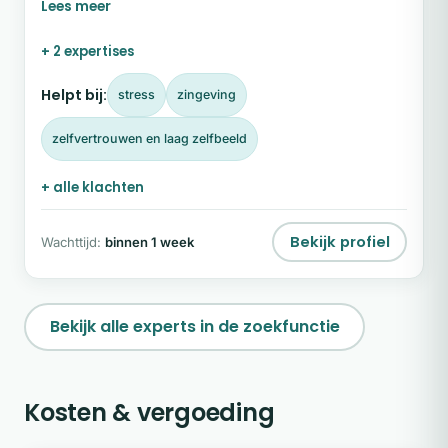
en veerkracht te vinden. Ik ben Bianca Rutten,
systemisch coach in Hilversum. Ik begeleid
+ 2 expertises
volwassenen bij rouw, verlies, burn-out, innerlijke
onrust en grote levensveranderingen.
Helpt bij:
stress
zingeving
zelfvertrouwen en laag zelfbeeld
+ alle klachten
Bekijk profiel
Wachttijd:
binnen 1 week
Bekijk alle experts in de zoekfunctie
Kosten & vergoeding