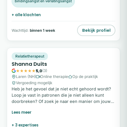
bindingsangst en verlatingsangst
+ alle klachten
Bekijk profiel
Wachttijd:
binnen 1 week
SD
Plek beschikbaar
Relatietherapeut
Shanna Duits
5,0
(3)
Laren (NH)
Online therapie
Op de praktijk
Vergoeding mogelijk
Heb je het gevoel dat je niet echt gehoord wordt?
Loop je vast in patronen die je niet alleen kunt
doorbreken? Of zoek je naar een manier om jouw
behoeften eindelijk uit te spreken? Je hoeft het niet
alleen te doen. Mijn naam is Shanna. Vanuit mijn
praktijk begeleid ik mensen, van jong tot oud, om
+ 3 expertises
woorden te geven aan wat ze meemaken. Mijn