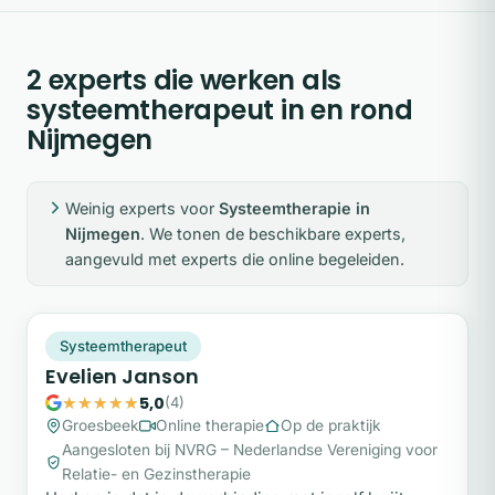
2 experts die werken als
systeemtherapeut in en rond
Nijmegen
Weinig experts voor
Systeemtherapie in
Nijmegen
. We tonen de beschikbare experts,
aangevuld met experts die online begeleiden.
EJ
Plek beschikbaar
Systeemtherapeut
Evelien Janson
5,0
(4)
Groesbeek
Online therapie
Op de praktijk
Aangesloten bij NVRG – Nederlandse Vereniging voor
Relatie- en Gezinstherapie