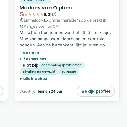
Marloes van Olphen
5,0
(17)
Emmeloord
Online therapie
Op de praktijk
Aangesloten bij CAT
Misschien ben je moe van het altijd sterk zijn.
Moe van aanpassen, doorgaan en controle
houden. Aan de buitenkant lijkt je leven op
orde, maar vanbinnen voel je spanning, onrust
of oude pijn die blijft terugkomen. In mijn
+ 2 expertises
ht
begeleiding help ik je om te stoppen met
Helpt bij:
ademhalingsproblemen
r
overleven en terug te keren naar jezelf. We
afvallen en gewicht
agressie
werken niet alleen met praten, maar met
+ alle klachten
voelen, ervaren en doorleven.
Bekijk profiel
Wachttijd:
binnen 24 uur