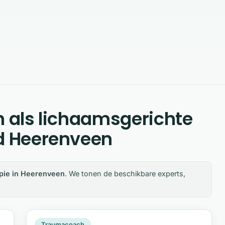
n als lichaamsgerichte
nd Heerenveen
pie in Heerenveen
. We tonen de beschikbare experts,
MV
Snel beschikbaar
Traumacoach