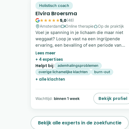
EB
Snel beschikbaar
Holistisch coach
Elvira Broersma
5,0
(48)
Amsterdam
Online therapie
Op de praktijk
Voel je spanning in je lichaam die maar niet
weggaat? Loop je vast na een ingrijpende
ervaring, een bevalling of een periode van
stress? En merk je dat praten alleen niet
genoeg is om echt tot rust te komen? Ik ben
+ 4 expertises
holistisch coach, craniosacraal therapeut en
Helpt bij:
ademhalingsproblemen
doula. Ik werk met je lichaam, je emoties en je
overige lichamelijke klachten
burn-out
energie om te ontdekken waar spanning
+ alle klachten
vastgehouden wordt.
Bekijk profiel
Wachttijd:
binnen 1 week
Bekijk alle experts in de zoekfunctie