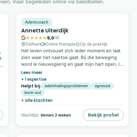
een, maar begeleiden online via beeldbellen.
AU
Plek beschikbaar
Ademcoach
Annette Uiterdijk
5,0
(6)
Dalfsen
Online therapie
Op de praktijk
Het leven ontvouwt zich ieder moment en laat
,
zien waar het naartoe gaat. Bij die beweging
t
word ik nieuwsgierig en gaat mijn hart open. Ik
kom uit mijn hoofd en luister naar wat zich
te
aandient. De adem beweegt hierin mee en
+ 1 expertise
vormt een belangrijke ingang in mijn
n
Helpt bij:
ademhalingsproblemen
agressie
begeleiding. Als ademcoach werk ik
bore-out
afgestemd, creatief en met een vleugje
+ alle klachten
eigenwijsheid. Ik luister aandachtig en stem
mijn begeleiding af op wat jij op dat moment
Bekijk profiel
Wachttijd:
binnen 2 weken
nodig hebt.