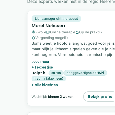
Deze experts werken niet in de regio Heerenv
MN
Plek beschikbaar
Lichaamsgericht therapeut
Merel Nelissen
Zwolle
Online therapie
Op de praktijk
Vergoeding mogelijk
Soms weet je hoofd allang wat goed voor je is
maar blijft je lichaam signalen geven die je nie
kunt negeren. Vermoeidheid, chronische pijn,
long covid, migraine of het gevoel altijd ‘aan’ 
staan zijn geen toevallige klachten. Ze
+ 1 expertise
vertellen iets over hoe jij met jezelf verbonde
Helpt bij:
stress
hooggevoeligheid (HSP)
bent. Ik begeleid je om opnieuw te leren
trauma (algemeen)
luisteren naar de wijsheid van je lichaam. Niet
+ alle klachten
om symptomen te bestrijden, maar om de
onderliggende disbalans te herstellen.
Bekijk profiel
Wachttijd:
binnen 2 weken