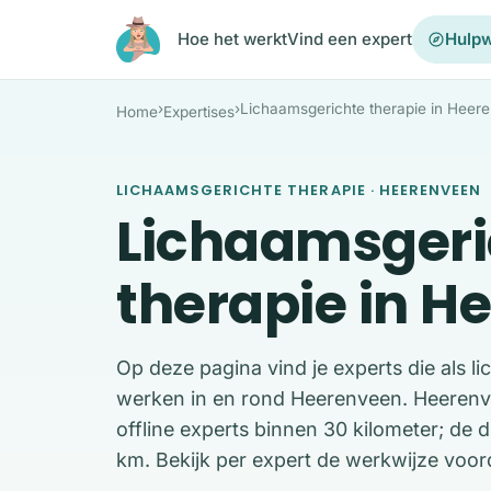
Ga naar de inhoud
Hoe het werkt
Vind een expert
Hulpw
›
›
Lichaamsgerichte therapie in Heer
Home
Expertises
LICHAAMSGERICHTE THERAPIE · HEERENVEEN
Lichaamsgeri
therapie in H
Op deze pagina vind je experts die als l
werken in en rond Heerenveen. Heerenvee
offline experts binnen 30 kilometer; de d
km. Bekijk per expert de werkwijze voord