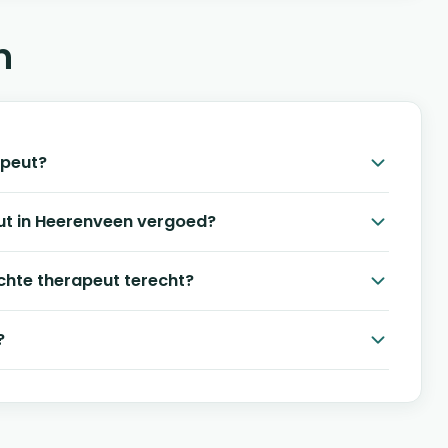
n
apeut?
ut in Heerenveen vergoed?
ichte therapeut terecht?
?