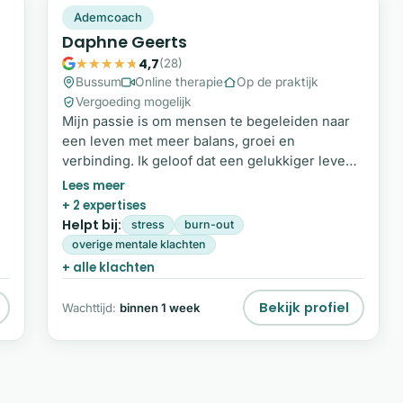
DG
Snel beschikbaar
Ademcoach
Daphne Geerts
4,7
(28)
Bussum
Online therapie
Op de praktijk
Vergoeding mogelijk
Mijn passie is om mensen te begeleiden naar
een leven met meer balans, groei en
verbinding. Ik geloof dat een gelukkiger leven
begint met het besteden van aandacht aan
jezelf. Met een op maat gemaakte aanpak help
+ 2 expertises
ik je om de weg naar een gezonder en
Helpt bij:
stress
burn-out
bewuster leven te vinden. Wil je de eerste stap
overige mentale klachten
zetten? Vul het formulier op deze pagina in en
+ alle klachten
ik neem contact met je op. Mijn achtergrond
Mijn naam is Daphne Geerts.
Bekijk profiel
Wachttijd:
binnen 1 week