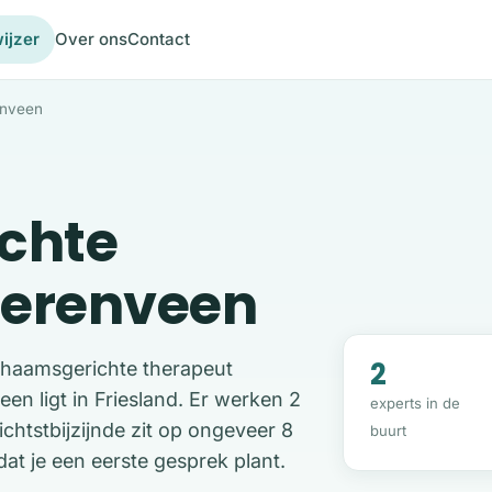
ijzer
Over ons
Contact
enveen
chte
eerenveen
2
ichaamsgerichte therapeut
n ligt in Friesland. Er werken 2
experts in de
ichtstbijzijnde zit op ongeveer 8
buurt
at je een eerste gesprek plant.