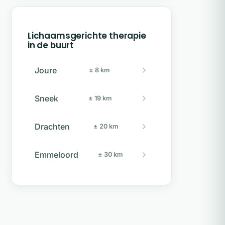
Lichaamsgerichte therapie
in de buurt
Joure
± 8 km
Sneek
± 19 km
Drachten
± 20 km
Emmeloord
± 30 km