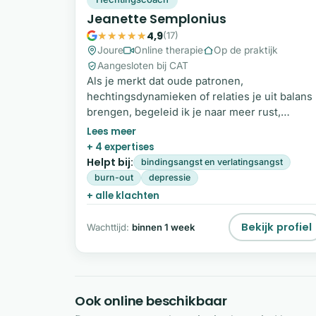
Jeanette Semplonius
4,9
(17)
Joure
Online therapie
Op de praktijk
Aangesloten bij CAT
Als je merkt dat oude patronen,
hechtingsdynamieken of relaties je uit balans
brengen, begeleid ik je naar meer rust,
veiligheid en verbinding met jezelf. Vanuit
doorleefde ervaring, scherp aanvoelen en
+ 4 expertises
aandacht voor de diepere laag help ik je inzic
Helpt bij:
bindingsangst en verlatingsangst
te krijgen in wat je tegenhoudt en hoe je wee
burn-out
depressie
steviger kunt staan in jezelf en in contact met
+ alle klachten
anderen. Wil je ontdekken wat
hechtingscoaching voor jou kan betekenen?
Bekijk profiel
Wachttijd:
binnen 1 week
Ook online beschikbaar