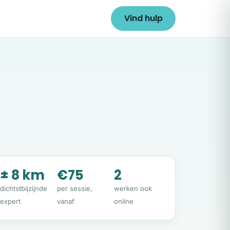
Vind hulp
± 8 km
€75
2
dichtstbijzijnde
per sessie,
werken ook
expert
vanaf
online