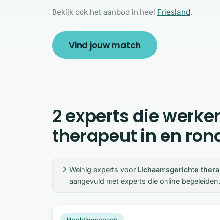
Bekijk ook het aanbod in heel
Friesland
.
Vind jouw match
2 experts die werke
therapeut in en ro
Weinig experts voor
Lichaamsgerichte thera
aangevuld met experts die online begeleiden.
JS
Snel beschikbaar
Hechtingscoach