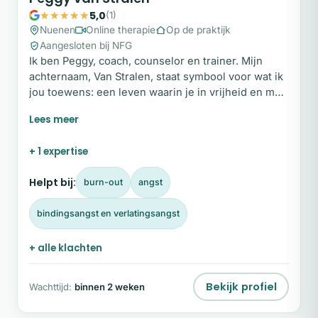
5,0
(1)
Nuenen
Online therapie
Op de praktijk
Aangesloten bij NFG
Ik ben Peggy, coach, counselor en trainer. Mijn
achternaam, Van Stralen, staat symbool voor wat ik
jou toewens: een leven waarin je in vrijheid en met
vertrouwen volledig jezelf kunt zijn. In mijn praktijk
begeleid ik mensen die vastlopen in patronen of
onzekerheden. Niet door harder aan jezelf te
+ 1 expertise
werken, maar door te leren accepteren wie je nu
bent, inclusief je imperfecties.
Helpt bij:
burn-out
angst
bindingsangst en verlatingsangst
+ alle klachten
Bekijk profiel
Wachttijd:
binnen 2 weken