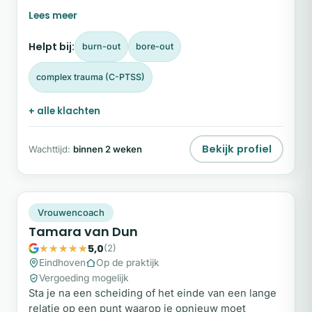
intens binnen en aanpassen lijkt vanzelf te gaan,
maar kost ondertussen enorm veel energie. In mijn
begeleiding staat niet het aanpassen aan de norm
Helpt bij:
burn-out
bore-out
centraal, maar het begrijpen van hoe jij werkt.
complex trauma (C-PTSS)
+ alle klachten
Bekijk profiel
Wachttijd:
binnen 2 weken
TV
Plek beschikbaar
Vrouwencoach
Tamara van Dun
5,0
(2)
Eindhoven
Op de praktijk
Vergoeding mogelijk
Sta je na een scheiding of het einde van een lange
relatie op een punt waarop je opnieuw moet