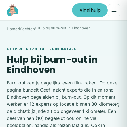
Ga naar de inhoud
Vind hulp
›
›
Hulp bij burn-out in Eindhoven
Home
Klachten
HULP BIJ BURN-OUT · EINDHOVEN
Hulp bij burn-out in
Eindhoven
Burn-out kan je dagelijks leven flink raken. Op deze
pagina bundelt Geef Inzicht experts die in en rond
Eindhoven begeleiden bij burn-out. Op dit moment
werken er 12 experts op locatie binnen 30 kilometer;
de dichtstbijzijnde zit op ongeveer 1 kilometer. Een
deel van hen (10) begeleidt ook online via
beeldbellen, handig als reizen lastig is. Ook in