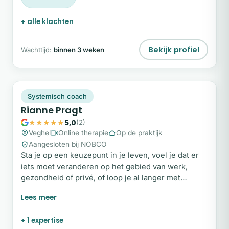
+ alle klachten
Bekijk profiel
Wachttijd:
binnen 3 weken
RP
Plek beschikbaar
Systemisch coach
Rianne Pragt
5,0
(2)
Veghel
Online therapie
Op de praktijk
Aangesloten bij NOBCO
Sta je op een keuzepunt in je leven, voel je dat er
iets moet veranderen op het gebied van werk,
gezondheid of privé, of loop je al langer met
slepende klachten die je lijf je probeert te
vertellen? Ik help je weer te leren luisteren naar de
fluisteringen van je lijf. Ik combineer coaching in de
+ 1 expertise
natuur met opstellingen en (systemisch)