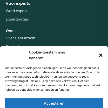
Voor experts
Word expert
Expertportaal
Over
Over Geef Inzicht
Contact
Cookie-toestemming
Veelgestelde vragen
beheren
Blijf op de hoogte
Om de beste ervaringen te bieden, gebruiken we technologieën zoals
cookies om apparaatinformatie op te slaan en/of te openen. Door in te
Af en toe een rustige mail met nieuwe experts en
stemmen met deze technologieën kunnen we gegevens zoals
artikelen uit de kennisbank. Geen spam, uitschrijven
browsegedrag of unieke ID's op deze site verwerken. Het niet
kan altijd.
toestemmen of intrekken van toestemming kan een negatieve invloed
hebben op bepaalde eigenschappen en functies.
E-mailadres
Website
Aanmelden
Accepteren
Door je aan te melden ga je akkoord met onze