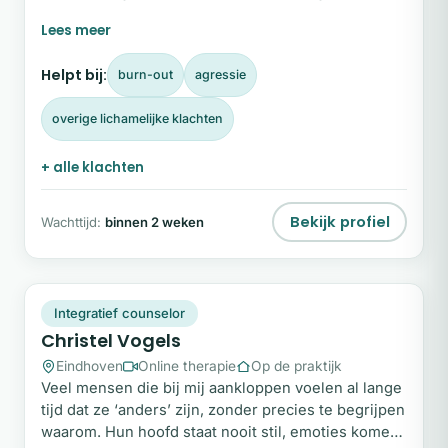
vraag die je jezelf kunt stellen: sta je nog wel eens
stil? Welkom. Mijn naam is Jeroen, hypnotherapeut
in Eindhoven. Met hypnotherapie help ik je om
Helpt bij:
burn-out
agressie
weer in contact te komen met jezelf, zodat je ruimte
kunt creëren voor rust, helderheid en balans.
overige lichamelijke klachten
+ alle klachten
Bekijk profiel
Wachttijd:
binnen 2 weken
CV
Plek beschikbaar
Integratief counselor
Christel Vogels
Eindhoven
Online therapie
Op de praktijk
Veel mensen die bij mij aankloppen voelen al lange
tijd dat ze ‘anders’ zijn, zonder precies te begrijpen
waarom. Hun hoofd staat nooit stil, emoties komen