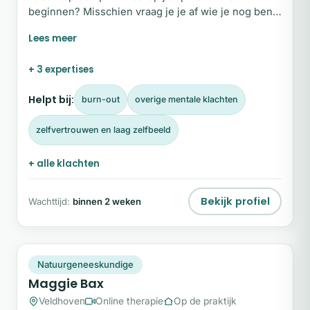
beginnen? Misschien vraag je je af wie je nog bent,
mis je je zelfvertrouwen en zoek je de weg terug
naar geluk. Ik help je van overleven naar opnieuw
leven.
+ 3 expertises
Helpt bij:
burn-out
overige mentale klachten
zelfvertrouwen en laag zelfbeeld
+ alle klachten
Bekijk profiel
Wachttijd:
binnen 2 weken
MB
Snel beschikbaar
Natuurgeneeskundige
Maggie Bax
Veldhoven
Online therapie
Op de praktijk