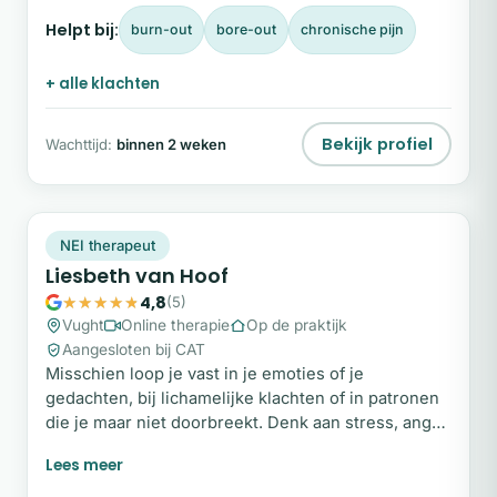
lichaamswerk.
Helpt bij:
burn-out
bore-out
chronische pijn
+ alle klachten
Bekijk profiel
Wachttijd:
binnen 2 weken
LV
Plek beschikbaar
NEI therapeut
Liesbeth van Hoof
4,8
(5)
Vught
Online therapie
Op de praktijk
Aangesloten bij CAT
Misschien loop je vast in je emoties of je
gedachten, bij lichamelijke klachten of in patronen
die je maar niet doorbreekt. Denk aan stress, angst,
onzekerheid, fysieke klachten (zonder duidelijke
oorzaak), moeite met beslissingen nemen, of als je
het gevoel hebt dat er “iets blokkeert” zonder dat je