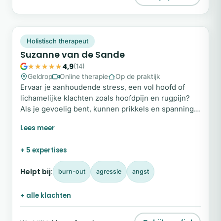
SV
Snel beschikbaar
Holistisch therapeut
Suzanne van de Sande
4,9
(14)
Geldrop
Online therapie
Op de praktijk
Ervaar je aanhoudende stress, een vol hoofd of
lichamelijke klachten zoals hoofdpijn en rugpijn?
Als je gevoelig bent, kunnen prikkels en spanning
diep binnenkomen en je uit balans brengen. Als
holistisch therapeut help ik je de verbinding met
jezelf te herstellen, zodat je weer rust, helderheid
+ 5 expertises
en veerkracht ervaart. Vanuit aandacht en
afstemming begeleid ik je bij het loslaten van
Helpt bij:
burn-out
agressie
angst
spanning en het benutten van je eigen kracht.
+ alle klachten