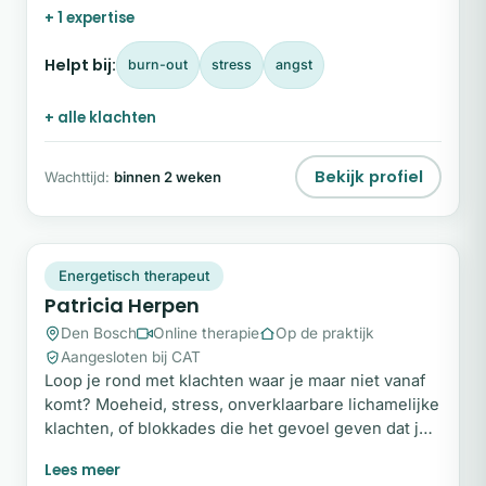
+ 1 expertise
precies weet wat. Ik ben Liesbeth, NEI-therapeut.
Met NEI kom je snel tot de kern, zonder eindeloze
Helpt bij:
burn-out
stress
angst
praatsessies.
+ alle klachten
Bekijk profiel
Wachttijd:
binnen 2 weken
PH
Plek beschikbaar
Energetisch therapeut
Patricia Herpen
Den Bosch
Online therapie
Op de praktijk
Aangesloten bij CAT
Loop je rond met klachten waar je maar niet vanaf
komt? Moeheid, stress, onverklaarbare lichamelijke
klachten, of blokkades die het gevoel geven dat je
niet vooruit komt? Je bent niet de enige. Veel
mensen die bij mij aankloppen voelen dat er iets is