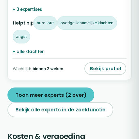
vastgelopen, maar weten niet precies wát of wáár.
+ 3 expertises
Met NEI (Neuro Emotionele Integratie) en coaching
werk ik direct met je onderbewuste. Samen kijken
Helpt bij:
burn-out
overige lichamelijke klachten
we wat daar is vastgezet, zonder eindeloze
praatsessies.
angst
+ alle klachten
Bekijk profiel
Wachttijd:
binnen 2 weken
Toon meer experts (2 over)
Bekijk alle experts in de zoekfunctie
Kosten & vergoeding