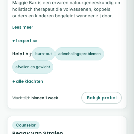
Maggie Bax is een ervaren natuurgeneeskundig en
holistisch therapeut die volwassenen, koppels,
ouders en kinderen begeleidt wanneer zij door
omstandigheden uit balans zijn geraakt. In haar
praktijk biedt zij een veilige, oordeelvrije bedding
waarin ruimte ontstaat om te vertragen en stil te
+ 1 expertise
staan bij wat er vanbinnen leeft. Vanuit een
holistische benadering helpt Maggie haar cliënten
Helpt bij:
burn-out
ademhalingsproblemen
opnieuw contact te maken met hun lichaam en hun
werkelijke gevoelens.
afvallen en gewicht
+ alle klachten
Bekijk profiel
Wachttijd:
binnen 1 week
PV
Plek beschikbaar
Counselor
Peggy van Stralen