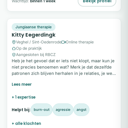
Bekijk profiel
Wachttijd:
binnen 1 week
KE
Snel beschikbaar
Jungiaanse therapie
Kitty Eegerdingk
Veghel / Sint-Oedenrode
Online therapie
Op de praktijk
Aangesloten bij RBCZ
Heb je het gevoel dat er iets niet klopt, maar kun je
niet precies benoemen wat? Merk je dat dezelfde
patronen zich blijven herhalen in je relaties, je werk
of hoe je je voelt? Of wil je niet alleen aan je
klachten werken, maar ook meer richting, inzicht en
zingeving vinden in je leven? Als Jungiaans
+ 1 expertise
analytisch therapeut help ik (jong)volwassenen die
bereid zijn om naar zichzelf te kijken.
Helpt bij:
burn-out
agressie
angst
+ alle klachten