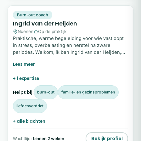
IV
Plek beschikbaar
Burn-out coach
Ingrid van der Heijden
Nuenen
Op de praktijk
Praktische, warme begeleiding voor wie vastloopt
in stress, overbelasting en herstel na zware
periodes. Welkom, ik ben Ingrid van der Heijden,
specialist op het gebied van stress en burn-out.
Mijn missie is om volwassenen, en vooral vrouwen
die altijd maar doorgaan, te begeleiden naar rust,
+ 1 expertise
helderheid en duurzame balans. Je hoeft het niet
alleen te doen; ik sta naast je met een warme,
Helpt bij:
burn-out
familie- en gezinsproblemen
eerlijke en professionele aanpak.
liefdesverdriet
+ alle klachten
Bekijk profiel
Wachttijd:
binnen 2 weken