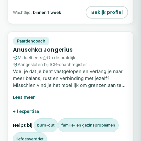
Bekijk profiel
Wachttijd:
binnen 1 week
AJ
Plek beschikbaar
Paardencoach
Anuschka Jongerius
Middelbeers
Op de praktijk
Aangesloten bij ICR-coachregister
Voel je dat je bent vastgelopen en verlang je naar
meer balans, rust en verbinding met jezelf?
Misschien vind je het moeilijk om grenzen aan te
geven, ben je aan het herstellen van een burn-out
of merk je dat veranderingen in je leven veel
impact hebben. Paardencoaching helpt je om stil te
+ 1 expertise
staan bij wat er écht in je leeft. Door de eerlijke en
oordeelloze spiegel van paarden krijg je inzicht in
Helpt bij:
burn-out
familie- en gezinsproblemen
patronen, emoties en gedrag.
liefdesverdriet