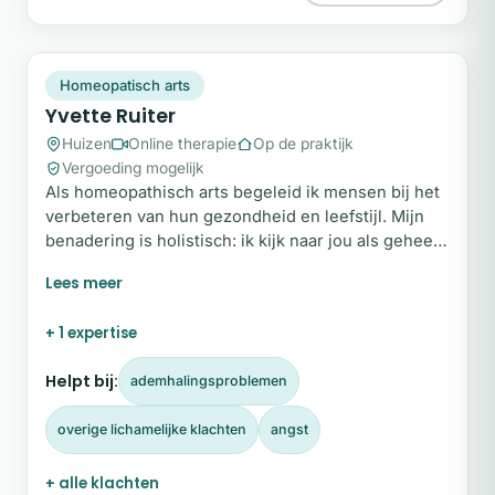
YR
Snel beschikbaar
Homeopatisch arts
Yvette Ruiter
Huizen
Online therapie
Op de praktijk
Vergoeding mogelijk
Als homeopathisch arts begeleid ik mensen bij het
verbeteren van hun gezondheid en leefstijl. Mijn
benadering is holistisch: ik kijk naar jou als geheel
en niet alleen naar de klacht. Met speciale aandacht
voor natuurlijke ondersteuning bij kinderen
begeleid ik gezinnen bij het vinden van meer
+ 1 expertise
balans en herstel. Daarbij staat het stimuleren van
het zelfregulerend vermogen van het lichaam
Helpt bij:
ademhalingsproblemen
centraal.
overige lichamelijke klachten
angst
+ alle klachten