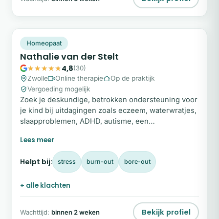
NV
Plek beschikbaar
Homeopaat
Nathalie van der Stelt
4,8
(30)
Zwolle
Online therapie
Op de praktijk
Vergoeding mogelijk
Zoek je deskundige, betrokken ondersteuning voor
je kind bij uitdagingen zoals eczeem, waterwratjes,
slaapproblemen, ADHD, autisme, een
ontwikkelingsachterstand of terugkerende keel- of
oorontstekingen of obstipatie? Als ouder wil je
graag het beste voor je kind.
Helpt bij:
stress
burn-out
bore-out
+ alle klachten
Bekijk profiel
Wachttijd:
binnen 2 weken