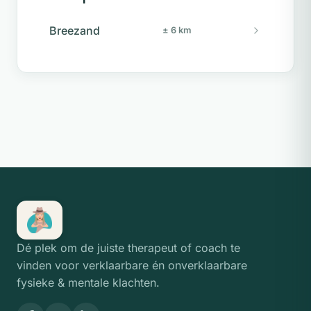
Breezand
± 6 km
Dé plek om de juiste therapeut of coach te
vinden voor verklaarbare én onverklaarbare
fysieke & mentale klachten.