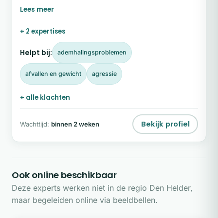
betekent dat ik uw medische en psychische
klachten, uw verleden en uw huidige leef- en
werkomgeving meeneem in de manier van
+ 2 expertises
behandelen en begeleiden. Alles is namelijk
onomstotelijk met elkaar verbonden en beïnvloedt
Helpt bij:
ademhalingsproblemen
elkaar.
afvallen en gewicht
agressie
+ alle klachten
Bekijk profiel
Wachttijd:
binnen 2 weken
Ook online beschikbaar
Deze experts werken niet in de regio Den Helder,
maar begeleiden online via beeldbellen.