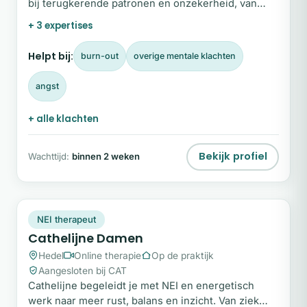
bij terugkerende patronen en onzekerheid, van
overleven naar leven vanuit zachtheid.
+ 3 expertises
Helpt bij:
burn-out
overige mentale klachten
angst
+ alle klachten
Bekijk profiel
Wachttijd:
binnen 2 weken
CD
Plek beschikbaar
NEI therapeut
Cathelijne Damen
Hedel
Online therapie
Op de praktijk
Aangesloten bij CAT
Cathelijne begeleidt je met NEI en energetisch
werk naar meer rust, balans en inzicht. Van ziek