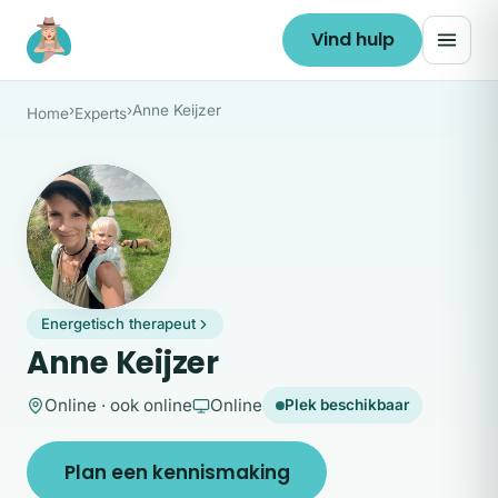
Ga naar de inhoud
Vind hulp
›
›
Anne Keijzer
Home
Experts
AK
Energetisch therapeut
Anne Keijzer
Online · ook online
Online
Plek beschikbaar
Plan een kennismaking