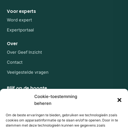
Voor experts
Word expert
Expertportaal
Over
Over Geef Inzicht
Contact
Veelgestelde vragen
Blijf op de hoogte
Af en toe een rustige mail met nieuwe experts en
Cookie-toestemming
artikelen uit de kennisbank. Geen spam, uitschrijven
beheren
kan altijd.
Om de beste ervaringen te bieden, gebruiken we technologieën zoals
E-mailadres
Website
Aanmelden
cookies om apparaatinformatie op te slaan en/of te openen. Door in te
stemmen met deze technologieën kunnen we gegevens zoals