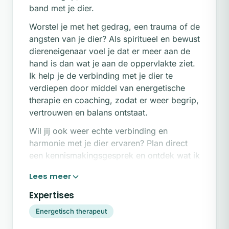
band met je dier.
Worstel je met het gedrag, een trauma of de
angsten van je dier? Als spiritueel en bewust
diereneigenaar voel je dat er meer aan de
hand is dan wat je aan de oppervlakte ziet.
Ik help je de verbinding met je dier te
verdiepen door middel van energetische
therapie en coaching, zodat er weer begrip,
vertrouwen en balans ontstaat.
Wil jij ook weer echte verbinding en
harmonie met je dier ervaren? Plan direct
een kennismakingsgesprek en ontdek wat ik
voor jullie kan betekenen.
Wie ik help
Expertises
Ik begeleid spirituele vrouwen en
Energetisch therapeut
diereneigenaren die een diepere connectie
met hun dier zoeken. Je loopt misschien