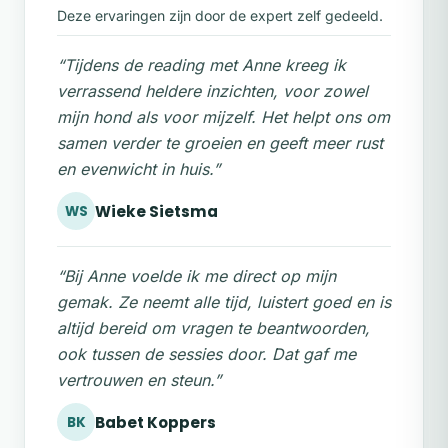
coachingsgesprek waarin ik mijn
Deze ervaringen zijn door de expert zelf gedeeld.
bevindingen met je deel en we samen kijken
welke stappen jullie verder helpen.
“Tijdens de reading met Anne kreeg ik
verrassend heldere inzichten, voor zowel
Werkwijze & aanmelding
mijn hond als voor mijzelf. Het helpt ons om
Na je aanmelding vul je het
samen verder te groeien en geeft meer rust
intakeformulier in.
en evenwicht in huis.”
Ik maak op afstand verbinding met jouw
Wieke Sietsma
WS
dier(en) voor de reading.
“Bij Anne voelde ik me direct op mijn
We plannen een coachingsgesprek om
gemak. Ze neemt alle tijd, luistert goed en is
de inzichten te bespreken en je tools aan
altijd bereid om vragen te beantwoorden,
te reiken.
ook tussen de sessies door. Dat gaf me
Ervaring
vertrouwen en steun.”
Klaar om de verbinding te verdiepen?
Babet Koppers
BK