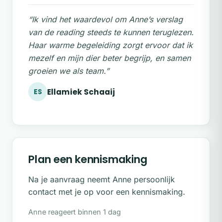
Wil je de verbinding met je dier herstellen of
verdiepen en samen de balans terugvinden?
“Ik vind het waardevol om Anne’s verslag
Neem contact op om te ontdekken wat ik
van de reading steeds te kunnen teruglezen.
voor jullie kan betekenen.
Haar warme begeleiding zorgt ervoor dat ik
mezelf en mijn dier beter begrijp, en samen
groeien we als team.”
Ellamiek Schaaij
ES
Plan een kennismaking
Na je aanvraag neemt Anne persoonlijk
contact met je op voor een kennismaking.
Anne reageert binnen 1 dag