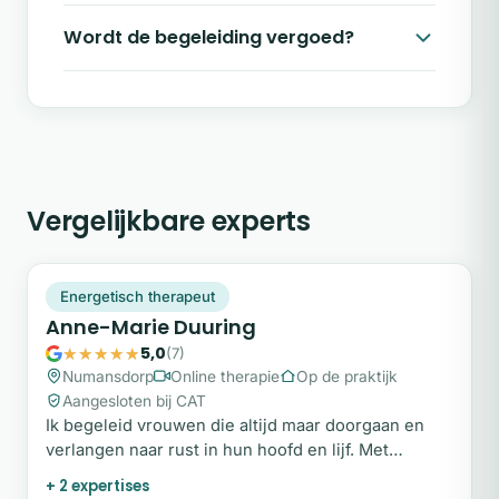
Wordt de begeleiding vergoed?
Vergelijkbare experts
AD
Plek beschikbaar
Energetisch therapeut
Anne-Marie Duuring
5,0
(7)
Numansdorp
Online therapie
Op de praktijk
Aangesloten bij CAT
Ik begeleid vrouwen die altijd maar doorgaan en
verlangen naar rust in hun hoofd en lijf. Met
energetisch werk, Reiki en NEI therapie, en elke
+ 2 expertises
sessie op maat.