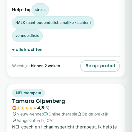
Helpt bij:
stress
NALK (aanhoudende lichamelijke klachten)
vermoeidheid
+ alle klachten
Bekijk profiel
Wachttijd:
binnen 2 weken
TG
Plek beschikbaar
NEI therapeut
Tamara Gijzenberg
4,8
(5)
Nieuw-Vennep
Online therapie
Op de praktijk
Aangesloten bij CAT
NEI-coach en lichaamsgericht therapeut. Ik help je