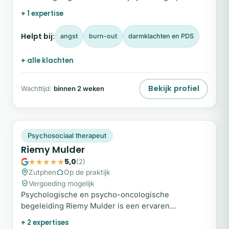
loop je constant tegen een muur van onbegrip aan?
+ 1 expertise
Helpt bij:
angst
burn-out
darmklachten en PDS
+ alle klachten
Bekijk profiel
Wachttijd:
binnen 2 weken
RM
Plek beschikbaar
Psychosociaal therapeut
Riemy Mulder
5,0
(2)
Zutphen
Op de praktijk
Vergoeding mogelijk
Psychologische en psycho-oncologische
begeleiding Riemy Mulder is een ervaren
psychologisch en psycho-oncologisch therapeut
+ 2 expertises
die zich met hart en ziel inzet voor…