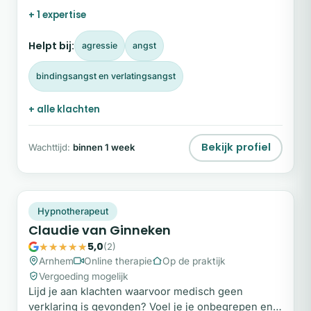
+ 1 expertise
Helpt bij:
agressie
angst
bindingsangst en verlatingsangst
+ alle klachten
Bekijk profiel
Wachttijd:
binnen 1 week
CV
Plek beschikbaar
Hypnotherapeut
Claudie van Ginneken
5,0
(2)
Arnhem
Online therapie
Op de praktijk
Vergoeding mogelijk
Lijd je aan klachten waarvoor medisch geen
verklaring is gevonden? Voel je je onbegrepen en