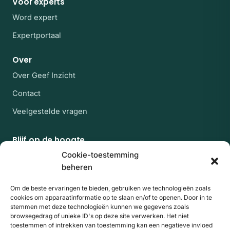
Voor experts
Word expert
Expertportaal
Over
Over Geef Inzicht
Contact
Veelgestelde vragen
Blijf op de hoogte
Af en toe een rustige mail met nieuwe experts en
Cookie-toestemming
artikelen uit de kennisbank. Geen spam, uitschrijven
beheren
kan altijd.
Om de beste ervaringen te bieden, gebruiken we technologieën zoals
E-mailadres
Website
Aanmelden
cookies om apparaatinformatie op te slaan en/of te openen. Door in te
stemmen met deze technologieën kunnen we gegevens zoals
browsegedrag of unieke ID's op deze site verwerken. Het niet
Door je aan te melden ga je akkoord met onze
toestemmen of intrekken van toestemming kan een negatieve invloed