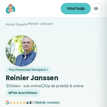
Ga naar de inhoud
Vind hulp
›
›
Reinier Janssen
Home
Experts
RJ
Psychosociaal therapeut
Reinier Janssen
Didam · ook online
Op de praktijk & online
Plek beschikbaar
4,8
Bekijk reviews
(9)