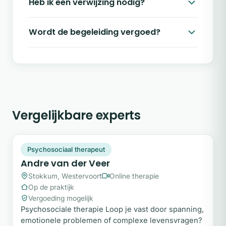
Heb ik een verwijzing nodig?
Wordt de begeleiding vergoed?
Vergelijkbare experts
AV
Snel beschikbaar
Psychosociaal therapeut
Andre van der Veer
Stokkum, Westervoort
Online therapie
Op de praktijk
Vergoeding mogelijk
Psychosociale therapie Loop je vast door spanning,
emotionele problemen of complexe levensvragen?