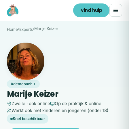
Ga naar de inhoud
Vind hulp
›
›
Marije Keizer
Home
Experts
MK
Ademcoach
Marije Keizer
Zwolle · ook online
Op de praktijk & online
Werkt ook met kinderen en jongeren (onder 18)
Snel beschikbaar