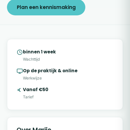
Plan een kennismaking
binnen 1 week
Wachttijd
Op de praktijk & online
Werkwijze
Vanaf €50
Tarief
Over Marije