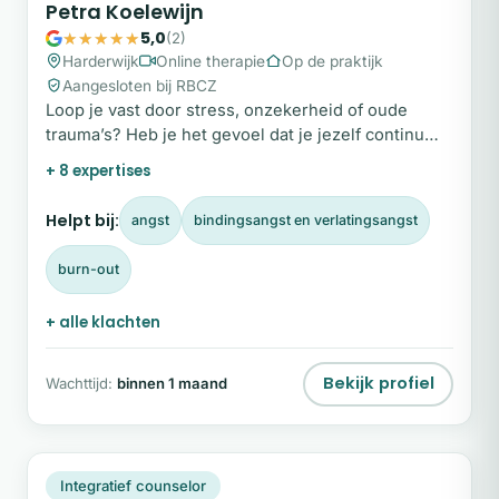
Petra Koelewijn
5,0
(2)
Harderwijk
Online therapie
Op de praktijk
Aangesloten bij RBCZ
Loop je vast door stress, onzekerheid of oude
trauma’s? Heb je het gevoel dat je jezelf continu
aanpast en verlang je ernaar om weer écht vanuit
+ 8 expertises
jezelf te leven?
Helpt bij:
angst
bindingsangst en verlatingsangst
burn-out
+ alle klachten
Bekijk profiel
Wachttijd:
binnen 1 maand
MH
Plek beschikbaar
Integratief counselor