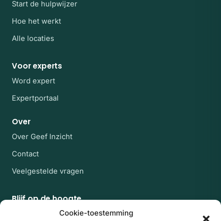
Start de hulpwijzer
Hoe het werkt
Alle locaties
Voor experts
Word expert
Expertportaal
Over
Over Geef Inzicht
Contact
Veelgestelde vragen
Blijf op de hoogte
Af en toe een rustige mail met nieuwe experts en
Cookie-toestemming
artikelen uit de kennisbank. Geen spam, uitschrijven