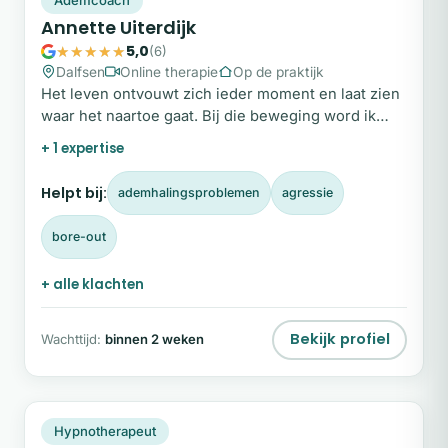
Annette Uiterdijk
5,0
(6)
Dalfsen
Online therapie
Op de praktijk
Het leven ontvouwt zich ieder moment en laat zien
waar het naartoe gaat. Bij die beweging word ik
nieuwsgierig en gaat mijn hart open.
+ 1 expertise
Helpt bij:
ademhalingsproblemen
agressie
bore-out
+ alle klachten
Bekijk profiel
Wachttijd:
binnen 2 weken
PK
Plek beschikbaar
Hypnotherapeut