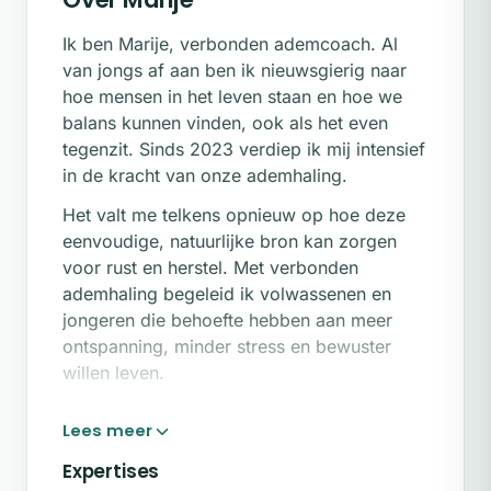
Ik ben Marije, verbonden ademcoach. Al
van jongs af aan ben ik nieuwsgierig naar
hoe mensen in het leven staan en hoe we
balans kunnen vinden, ook als het even
tegenzit. Sinds 2023 verdiep ik mij intensief
in de kracht van onze ademhaling.
Het valt me telkens opnieuw op hoe deze
eenvoudige, natuurlijke bron kan zorgen
voor rust en herstel. Met verbonden
ademhaling begeleid ik volwassenen en
jongeren die behoefte hebben aan meer
ontspanning, minder stress en bewuster
willen leven.
Wil je ervaren wat verbonden ademhaling
voor jou kan betekenen? Neem dan contact
op via het formulier op deze pagina.
Expertises