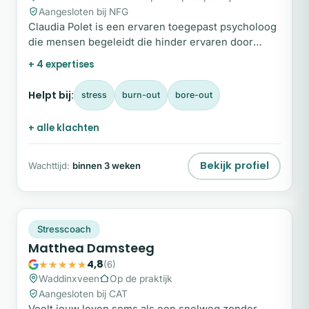
Aangesloten bij NFG
Claudia Polet is een ervaren toegepast psycholoog
die mensen begeleidt die hinder ervaren door
stress, angst, aanhoudend piekeren of somberheid.
+ 4 expertises
Helpt bij:
stress
burn-out
bore-out
+ alle klachten
Bekijk profiel
Wachttijd:
binnen 3 weken
MD
Plek beschikbaar
Stresscoach
Matthea Damsteeg
4,8
(6)
Waddinxveen
Op de praktijk
Aangesloten bij CAT
Voelt jouw leven soms als een snelweg zonder