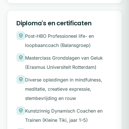
Wat doet een burn-out coach
.
Waar loop je mogelijk tegenaan
Diploma's en certificaten
Veel vrouwen die bij mij komen ervaren
onder andere:
Post-HBO Professioneel life- en
Slecht slapen, piekeren en innerlijke
loopbaancoach (Balansgroep)
onrust
Masterclass Grondslagen van Geluk
Gewichtstoename en onzekerheid over
(Erasmus Universiteit Rotterdam)
hun lichaam
Diverse opleidingen in mindfulness,
Twijfel over hun waarde en rol nu
meditatie, creatieve expressie,
zorgtaken veranderen
stembevrijding en rouw
Moeite met richting geven aan de
Kunstzinnig Dynamisch Coachen en
tweede helft van hun leven
Trainen (Kleine Tiki, jaar 1–5)
Verlangen naar creativiteit, expressie,