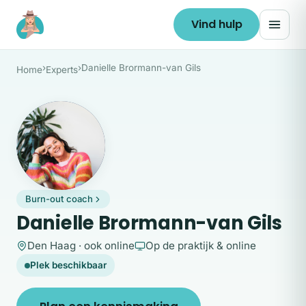
Ga naar de inhoud
Vind hulp
›
›
Danielle Brormann-van Gils
Home
Experts
DB
Burn-out coach
Danielle Brormann-van Gils
Den Haag · ook online
Op de praktijk & online
Plek beschikbaar