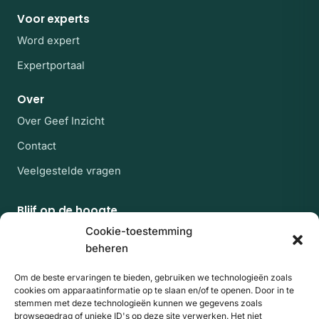
Voor experts
Word expert
Expertportaal
Over
Over Geef Inzicht
Contact
Veelgestelde vragen
Blijf op de hoogte
Af en toe een rustige mail met nieuwe experts en
Cookie-toestemming
artikelen uit de kennisbank. Geen spam, uitschrijven
beheren
kan altijd.
Om de beste ervaringen te bieden, gebruiken we technologieën zoals
E-mailadres
Website
Aanmelden
cookies om apparaatinformatie op te slaan en/of te openen. Door in te
stemmen met deze technologieën kunnen we gegevens zoals
browsegedrag of unieke ID's op deze site verwerken. Het niet