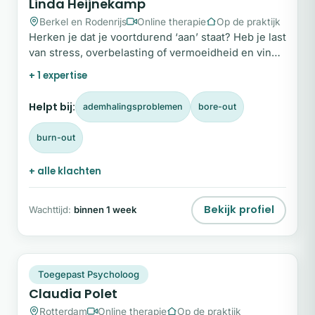
Linda Heijnekamp
Berkel en Rodenrijs
Online therapie
Op de praktijk
Herken je dat je voortdurend ‘aan’ staat? Heb je last
van stress, overbelasting of vermoeidheid en vind
je het moeilijk om grenzen aan te geven?
+ 1 expertise
Helpt bij:
ademhalingsproblemen
bore-out
burn-out
+ alle klachten
Bekijk profiel
Wachttijd:
binnen 1 week
CP
Plek beschikbaar
Toegepast Psycholoog
Claudia Polet
Rotterdam
Online therapie
Op de praktijk