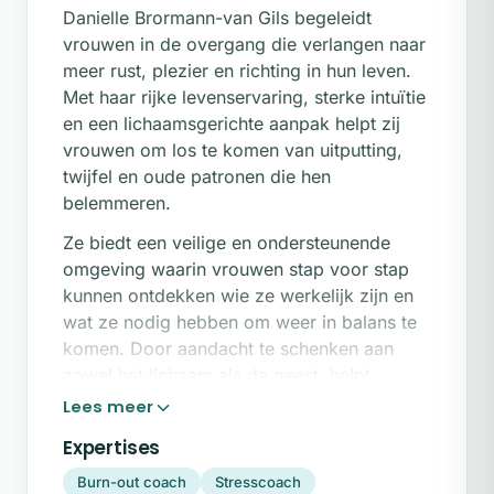
Danielle Brormann-van Gils begeleidt
vrouwen in de overgang die verlangen naar
meer rust, plezier en richting in hun leven.
Met haar rijke levenservaring, sterke intuïtie
en een lichaamsgerichte aanpak helpt zij
vrouwen om los te komen van uitputting,
twijfel en oude patronen die hen
belemmeren.
Ze biedt een veilige en ondersteunende
omgeving waarin vrouwen stap voor stap
kunnen ontdekken wie ze werkelijk zijn en
wat ze nodig hebben om weer in balans te
komen. Door aandacht te schenken aan
zowel het lichaam als de geest, helpt
Danielle haar cliënten om weer thuis te
komen bij zichzelf en een leven te creëren
Expertises
dat écht past bij wie ze zijn.
Burn-out coach
Stresscoach