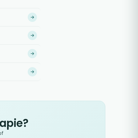
rapie?
of