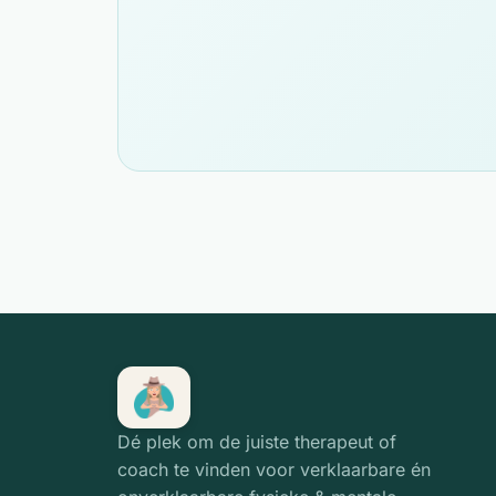
Dé plek om de juiste therapeut of
coach te vinden voor verklaarbare én