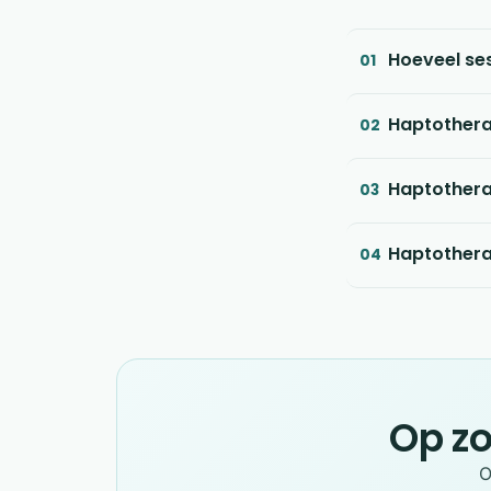
Hoeveel se
01
Haptotherap
02
Haptotherap
03
Haptotherap
04
Op zo
O