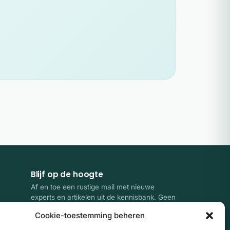
Blijf op de hoogte
Af en toe een rustige mail met nieuwe
experts en artikelen uit de kennisbank. Geen
spam, uitschrijven kan altijd.
Cookie-toestemming beheren
E-mailadres
Website