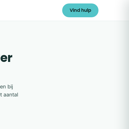
Vind hulp
er
en bij
t aantal