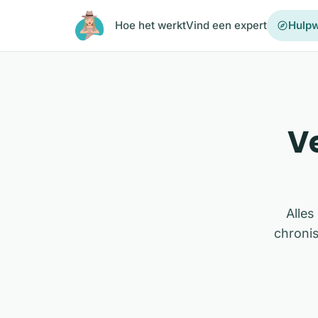
Ga naar de inhoud
Hoe het werkt
Vind een expert
Hulpw
V
Alles
chronis