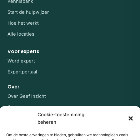
Kennisbank
Start de hulpwijzer
Hoe het werkt
Alle locaties
Voor experts
Word expert
Expertportaal
Over
Over Geef Inzicht
Contact
Cookie-toestemming
Veelgestelde vragen
beheren
Blijf op de hoogte
Om de beste ervaringen te bieden, gebruiken we technologieën zoals