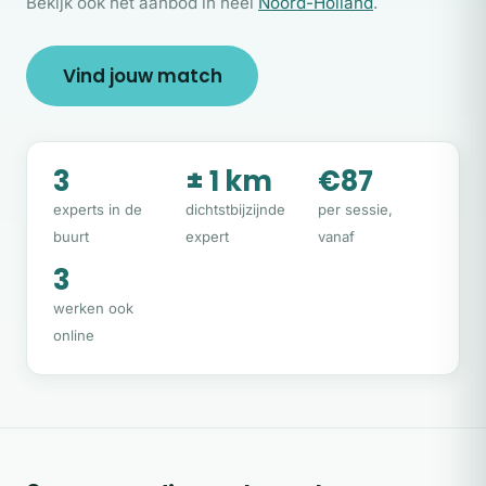
Bekijk ook het aanbod in heel
Noord-Holland
.
Vind jouw match
3
± 1 km
€87
experts in de
dichtstbijzijnde
per sessie,
buurt
expert
vanaf
3
werken ook
online