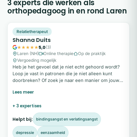
3 experts die werken als
orthopedagoog in en rond Laren
SD
Plek beschikbaar
Relatietherapeut
Shanna Duits
5,0
(3)
Laren (NH)
Online therapie
Op de praktijk
Vergoeding mogelijk
Heb je het gevoel dat je niet echt gehoord wordt?
Loop je vast in patronen die je niet alleen kunt
doorbreken? Of zoek je naar een manier om jouw
behoeften eindelijk uit te spreken? Je hoeft het niet
alleen te doen. Mijn naam is Shanna. Vanuit mijn
praktijk begeleid ik mensen, van jong tot oud, om
+ 3 expertises
woorden te geven aan wat ze meemaken. Mijn
missie is helder: zorgen dat iedereen, in welke
Helpt bij:
bindingsangst en verlatingsangst
relatie dan ook, zich vrij voelt om zich uit te
spreken.
depressie
eenzaamheid