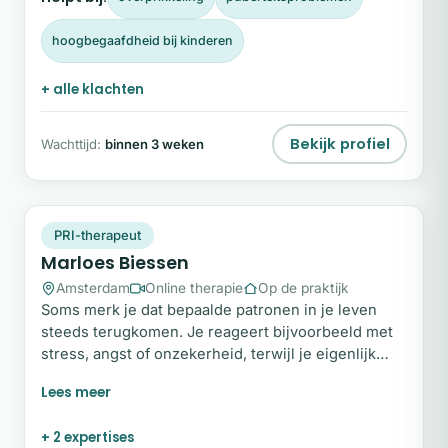
zelfvertrouwen en emotionele vaardigheden.
hoogbegaafdheid bij kinderen
+ alle klachten
Bekijk profiel
Wachttijd:
binnen 3 weken
MB
Snel beschikbaar
PRI-therapeut
Marloes Biessen
Amsterdam
Online therapie
Op de praktijk
Soms merk je dat bepaalde patronen in je leven
steeds terugkomen. Je reageert bijvoorbeeld met
stress, angst of onzekerheid, terwijl je eigenlijk
anders zou willen handelen. PRI-therapie helpt om
inzicht te krijgen in de diepere oorzaak van deze
patronen. Als PRI-therapeut en orthopedagoog
+ 2 expertises
begeleid ik mensen die verlangen naar