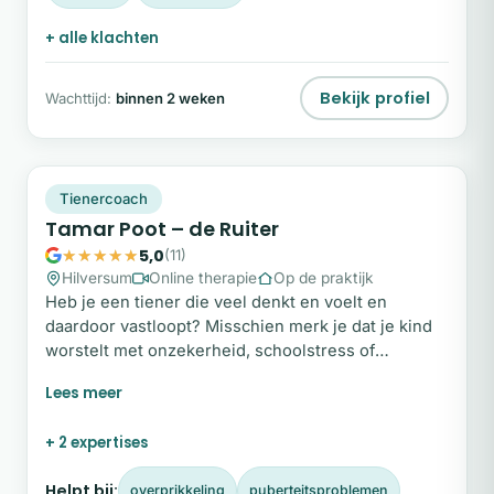
+ alle klachten
Bekijk profiel
Wachttijd:
binnen 2 weken
TP
Plek beschikbaar
Tienercoach
Tamar Poot – de Ruiter
5,0
(11)
Hilversum
Online therapie
Op de praktijk
Heb je een tiener die veel denkt en voelt en
daardoor vastloopt? Misschien merk je dat je kind
worstelt met onzekerheid, schoolstress of
piekeren. Als ouder wil je helpen, maar weet je niet
altijd hoe. Dat is heel begrijpelijk. Als tienercoach
en orthopedagoog help ik jongeren om meer grip
+ 2 expertises
te krijgen op hun gedachten en gevoelens. Met
praktische technieken werken we aan zelfinzicht,
Helpt bij:
overprikkeling
puberteitsproblemen