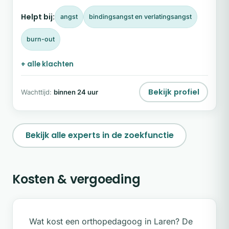
persoonlijke groei of die last hebben van klachten
Helpt bij:
angst
bindingsangst en verlatingsangst
zoals stress, angst, depressie of trauma.
burn-out
+ alle klachten
Bekijk profiel
Wachttijd:
binnen 24 uur
Bekijk alle experts in de zoekfunctie
Kosten & vergoeding
Wat kost een orthopedagoog in Laren? De