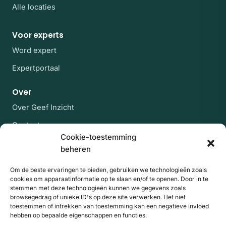
Alle locaties
Voor experts
Word expert
Expertportaal
Over
Over Geef Inzicht
Contact
Cookie-toestemming
Veelgestelde vragen
beheren
Blijf op de hoogte
Om de beste ervaringen te bieden, gebruiken we technologieën zoals
cookies om apparaatinformatie op te slaan en/of te openen. Door in te
Af en toe een rustige mail met nieuwe experts en
stemmen met deze technologieën kunnen we gegevens zoals
artikelen uit de kennisbank. Geen spam, uitschrijven
browsegedrag of unieke ID's op deze site verwerken. Het niet
kan altijd.
toestemmen of intrekken van toestemming kan een negatieve invloed
hebben op bepaalde eigenschappen en functies.
E-mailadres
Website