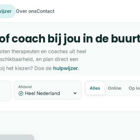
ijzer
Over ons
Contact
f coach bij jou in de buur
loten therapeuten en coaches uit heel
schikbaarheid, en plan direct een
 bij het kiezen? Doe de
hulpwijzer
.
Afstand
Alles
Online
Op lo