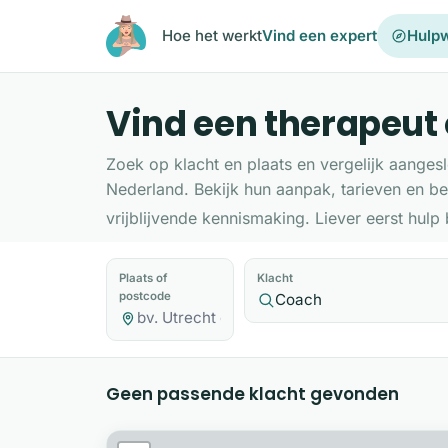
Ga naar de inhoud
Hoe het werkt
Vind een expert
Hulpw
Vind een therapeut o
Zoek op klacht en plaats en vergelijk aanges
Nederland. Bekijk hun aanpak, tarieven en be
vrijblijvende kennismaking. Liever eerst hulp
Plaats of
Klacht
postcode
Geen passende klacht gevonden