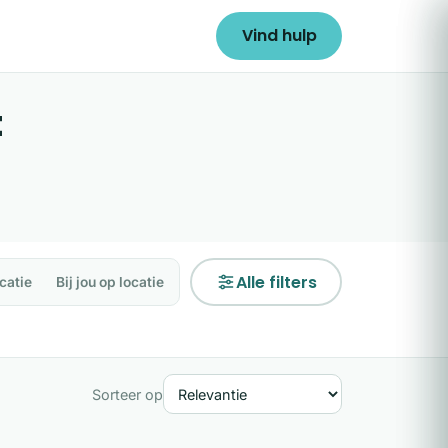
Vind hulp
t
Alle filters
catie
Bij jou op locatie
Sorteer op