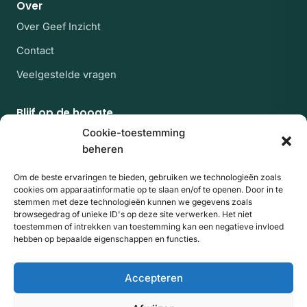
Over
Over Geef Inzicht
Contact
Veelgestelde vragen
Blijf op de hoogte
Af en toe een rustige mail met nieuwe experts en
Cookie-toestemming
artikelen uit de kennisbank. Geen spam, uitschrijven
beheren
kan altijd.
Om de beste ervaringen te bieden, gebruiken we technologieën zoals
E-mailadres
Website
Aanmelden
cookies om apparaatinformatie op te slaan en/of te openen. Door in te
stemmen met deze technologieën kunnen we gegevens zoals
browsegedrag of unieke ID's op deze site verwerken. Het niet
Door je aan te melden ga je akkoord met onze
toestemmen of intrekken van toestemming kan een negatieve invloed
hebben op bepaalde eigenschappen en functies.
privacyverklaring
. Beschermd door reCAPTCHA; de
Privacy
Voorwaarden
en
van Google gelden.
Accepteren
© 2026 Geef Inzicht