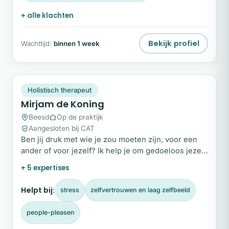
+ alle klachten
Bekijk profiel
Wachttijd:
binnen 1 week
MD
Snel beschikbaar
Holistisch therapeut
Mirjam de Koning
Beesd
Op de praktijk
Aangesloten bij CAT
Ben jij druk met wie je zou moeten zijn, voor een
ander of voor jezelf? Ik help je om gedoeloos jezelf
te zijn, met meer rust, meer helderheid en minder
+ 5 expertises
gedoe.
Helpt bij:
stress
zelfvertrouwen en laag zelfbeeld
people-pleasen