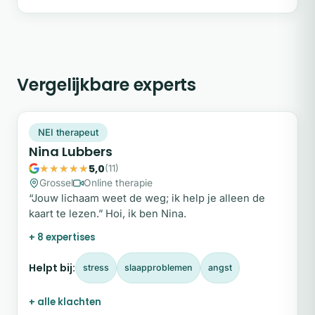
Vergelijkbare experts
NL
Plek beschikbaar
NEI therapeut
Nina Lubbers
5,0
(11)
Grossel
Online therapie
“Jouw lichaam weet de weg; ik help je alleen de
kaart te lezen.” Hoi, ik ben Nina.
+ 8 expertises
Helpt bij:
stress
slaapproblemen
angst
+ alle klachten