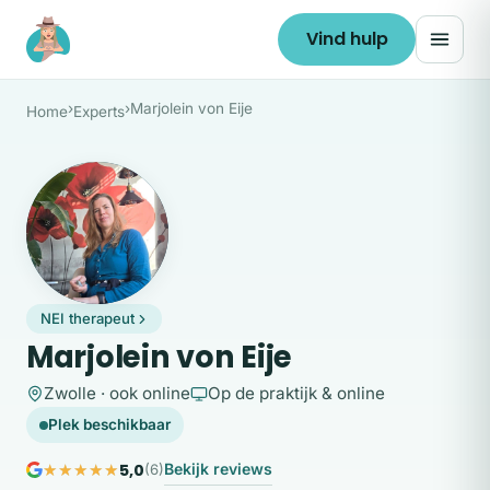
Ga naar de inhoud
Vind hulp
›
›
Marjolein von Eije
Home
Experts
MV
NEI therapeut
Marjolein von Eije
Zwolle · ook online
Op de praktijk & online
Plek beschikbaar
5,0
Bekijk reviews
(6)