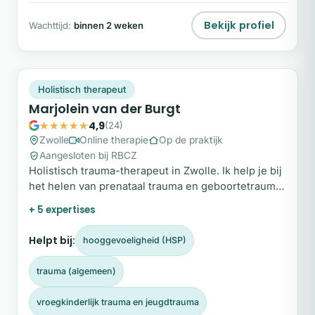
Bekijk profiel
Wachttijd:
binnen 2 weken
MV
Snel beschikbaar
Holistisch therapeut
Marjolein van der Burgt
4,9
(24)
Zwolle
Online therapie
Op de praktijk
Aangesloten bij RBCZ
Holistisch trauma-therapeut in Zwolle. Ik help je bij
het helen van prenataal trauma en geboortetrauma,
zodat je verleden je toekomst niet meer bepaalt.
+ 5 expertises
Helpt bij:
hooggevoeligheid (HSP)
trauma (algemeen)
vroegkinderlijk trauma en jeugdtrauma