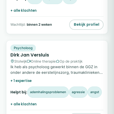
+ alle klachten
Bekijk profiel
Wachttijd:
binnen 2 weken
DJ
Plek beschikbaar
Psycholoog
Dirk Jan Versluis
Stolwijk
Online therapie
Op de praktijk
Ik heb als psycholoog gewerkt binnen de GGZ in
onder andere de eerstelijnszorg, traumaklinieken,
verslavingszorg en jongvolwassenenpsychiatrie.
+ 1 expertise
Helpt bij:
ademhalingsproblemen
agressie
angst
+ alle klachten