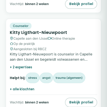
Bekijk profiel
Wachttijd:
binnen 2 weken
KL
Plek beschikbaar
Counselor
Kitty Ligthart-Nieuwpoort
Capelle aan den IJssel
Online therapie
Op de praktijk
Aangesloten bij RBCZ
Kitty Ligthart-Nieuwpoort is counselor in Capelle
aan den IJssel en begeleidt volwassenen en
jongeren vanaf 12 jaar die vastlopen in stress,
+ 2 expertises
onzekerheid of angst.
Helpt bij:
stress
angst
trauma (algemeen)
+ alle klachten
Bekijk profiel
Wachttijd:
binnen 2 weken