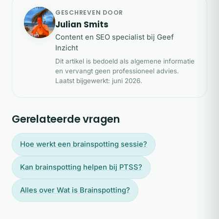
scholing in traumawerk en aantoonbare ervaring
complementair therapeut loopt vergoeding via
GESCHREVEN DOOR
met jeugdtrauma. Aansluiting bij een
het aanvullend pakket en is aansluiting bij een
JS
Julian Smits
beroepsvereniging biedt extra
erkende beroepsvereniging vereist. Controleer
Content en SEO specialist bij Geef
kwaliteitswaarborg. Voel je je niet veilig of
Inzicht
altijd vooraf je polis.
Dit artikel is bedoeld als algemene informatie
begrepen, kies dan een andere behandelaar;
en vervangt geen professioneel advies.
vertrouwen is bij dit thema essentieel.
Laatst bijgewerkt: juni 2026.
Gerelateerde vragen
Hoe werkt een brainspotting sessie?
Kan brainspotting helpen bij PTSS?
Alles over Wat is Brainspotting?