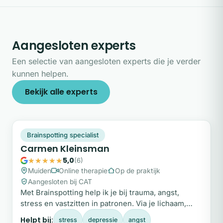
Aangesloten experts
Een selectie van aangesloten experts die je verder
kunnen helpen.
Bekijk alle experts
CK
Plek beschikbaar
Brainspotting specialist
Carmen Kleinsman
5,0
(6)
Muiden
Online therapie
Op de praktijk
Aangesloten bij CAT
Met Brainspotting help ik je bij trauma, angst,
stress en vastzitten in patronen. Via je lichaam,
zacht en organisch, zonder veel te hoeven praten.
Helpt bij:
stress
depressie
angst