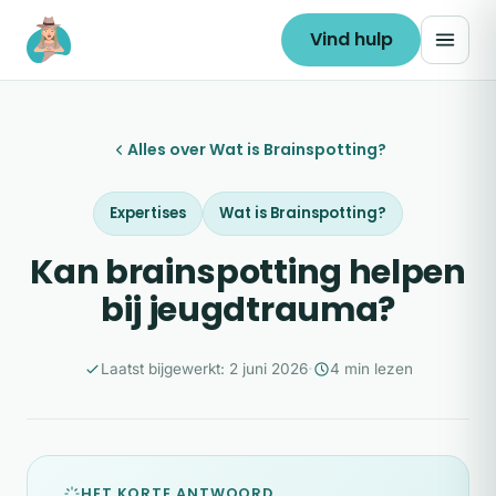
Ga naar de inhoud
Vind hulp
Alles over Wat is Brainspotting?
Expertises
Wat is Brainspotting?
Kan brainspotting helpen
bij jeugdtrauma?
·
Laatst bijgewerkt: 2 juni 2026
4 min lezen
HET KORTE ANTWOORD