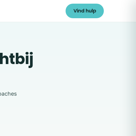
Vind hulp
htbij
coaches