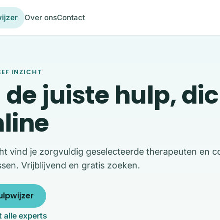
ijzer
Over ons
Contact
EF INZICHT
 de juiste hulp, dic
nline
cht vind je zorgvuldig geselecteerde therapeuten en 
ssen. Vrijblijvend en gratis zoeken.
ulpwijzer
t alle experts