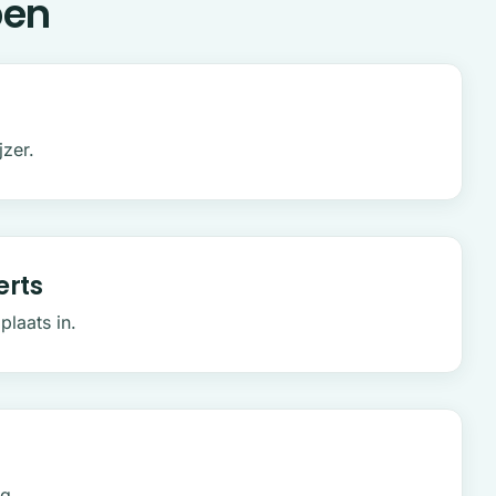
pen
jzer.
erts
 plaats in.
ng.