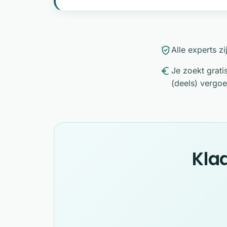
Alle experts z
Je zoekt grati
(deels) vergoe
Kla