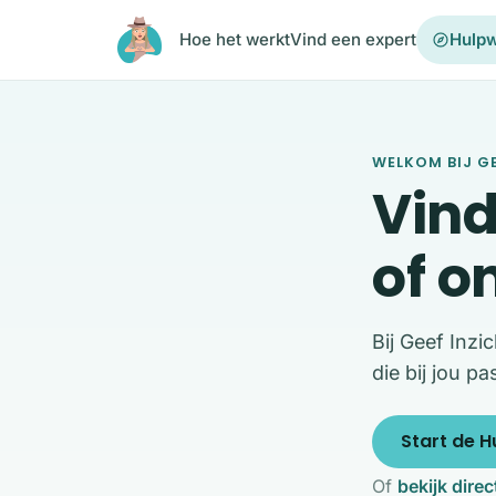
Ga naar de inhoud
Hoe het werkt
Vind een expert
Hulpw
WELKOM BIJ GE
Vind
of o
Bij Geef Inzi
die bij jou pa
Start de H
Of
bekijk direc