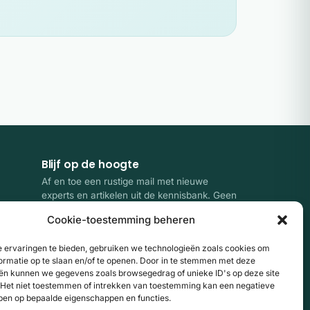
Blijf op de hoogte
Af en toe een rustige mail met nieuwe
experts en artikelen uit de kennisbank. Geen
spam, uitschrijven kan altijd.
Cookie-toestemming beheren
E-mailadres
Website
Aanmelden
 ervaringen te bieden, gebruiken we technologieën zoals cookies om
ormatie op te slaan en/of te openen. Door in te stemmen met deze
ën kunnen we gegevens zoals browsegedrag of unieke ID's op deze site
Door je aan te melden ga je akkoord met onze
Het niet toestemmen of intrekken van toestemming kan een negatieve
privacyverklaring
. Beschermd door
ben op bepaalde eigenschappen en functies.