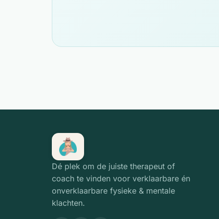
Dé plek om de juiste therapeut of
coach te vinden voor verklaarbare én
onverklaarbare fysieke & mentale
klachten.