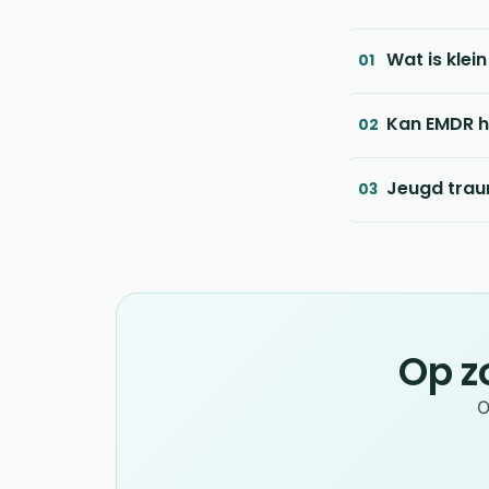
Wat is klei
01
Kan EMDR h
02
Jeugd trau
03
Op z
O