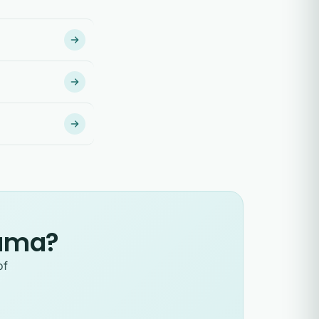
auma?
of