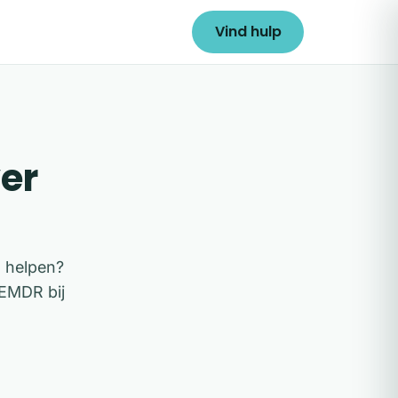
Vind hulp
er
n helpen?
 EMDR bij