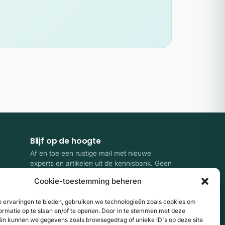
Blijf op de hoogte
Af en toe een rustige mail met nieuwe
experts en artikelen uit de kennisbank. Geen
spam, uitschrijven kan altijd.
Cookie-toestemming beheren
E-mailadres
Website
Aanmelden
 ervaringen te bieden, gebruiken we technologieën zoals cookies om
ormatie op te slaan en/of te openen. Door in te stemmen met deze
ën kunnen we gegevens zoals browsegedrag of unieke ID's op deze site
Door je aan te melden ga je akkoord met onze