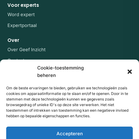
Voor experts
Word expert
Expertportaal
Over
Over Geef Inzicht
Contact
Cookie-toestemming
Veelgestelde vragen
beheren
Blijf op de hoogte
Om de beste ervaringen te bieden, gebruiken we technologieën zoals
cookies om apparaatinformatie op te slaan en/of te openen. Door in te
Af en toe een rustige mail met nieuwe experts en
stemmen met deze technologieën kunnen we gegevens zoals
artikelen uit de kennisbank. Geen spam, uitschrijven
browsegedrag of unieke ID's op deze site verwerken. Het niet
kan altijd.
toestemmen of intrekken van toestemming kan een negatieve invloed
hebben op bepaalde eigenschappen en functies.
E-mailadres
Website
Aanmelden
Accepteren