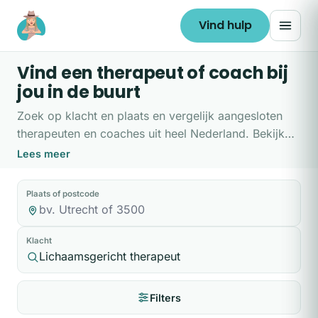
Ga naar de inhoud
Vind hulp
Vind een therapeut of coach bij
jou in de buurt
Zoek op klacht en plaats en vergelijk aangesloten
therapeuten en coaches uit heel Nederland. Bekijk
hun aanpak, tarieven en beschikbaarheid, en plan
Lees meer
direct een vrijblijvende kennismaking. Liever eerst
hulp bij het kiezen? Doe de
hulpwijzer
.
Plaats of postcode
Klacht
Filters