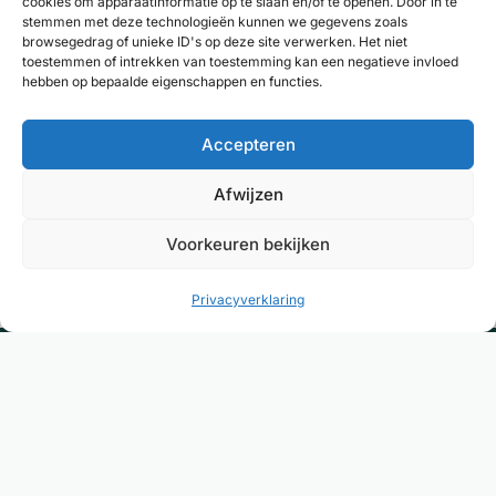
cookies om apparaatinformatie op te slaan en/of te openen. Door in te
stemmen met deze technologieën kunnen we gegevens zoals
browsegedrag of unieke ID's op deze site verwerken. Het niet
toestemmen of intrekken van toestemming kan een negatieve invloed
hebben op bepaalde eigenschappen en functies.
Accepteren
Deel resultaten
Afwijzen
Voorkeuren bekijken
Privacyverklaring
Dé plek om de juiste therapeut of coach te
vinden voor verklaarbare én onverklaarbare