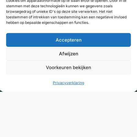
cookies om apparaatinformatie op te slaan en/of te openen. Door in te
stemmen met deze technologieën kunnen we gegevens zoals
browsegedrag of unieke ID's op deze site verwerken. Het niet
toestemmen of intrekken van toestemming kan een negatieve invloed
hebben op bepaalde eigenschappen en functies.
Accepteren
Deel resultaten
Afwijzen
Voorkeuren bekijken
Privacyverklaring
Dé plek om de juiste therapeut of coach te
vinden voor verklaarbare én onverklaarbare