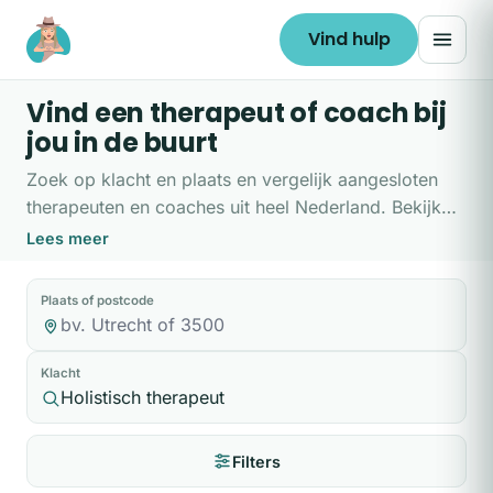
Ga naar de inhoud
Vind hulp
Vind een therapeut of coach bij
jou in de buurt
Zoek op klacht en plaats en vergelijk aangesloten
therapeuten en coaches uit heel Nederland. Bekijk
hun aanpak, tarieven en beschikbaarheid, en plan
Lees meer
direct een vrijblijvende kennismaking. Liever eerst
hulp bij het kiezen? Doe de
hulpwijzer
.
Plaats of postcode
Klacht
Filters