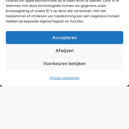
cookies om apparaatinformatie op te slaan en/of te openen. Door in te
stemmen met deze technologieën kunnen we gegevens zoals
browsegedrag of unieke ID's op deze site verwerken. Het niet
toestemmen of intrekken van toestemming kan een negatieve invloed
hebben op bepaalde eigenschappen en functies.
Accepteren
Deel resultaten
Afwijzen
Voorkeuren bekijken
Privacyverklaring
Dé plek om de juiste therapeut of coach te
vinden voor verklaarbare én onverklaarbare