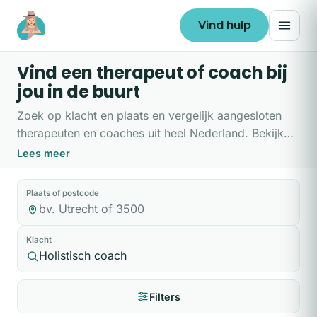
Ga naar de inhoud
Vind hulp
Vind een therapeut of coach bij
jou in de buurt
Zoek op klacht en plaats en vergelijk aangesloten
therapeuten en coaches uit heel Nederland. Bekijk
hun aanpak, tarieven en beschikbaarheid, en plan
Lees meer
direct een vrijblijvende kennismaking. Liever eerst
hulp bij het kiezen? Doe de
hulpwijzer
.
Plaats of postcode
Klacht
Filters